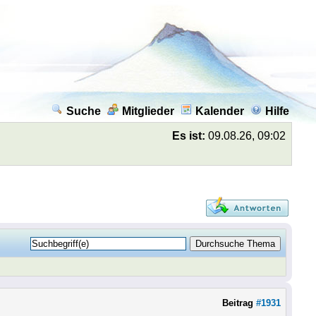
Suche
Mitglieder
Kalender
Hilfe
Es ist:
09.08.26, 09:02
Beitrag
#1931