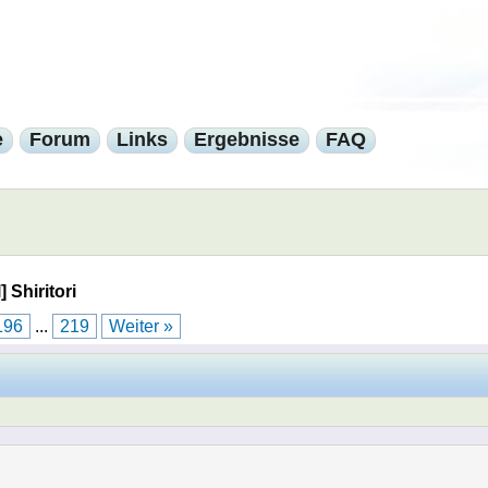
e
Forum
Links
Ergebnisse
FAQ
] Shiritori
196
...
219
Weiter »