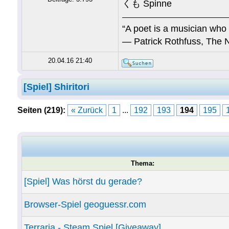
くも Spinne
“A poet is a musician who 
― Patrick Rothfuss, The 
20.04.16 21:40
[Spiel] Shiritori
Seiten (219):
« Zurück
1
...
192
193
194
195
Thema:
[Spiel] Was hörst du gerade?
Browser-Spiel geoguessr.com
Terraria - Steam Spiel [Giveaway]