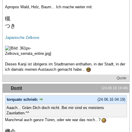
Apropos Wald, Holz, Baum... Ich mache weiter mit:
槻
つき
Japanische Zelkove
Dieses Kanji ist übrigens im Stadtnamen enthalten, in der Stadt, in der
ich damals meinen Austausch gemacht habe...
Quote
Dorrit
(24.06.16 19:46)
torquato schrieb:
(24.06.16 04:19)
Aaach... Gräm Dich doch nicht. Bei mir sind es meistens
Zaunlatten.^^
Manchmal auch ganze Türen, oder wie war das noch...?
機会