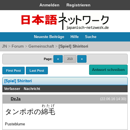
Anmelden
Registrieren
Neueste Beiträge
Hilfe
Suche
JN
>
Forum
>
Gemeinschaft
>
[Spiel] Shiritori
Page:
«
213
»
Antwort schreiben
First Post
Last Post
[Spiel] Shiritori
Verfasser
Nachricht
DeJa
(22.06.16 14:30)
わたげ
タンポポの
綿毛
Pusteblume