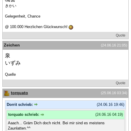
きかい
Gelegenheit, Chance
@ 100.000 Herzlichen Glückwunsch!
Quote
Zeichen
(24.06.16 21:05)
泉
いずみ
Quelle
Quote
torquato
(25.06.16 03:34)
Dorrit schrieb:
(24.06.16 19:46)
torquato schrieb:
(24.06.16 04:19)
Aaach... Gräm Dich doch nicht. Bei mir sind es meistens
Zaunlatten.^^