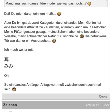
Manchmal auch ganze Türen, oder wie war das noch...?
Daß Du mich daran erinnern mußt...
Aber Du bringst da zwei Kategorien durcheinander. Mein Gehirn hat
eine besondere Affinität zu Zaunlatten, alternativ auch mal Käselöcher.
Meine Füße, genauer gesagt, meine Zehen haben eine besondere
Vorliebe, meist schmerzlicher Natur, für Tischbeine.
Die betrunkene
Tür war da nur ein Ausrutscher...
Ich mach weiter mit:
耳
みみ
Ohr
So ein banales Anfänger-Alltagswort muß zwischendurch auch mal
sein.
Quote
Zeichen
(25.06.16 13:22)