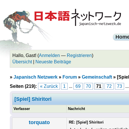
Hom
Hallo, Gast! (
Anmelden
—
Registrieren
)
Übersicht
|
Neueste Beiträge
»
Japanisch Netzwerk
»
Forum
»
Gemeinschaft
»
[Spiel
Seiten (219):
« Zurück
1
...
69
70
71
72
73
..
[Spiel] Shiritori
Verfasser
Nachricht
torquato
RE: [Spiel] Shiritori