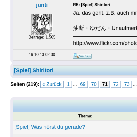
junti
RE: [Spiel] Shiritori
Ja, das geht, z.B. auch m
油断・ゆだん・Unaufmerks
Beiträge: 1.565
http://www.flickr.com/photo
16.10.13 02:30
[Spiel] Shiritori
Seiten (219):
« Zurück
1
...
69
70
71
72
73
..
Thema:
[Spiel] Was hörst du gerade?