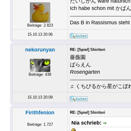
たいしかん wäre natürlich g
Ich habe schon mit かばん
Das B in Rassismus steht 
Beiträge: 2.823
15.10.13 20:06
nekorunyan
RE: [Spiel] Shiritori
薔薇園
ばらえん
Rosengarten
Beiträge: 438
♫ くちびるから星がこぼ
15.10.13 20:09
Firithfenion
RE: [Spiel] Shiritori
Nia schrieb:
Beiträge: 1.727