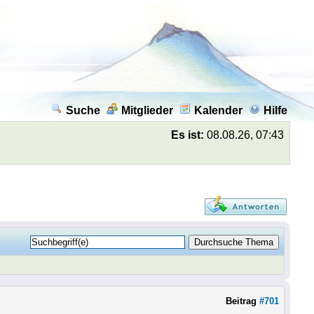
Suche
Mitglieder
Kalender
Hilfe
Es ist:
08.08.26, 07:43
Beitrag
#701