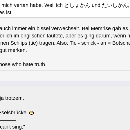
ch mich vertan habe. Weil ich としょかん und たいしかん, so
s ist
 auch immer ein bissel verwechselt. Bei Memrise gab es 
örlich im englischen lautete, aber es ging darum, wenn m
en Schlips (tie) tragen. Also: Tie - schick - an = Botscha
 gut merken.
those who hate truth
ja trotzem.
 Eselsbrücke.
can't sing.”