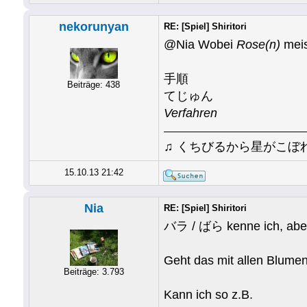
nekorunyan
RE: [Spiel] Shiritori
@Nia Wobei
Rose(n)
meis
手順
Beiträge: 438
てじゅん
Verfahren
♫ くちびるから星がこぼ
15.10.13 21:42
Nia
RE: [Spiel] Shiritori
バラ / ばら kenne ich, aber i
Geht das mit allen Blumen?
Beiträge: 3.793
Kann ich so z.B.