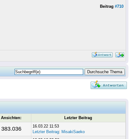
Beitrag
#710
Ansichten:
Letzter Beitrag
16.03.22 11:53
383.036
Letzter Beitrag
:
MisakiSaeko