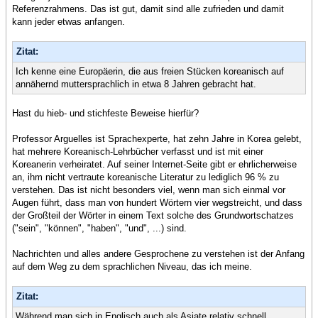
Referenzrahmens. Das ist gut, damit sind alle zufrieden und damit
kann jeder etwas anfangen.
Zitat:
Ich kenne eine Europäerin, die aus freien Stücken koreanisch auf
annähernd muttersprachlich in etwa 8 Jahren gebracht hat.
Hast du hieb- und stichfeste Beweise hierfür?
Professor Arguelles ist Sprachexperte, hat zehn Jahre in Korea gelebt,
hat mehrere Koreanisch-Lehrbücher verfasst und ist mit einer
Koreanerin verheiratet. Auf seiner Internet-Seite gibt er ehrlicherweise
an, ihm nicht vertraute koreanische Literatur zu lediglich 96 % zu
verstehen. Das ist nicht besonders viel, wenn man sich einmal vor
Augen führt, dass man von hundert Wörtern vier wegstreicht, und dass
der Großteil der Wörter in einem Text solche des Grundwortschatzes
("sein", "können", "haben", "und", ...) sind.
Nachrichten und alles andere Gesprochene zu verstehen ist der Anfang
auf dem Weg zu dem sprachlichen Niveau, das ich meine.
Zitat:
Während man sich in Englisch auch als Asiate relativ schnell