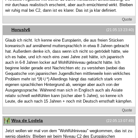
mir durchaus realistisch erscheint, aber auch ernüchternd wirkt. Bleiben
wir ruhig mal bei C2, dann ist es klarer. Das ist ja klar definiert.
Quote
Horuslv6
(21.05.13 23:40)
Glaub ich nicht. Ich kenne eine Europäerin, die aus freien Stücken
koreanisch auf annähernd muttersprachlich in etwa 8 Jahren gebracht
hat. Außerdem denke ich, dass wenn ich nicht so getrödelt hätte, wie
ich es habe, und ich noch eins zwei Jahre zeit hätte, ich japanisch
auch in 6-8 Jahren locker auf Wohlfühlniveau gebracht hätte. Ich
beginne leider gerade erst Nachrichten etc zu verstehen (wobei das
Gequatsche von japanischen Jugendlichen mittlerweile kein wirkliches
Problem mehr ist *誇り*) Allerdings hängt das natürlich stark vom
eigenen sprachlichen Hintergrund ab, weniger aber auch von der
Ausgangssprache. Während man sich in Englisch auch als Asiate
relativ schnell wohlfühlen kann (sicher aber 5 Jahre), so kenne ich
Leute, die auch nach 15 Jahren + noch mit Deutsch ernsthaft kämpfen.
Quote
Woa de Lodela
(22.05.13 07:49)
Jetzt wollen wir mal von dem "Wohlfühlniveau" wegkommen, das ist zu
wenig objektiv. Bleiben wir beim Niveau C2 des Europäischen