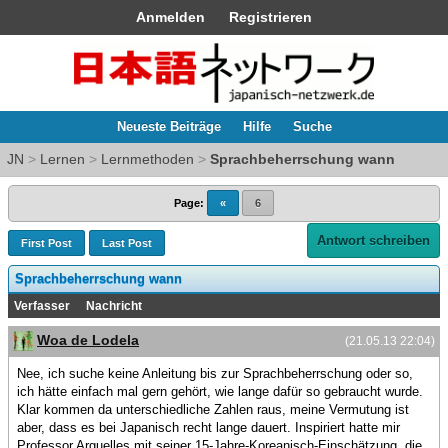
Anmelden
Registrieren
Neueste Beiträge
Hilfe
Suche
JN
>
Lernen
>
Lernmethoden
>
Sprachbeherrschung wann
Page:
«
6
Antwort schreiben
First Post
Last Post
Sprachbeherrschung wann
Verfasser
Nachricht
Woa de Lodela
(21.05.13 22:04)
Nee, ich suche keine Anleitung bis zur Sprachbeherrschung oder so,
ich hätte einfach mal gern gehört, wie lange dafür so gebraucht wurde.
Klar kommen da unterschiedliche Zahlen raus, meine Vermutung ist
aber, dass es bei Japanisch recht lange dauert. Inspiriert hatte mir
Professor Arguelles mit seiner 15-Jahre-Koreanisch-Einschätzung, die