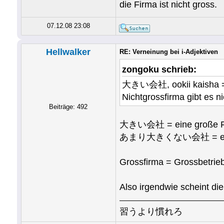
die Firma ist nicht gross.
07.12.08 23:08
Hellwalker
RE: Verneinung bei i-Adjektiven
zongoku schrieb:
大きい会社, ookii kaisha =
Nichtgrossfirma gibt es n
Beiträge: 492
大きい会社 = eine große F
あまり大きくない会社 = eine n
Grossfirma = Grossbe
Also irgendwie scheint di
習うより慣れろ