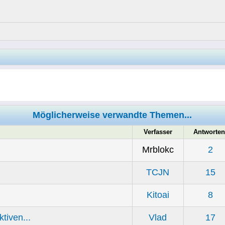
Möglicherweise verwandte Themen...
Verfasser
Antworten
Mrblokc
2
TCJN
15
Kitoai
8
iven...
Vlad
17