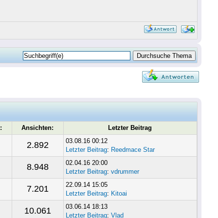
:
Ansichten:
Letzter Beitrag
03.08.16 00:12
2.892
Letzter Beitrag
:
Reedmace Star
02.04.16 20:00
8.948
Letzter Beitrag
:
vdrummer
22.09.14 15:05
7.201
Letzter Beitrag
:
Kitoai
03.06.14 18:13
10.061
Letzter Beitrag
:
Vlad