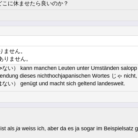
どこに休ませたら良いのか？
りません。
ありません。
ゃ
ない） kann manchen Leuten unter Umständen salopp 
wendung dieses nichthochjapanischen Wortes じゃ nicht, vo
ügt und macht sich geltend landesweit.
ist als
ja
weiss ich, aber da es ja sogar im Beispielsatz