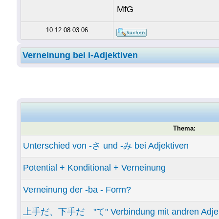
MfG
10.12.08 03:06
Verneinung bei i-Adjektiven
Thema:
Unterschied von -さ und -み bei Adjektiven
Potential + Konditional + Verneinung
Verneinung der -ba - Form?
上手だ、下手だ "て" Verbindung mit andren Adjekt