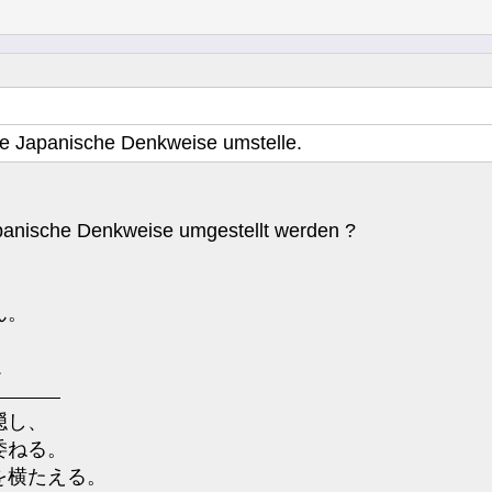
ne Japanische Denkweise umstelle.
panische Denkweise umgestellt werden ?
ん。
.
隠し、
委ねる。
を横たえる。