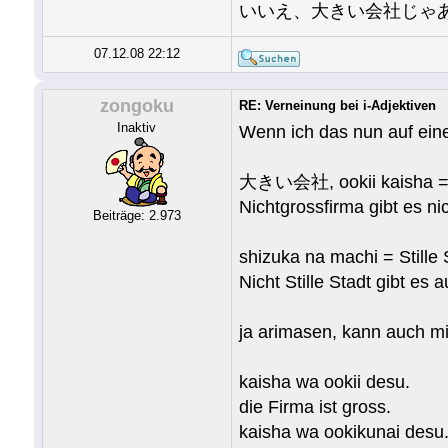
いいえ、大きい会社じゃ
07.12.08 22:12
zongoku
RE: Verneinung bei i-Adjektiven
Inaktiv
Wenn ich das nun auf ein
大きい会社, ookii kaisha = 
Nichtgrossfirma gibt es ni
Beiträge: 2.973
shizuka na machi = Stille 
Nicht Stille Stadt gibt es a
ja arimasen, kann auch mi
kaisha wa ookii desu.
die Firma ist gross.
kaisha wa ookikunai desu