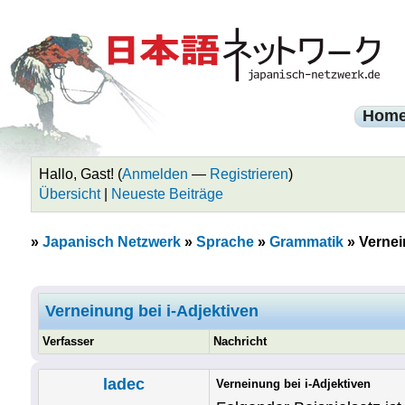
Hom
Hallo, Gast! (
Anmelden
—
Registrieren
)
Übersicht
|
Neueste Beiträge
»
Japanisch Netzwerk
»
Sprache
»
Grammatik
»
Vernei
Verneinung bei i-Adjektiven
Verfasser
Nachricht
ladec
Verneinung bei i-Adjektiven