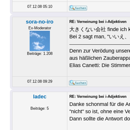
07.12.08 05:10
sora-no-iro
RE: Verneinung bei i-Adjektiven
Ex-Moderator
大きくない会社 finde ich k
Bei 2 sagt man, "
Denn zur Verödung unsere
Beiträge: 1.208
aus häßlichen Zauberappa
Elias Canetti: Die Stimm
07.12.08 09:29
ladec
RE: Verneinung bei i-Adjektiven
Danke schonmal für die An
Beiträge: 5
"nicht" so ist, ohne eine 
Dann sollte die Antwort do