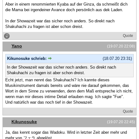
Aber in einem renommierten Kyaba auf der Ginza, da schmeißt dich
die Mama bei irgendeiner Avance doch persönlich aus dek Laden.
In der Showazeit war das sicher noch anders. So direkt nach
Shakuhachi zu fragen ist aber schon dreist.
Quote
Yano
(19.07.20 22:08)
Kikunosuke schrieb:
(18.07.20 23:31)
In der Showazeit war das sicher noch anders. So direkt nach
Shakuhachi zu fragen ist aber schon dreist.
Echt jetzt, man nennt das Shakuhachi? Ich kannte dieses
Musikinstrument damals bereits und wäre nie darauf gekommen, das
Wort in dem Sinne zu verwenden, denn dem Maß entspreche ich nicht,
wenn man mir dieses intime Detail erlauben mag. Ich sagte "Fue".
Und natürlich war das noch tief in der Showazeit.
Quote
Kikunosuke
(19.07.20 22:45)
Ja, das kennt sogar das Wadoku. Wird in letzter Zeit aber mehr und
mehr von フェラ abgelöst.