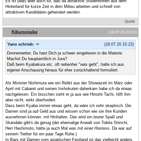
Es ist (war) aber auch so, daß da attraktive Studentinnen aus dem
Hinterland für kurze Zeit in dem Milieu arbeiten und schnell von
attraktiven Kandidaten geheiratet werden.
Quote
Kikunosuke
(18.07.20 23:31)
Yano schrieb:
(18.07.20 15:22)
Donnerwetter, Du hast Dich ja schwer eingelesen in die Materie.
Machst Du hauptamtlich in Jura?
Daß beim Kyabakura etc. oft nebenher "was geht", halte ich aus
eigener Anschauung heraus für eher zurückhaltend formuliert.
Als Minister Nishimura wie ein Relikt aus der Showazeit im März oder
April mit Cabaret und seinen Inshokuten daherkam habe ich da etwas
nachgelesen. Ein bisschen sieht er ja aus wie Hiroshi Tachi, hilft ihm
aber nicht, wirkt überfordert.
Dass beim Kyaba immer etwas geht, da wäre ich sehr skeptisch. Die
Damen sind ja auf Geld aus und wissen schon wie sie ihre Kunden
ausnehmen können: mit Hinhalten. Das wird ein teurer Spaß und
Skandale gibt's da genug (der ehemalige Anwalt von Tobita Shinchi,
Herr Hashimoto, hätte ja auch Mal was mit einer Hostess. Da war auf
seinem Twitter für ein paar Tage Ruhe.)
In Bars mit Damen vom asiatischen Festland ist das vielleicht anders.