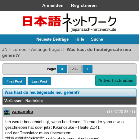
Anmelden
Registrieren
Neueste Beiträge
Hilfe
Suche
JN
>
Lernen
>
Anfängerfragen
>
Was hast du heute/gerade neu
gelernt?
Page:
«
236
»
Antwort schreiben
First Post
Last Post
Was hast du heute/gerade neu gelernt?
Verfasser
Nachricht
yamaneko
(17.07.20 23:21)
Ich werde benachrichtigt, wenn bei diesem Thema der yano etwas
geschrieben hat oder jetzt Kikunosuke - Heute 21:41
und der Translator muss übersetzen:
"性風俗関連特殊営業" seifūzokukanrentokushueigyō