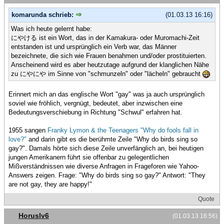
komarunda schrieb:
(01.03.13 16:16)
Was ich heute gelernt habe:
にやける ist ein Wort, das in der Kamakura- oder Muromachi-Zeit
entstanden ist und ursprünglich ein Verb war, das Männer
bezeichnete, die sich wie Frauen benahmen und/oder prostituierten.
Anscheinend wird es aber heutzutage aufgrund der klanglichen Nähe
zu にやにや im Sinne von "schmunzeln" oder "lächeln" gebraucht
Erinnert mich an das englische Wort "gay" was ja auch ursprünglich
soviel wie fröhlich, vergnügt, bedeutet, aber inzwischen eine
Bedeutungsverschiebung in Richtung "Schwul" erfahren hat.
1955 sangen
Franky Lymon & the Teenagers "Why do fools fall in
love?"
and darin gibt es die berühmte Zeile "Why do birds sing so
gay?". Damals hörte sich diese Zeile unverfänglich an, bei heutigen
jungen Amerikanern führt sie offenbar zu gelegentlichen
Mißverständnissen wie diverse Anfragen in Frageforen wie Yahoo-
Answers zeigen. Frage: "Why do birds sing so gay?" Antwort: "They
are not gay, they are happy!"
Quote
Horuslv6
(01.03.13 16:56)