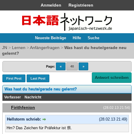
Anmelden
Registrieren
Neueste Beiträge
Hilfe
Suche
JN
>
Lernen
>
Anfängerfragen
>
Was hast du heute/gerade neu
gelernt?
Page:
«
40
»
Antwort schreiben
First Post
Last Post
Was hast du heute/gerade neu gelernt?
Verfasser
Nachricht
Firithfenion
(28.02.13 21:54)
Hellstorm schrieb:
(28.02.13 21:49)
Hm? Das Zeichen für Präfektur ist 県.