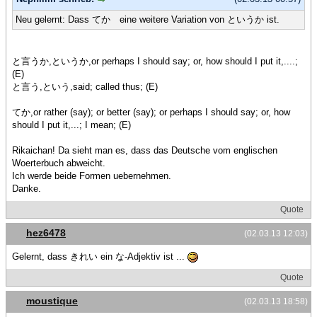
Neu gelernt: Dass てか eine weitere Variation von というか ist.
と言うか,というか,or perhaps I should say; or, how should I put it,....;
(E)
と言う,という,said; called thus; (E)
てか,or rather (say); or better (say); or perhaps I should say; or, how
should I put it,...; I mean; (E)
Rikaichan! Da sieht man es, dass das Deutsche vom englischen
Woerterbuch abweicht.
Ich werde beide Formen uebernehmen.
Danke.
Quote
hez6478
(02.03.13 12:03)
Gelernt, dass きれい ein な-Adjektiv ist ...
Quote
moustique
(02.03.13 18:58)