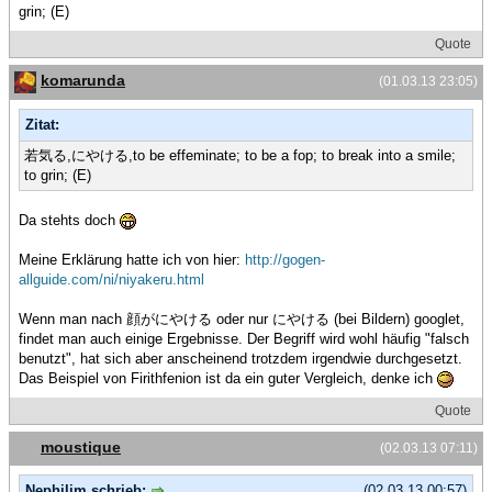
grin; (E)
Quote
komarunda
(01.03.13 23:05)
Zitat:
若気る,にやける,to be effeminate; to be a fop; to break into a smile;
to grin; (E)
Da stehts doch
Meine Erklärung hatte ich von hier:
http://gogen-
allguide.com/ni/niyakeru.html
Wenn man nach 顔がにやける oder nur にやける (bei Bildern) googlet,
findet man auch einige Ergebnisse. Der Begriff wird wohl häufig "falsch
benutzt", hat sich aber anscheinend trotzdem irgendwie durchgesetzt.
Das Beispiel von Firithfenion ist da ein guter Vergleich, denke ich
Quote
moustique
(02.03.13 07:11)
Nephilim schrieb:
(02.03.13 00:57)