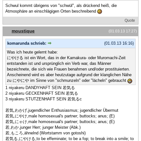
Schwul kommt übrigens von "schwül", als drückend heiß, die
Atmosphäre an einschlägigen Orten beschreibend
Quote
moustique
(01.03.13 17:27)
komarunda schrieb:
(01.03.13 16:16)
Was ich heute gelernt habe:
にやける ist ein Wort, das in der Kamakura- oder Muromachi-Zeit
entstanden ist und ursprünglich ein Verb war, das Männer
bezeichnete, die sich wie Frauen benahmen und/oder prostituierten.
Anscheinend wird es aber heutzutage aufgrund der klanglichen Nähe
zu にやにや im Sinne von "schmunzeln" oder "lächeln" gebraucht
1 niyakeru DANDYHAFT SEIN 若気る
2 niyakeru GECKENHAFT SEIN 若気る
3 niyakeru STUTZENHAFT SEIN 若気るc
若気,わかげ,jugendlicher Enthusiasmus; jugendlicher Übermut
若気,にやけ,male homosexual's partner; buttocks; anus; (E)
若気,にゃけ,male homosexual's partner; buttocks; anus; (E)
若,わか,junger Herr; junger Meister (Abk.)
若,もころ,ähnelnd (Wortstamm von gotoshi)
若気る,にやける,to be effeminate; to be a fop; to break into a smile; to