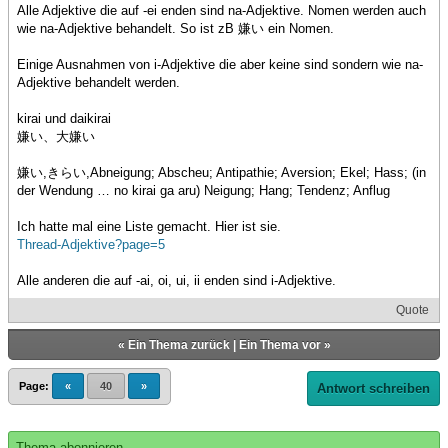
Alle Adjektive die auf -ei enden sind na-Adjektive. Nomen werden auch
wie na-Adjektive behandelt. So ist zB 嫌い ein Nomen.
Einige Ausnahmen von i-Adjektive die aber keine sind sondern wie na-
Adjektive behandelt werden.
kirai und daikirai
嫌い、大嫌い
嫌い,きらい,Abneigung; Abscheu; Antipathie; Aversion; Ekel; Hass; (in
der Wendung … no kirai ga aru) Neigung; Hang; Tendenz; Anflug
Ich hatte mal eine Liste gemacht. Hier ist sie.
Thread-Adjektive?page=5
Alle anderen die auf -ai, oi, ui, ii enden sind i-Adjektive.
Quote
«
Ein Thema zurück
|
Ein Thema vor
»
Page:
«
40
»
Antwort schreiben
Thema abonnieren