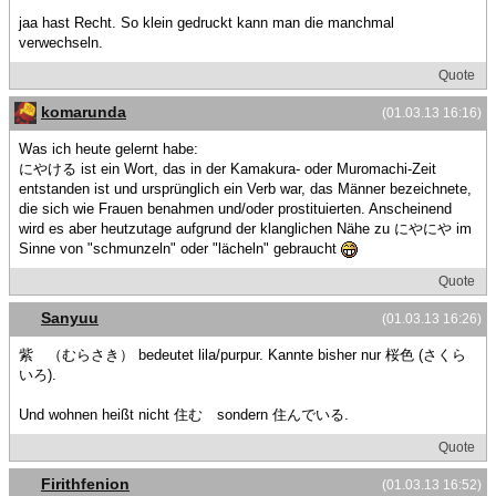
jaa hast Recht. So klein gedruckt kann man die manchmal
verwechseln.
Quote
komarunda
(01.03.13 16:16)
Was ich heute gelernt habe:
にやける ist ein Wort, das in der Kamakura- oder Muromachi-Zeit
entstanden ist und ursprünglich ein Verb war, das Männer bezeichnete,
die sich wie Frauen benahmen und/oder prostituierten. Anscheinend
wird es aber heutzutage aufgrund der klanglichen Nähe zu にやにや im
Sinne von "schmunzeln" oder "lächeln" gebraucht
Quote
Sanyuu
(01.03.13 16:26)
紫 （むらさき） bedeutet lila/purpur. Kannte bisher nur 桜色 (さくら
いろ).
Und wohnen heißt nicht 住む sondern 住んでいる.
Quote
Firithfenion
(01.03.13 16:52)