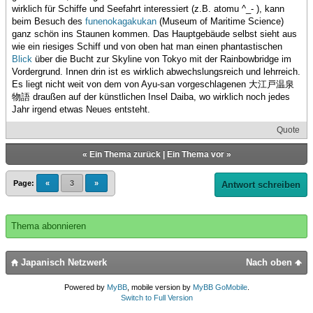
wirklich für Schiffe und Seefahrt interessiert (z.B. atomu ^_- ), kann
beim Besuch des
funenokagakukan
(Museum of Maritime Science)
ganz schön ins Staunen kommen. Das Hauptgebäude selbst sieht aus
wie ein riesiges Schiff und von oben hat man einen phantastischen
Blick
über die Bucht zur Skyline von Tokyo mit der Rainbowbridge im
Vordergrund. Innen drin ist es wirklich abwechslungsreich und lehrreich.
Es liegt nicht weit von dem von Ayu-san vorgeschlagenen 大江戸温泉
物語 draußen auf der künstlichen Insel Daiba, wo wirklich noch jedes
Jahr irgend etwas Neues entsteht.
Quote
«
Ein Thema zurück
|
Ein Thema vor
»
Page:
«
3
»
Antwort schreiben
Thema abonnieren
Japanisch Netzwerk
Nach oben
Powered by
MyBB
, mobile version by
MyBB GoMobile
.
Switch to Full Version