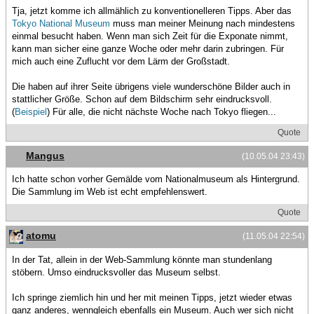
Tja, jetzt komme ich allmählich zu konventionelleren Tipps. Aber das
Tokyo National Museum
muss man meiner Meinung nach mindestens
einmal besucht haben. Wenn man sich Zeit für die Exponate nimmt,
kann man sicher eine ganze Woche oder mehr darin zubringen. Für
mich auch eine Zuflucht vor dem Lärm der Großstadt.
Die haben auf ihrer Seite übrigens viele wunderschöne Bilder auch in
stattlicher Größe. Schon auf dem Bildschirm sehr eindrucksvoll.
(
Beispiel
) Für alle, die nicht nächste Woche nach Tokyo fliegen...
Quote
Mangus
(10.05.04 23:43)
Ich hatte schon vorher Gemälde vom Nationalmuseum als Hintergrund.
Die Sammlung im Web ist echt empfehlenswert.
Quote
atomu
(11.05.04 22:54)
In der Tat, allein in der Web-Sammlung könnte man stundenlang
stöbern. Umso eindrucksvoller das Museum selbst.
Ich springe ziemlich hin und her mit meinen Tipps, jetzt wieder etwas
ganz anderes, wenngleich ebenfalls ein Museum. Auch wer sich nicht