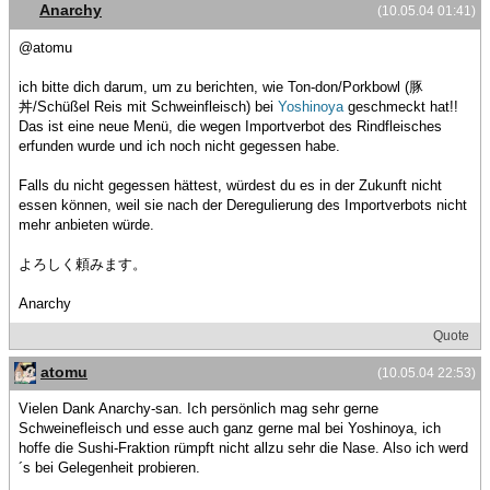
Anarchy
(10.05.04 01:41)
@atomu
ich bitte dich darum, um zu berichten, wie Ton-don/Porkbowl (豚
丼/Schüßel Reis mit Schweinfleisch) bei
Yoshinoya
geschmeckt hat!!
Das ist eine neue Menü, die wegen Importverbot des Rindfleisches
erfunden wurde und ich noch nicht gegessen habe.
Falls du nicht gegessen hättest, würdest du es in der Zukunft nicht
essen können, weil sie nach der Deregulierung des Importverbots nicht
mehr anbieten würde.
よろしく頼みます。
Anarchy
Quote
atomu
(10.05.04 22:53)
Vielen Dank Anarchy-san. Ich persönlich mag sehr gerne
Schweinefleisch und esse auch ganz gerne mal bei Yoshinoya, ich
hoffe die Sushi-Fraktion rümpft nicht allzu sehr die Nase. Also ich werd
´s bei Gelegenheit probieren.