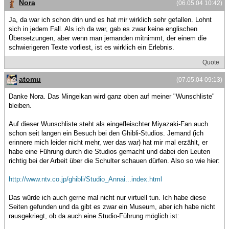
Nora
(06.05.04 10:42)
Ja, da war ich schon drin und es hat mir wirklich sehr gefallen. Lohnt
sich in jedem Fall. Als ich da war, gab es zwar keine englischen
Übersetzungen, aber wenn man jemanden mitnimmt, der einem die
schwierigeren Texte vorliest, ist es wirklich ein Erlebnis.
Quote
atomu
(07.05.04 09:13)
Danke Nora. Das Mingeikan wird ganz oben auf meiner "Wunschliste"
bleiben.
Auf dieser Wunschliste steht als eingefleischter Miyazaki-Fan auch
schon seit langen ein Besuch bei den Ghibli-Studios. Jemand (ich
erinnere mich leider nicht mehr, wer das war) hat mir mal erzählt, er
habe eine Führung durch die Studios gemacht und dabei den Leuten
richtig bei der Arbeit über die Schulter schauen dürfen. Also so wie hier:
http://www.ntv.co.jp/ghibli/Studio_Annai...index.html
Das würde ich auch gerne mal nicht nur virtuell tun. Ich habe diese
Seiten gefunden und da gibt es zwar ein Museum, aber ich habe nicht
rausgekriegt, ob da auch eine Studio-Führung möglich ist: