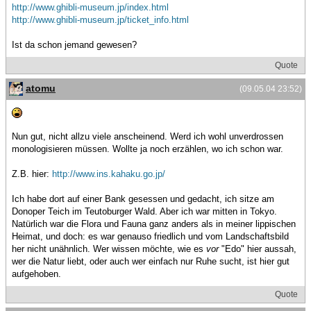
http://www.ghibli-museum.jp/index.html
http://www.ghibli-museum.jp/ticket_info.html
Ist da schon jemand gewesen?
Quote
atomu
(09.05.04 23:52)
Nun gut, nicht allzu viele anscheinend. Werd ich wohl unverdrossen
monologisieren müssen. Wollte ja noch erzählen, wo ich schon war.
Z.B. hier:
http://www.ins.kahaku.go.jp/
Ich habe dort auf einer Bank gesessen und gedacht, ich sitze am
Donoper Teich im Teutoburger Wald. Aber ich war mitten in Tokyo.
Natürlich war die Flora und Fauna ganz anders als in meiner lippischen
Heimat, und doch: es war genauso friedlich und vom Landschaftsbild
her nicht unähnlich. Wer wissen möchte, wie es
vor
"Edo" hier aussah,
wer die Natur liebt, oder auch wer einfach nur Ruhe sucht, ist hier gut
aufgehoben.
Quote