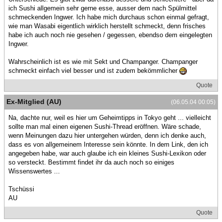
ich Sushi allgemein sehr gerne esse, ausser dem nach Spülmittel
schmeckenden Ingwer. Ich habe mich durchaus schon einmal gefragt,
wie man Wasabi eigentlich wirklich herstellt schmeckt, denn frisches
habe ich auch noch nie gesehen / gegessen, ebendso dem eingelegten
Ingwer.
Wahrscheinlich ist es wie mit Sekt und Champanger. Champanger
schmeckt einfach viel besser und ist zudem bekömmlicher
Quote
Ex-Mitglied (AU)
(06.05.04 00:05)
Na, dachte nur, weil es hier um Geheimtipps in Tokyo geht ... vielleicht
sollte man mal einen eigenen Sushi-Thread eröffnen. Wäre schade,
wenn Meinungen dazu hier untergehen würden, denn ich denke auch,
dass es von allgemeinem Interesse sein könnte. In dem Link, den ich
angegeben habe, war auch glaube ich ein kleines Sushi-Lexikon oder
so versteckt. Bestimmt findet ihr da auch noch so einiges
Wissenswertes ...
Tschüssi
AU
Quote