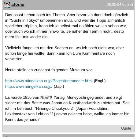
atomu
(06.05.04 09:33)
Das passt schon noch ins Thema. Aber bevor ich dann doch gänzlich
in "Sushi in Tokyo" umbenennen muß, und weil die Tipps allmählich
spärlicher tröpfeln, kann ich ja selbst mal erzählen wo ich schon war,
oder auch wo ich immer hinwollte. Je näher der Termin rückt, desto
mehr fällt mir wieder ein.
Vielleicht fange ich mit den Sachen an, wo ich noch nicht war, aber
schon lange hin wollte, dann kann ich Eure Kommentare noch
verwerten.
Heute stelle ich zunächst folgendes Museum vor:
http://www.mingeikan.or.jp/Pages/entrance-e.html
(Engl.)
http://www.mingeikan.or.jp/
(Jap.)
Es wurde 1936 von 柳宗悦 Yanagi Muneyoshi gegründet und zeigt
sicher mit das Beste was Japan an Kunsthandwerk zu bieten hat. Seit
ich im Lehrbuch "Nihongo Chuukyuu 2" (Japan Foundation,
Lektionstext von Lektion 11) davon gelesen habe, wollte ich immer hin.
Kennt das jemand?
Quote