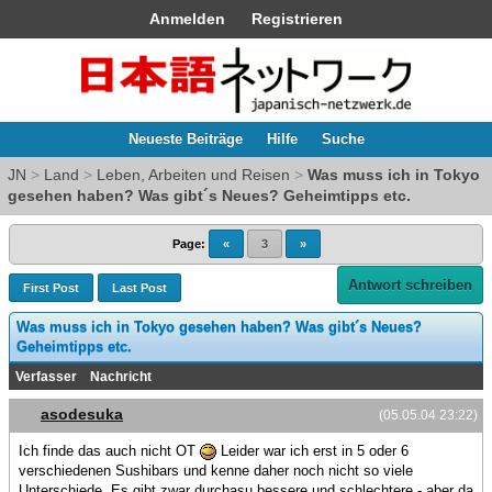
Anmelden
Registrieren
Neueste Beiträge
Hilfe
Suche
JN
>
Land
>
Leben, Arbeiten und Reisen
>
Was muss ich in Tokyo
gesehen haben? Was gibt´s Neues? Geheimtipps etc.
Page:
«
3
»
Antwort schreiben
First Post
Last Post
Was muss ich in Tokyo gesehen haben? Was gibt´s Neues?
Geheimtipps etc.
Verfasser
Nachricht
asodesuka
(05.05.04 23:22)
Ich finde das auch nicht OT
Leider war ich erst in 5 oder 6
verschiedenen Sushibars und kenne daher noch nicht so viele
Unterschiede. Es gibt zwar durchasu bessere und schlechtere - aber da