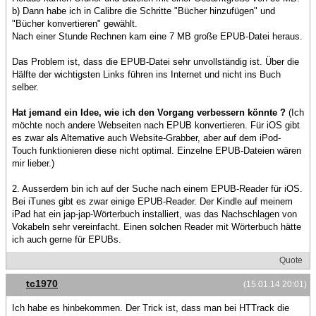
b) Dann habe ich in Calibre die Schritte "Bücher hinzufügen" und
"Bücher konvertieren" gewählt.
Nach einer Stunde Rechnen kam eine 7 MB große EPUB-Datei heraus.
Das Problem ist, dass die EPUB-Datei sehr unvollständig ist. Über die
Hälfte der wichtigsten Links führen ins Internet und nicht ins Buch
selber.
Hat jemand ein Idee, wie ich den Vorgang verbessern könnte ?
(Ich
möchte noch andere Webseiten nach EPUB konvertieren. Für iOS gibt
es zwar als Alternative auch Website-Grabber, aber auf dem iPod-
Touch funktionieren diese nicht optimal. Einzelne EPUB-Dateien wären
mir lieber.)
2. Ausserdem bin ich auf der Suche nach einem EPUB-Reader für iOS.
Bei iTunes gibt es zwar einige EPUB-Reader. Der Kindle auf meinem
iPad hat ein jap-jap-Wörterbuch installiert, was das Nachschlagen von
Vokabeln sehr vereinfacht. Einen solchen Reader mit Wörterbuch hätte
ich auch gerne für EPUBs.
Quote
tc1970
(15.01.14 20:01)
Ich habe es hinbekommen. Der Trick ist, dass man bei HTTrack die