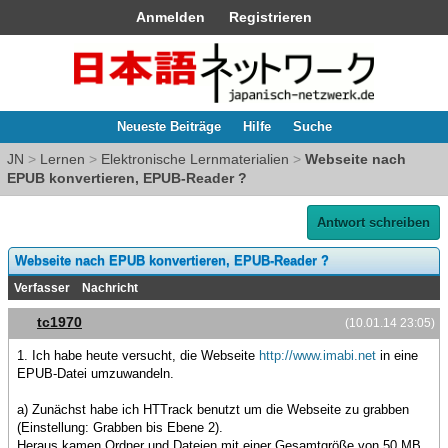
Anmelden
Registrieren
Neueste Beiträge
Hilfe
Suche
JN
>
Lernen
>
Elektronische Lernmaterialien
>
Webseite nach
EPUB konvertieren, EPUB-Reader ?
Antwort schreiben
Webseite nach EPUB konvertieren, EPUB-Reader ?
Verfasser
Nachricht
tc1970
(10.01.14 23:05)
1. Ich habe heute versucht, die Webseite
http://www.imabi.net
in eine
EPUB-Datei umzuwandeln.
a) Zunächst habe ich HTTrack benutzt um die Webseite zu grabben
(Einstellung: Grabben bis Ebene 2).
Heraus kamen Ordner und Dateien mit einer Gesamtgröße von 50 MB.