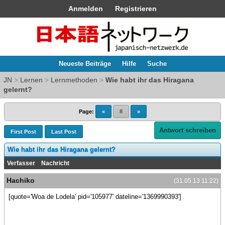
Anmelden
Registrieren
Neueste Beiträge
Hilfe
Suche
JN
>
Lernen
>
Lernmethoden
>
Wie habt ihr das Hiragana
gelernt?
Page:
«
8
»
Antwort schreiben
First Post
Last Post
Wie habt ihr das Hiragana gelernt?
Verfasser
Nachricht
Hachiko
(31.05.13 11:22)
[quote='Woa de Lodela' pid='105977' dateline='1369990393']