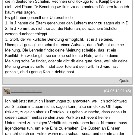
die in deutschen Schulen. Rechnen und Kokugo (d.h. Kanji) bieten
nicht viel Raum für Benotungswillkür, zu den anderen Fächern kann ich
kaum was sagen.
Es gibt aber generell drei Unterschiede:
1. In J haben die Eltern gegenüber den Lehrern mehr zu sagen als in D.
2. In J kommt es nicht so auf die Noten an, schwächere Schüler
werden durchgeschleppt.
3. Stoff, der willkürliche Benotung ermöglicht, ist in J seltener.
Überspitzt gesagt: du schreibst einen Aufsatz, darin äußerst du eine
Meinung. Die Lehrerin findet deine Meinung scheiße, das ist ein
Konflikt. Entweder gibt sie dir eine schlechte Note, weil sie deine
Meinung scheiße findet, oder sie gibt dir eine gute Note, weil sie deine
Meinung zwar scheiße findet aber tolerant sein will. In J wird halt
gezählt, ob du genug Kanjis richtig hast.
Quote
Leo Nemeaeus
(04.06.13 01:45)
Ich hab jetzt natürlich Hemmungen zu antworten, weil ich schlichtweg
zur Situation in Japan nichts sagen kann, also ein dickes Off-Topic
riskiere, zugleich aber zu Protokoll zu geben wünsche, dass genau in
diesen zusammenfassenden zwei Punkten ich ebent keinen
Unterschied zu hiesigen Verhältnissen erkennen kann. Niemand muss
irgendetwas tun, um eine Eins zu erhalten. Die Quoten an Einsern
rauscht durch die Ecke, wohin man schaut, sogar und gerade an der