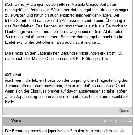
(Aufnahme-)Prüfungen werden idR im Multiple-Choice-Verfahren
durchgeführt. Persönliche Willkür bei Notenvergabe ist da eher weniger
zu erwarten und natürlich auch entsprechend weniger Klagen. Der
letzte Schritt sind dann wohl die Assessmentcentre beim Übergang in
das Berufsleben. Das kennen wir inzwischen ja auch aus Deutschland.
Heutzutage wird niemand mehr blind wegen einer 1,5 im Abitur oder
Studienabschluß übernommen. Bessere Notenvergabe macht es im
Endeffekt für die Betroffenen also auch nicht leichter...
Die Praxis an den Japanischen Bildungseinrichtungen erklärt m. M.
nach auch das Multiple-Choice in den JLPT-Prüfungen, btw.
@Thread
Auch wenn die letzten Posts von der ursprünglichen Fragestellung des
Threaderöffners stark abweichen, denke ich, daß es durchaus OK ist,
wenn sich der Disskussionsverlauf davon abzuwenden scheint, sofern
a) ein Japanbezug noch erkennbar ist und b) es höflich und respektvoll
bleibt.
Quote
Yano
(31.05.13 22:26)
Die Benotungspraxis an japanischen Schulen ist nicht anders als wie