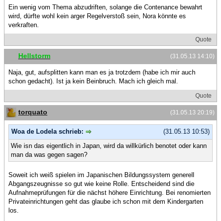
Ein wenig vom Thema abzudriften, solange die Contenance bewahrt
wird, dürfte wohl kein arger Regelverstoß sein, Nora könnte es
verkraften.
Quote
Hellstorm
(31.05.13 14:10)
Naja, gut, aufsplitten kann man es ja trotzdem (habe ich mir auch
schon gedacht). Ist ja kein Beinbruch. Mach ich gleich mal.
Quote
torquato
(31.05.13 20:19)
Woa de Lodela schrieb:
(31.05.13 10:53)
Wie isn das eigentlich in Japan, wird da willkürlich benotet oder kann
man da was gegen sagen?
Soweit ich weiß spielen im Japanischen Bildungssystem generell
Abgangszeugnisse so gut wie keine Rolle. Entscheidend sind die
Aufnahmeprüfungen für die nächst höhere Einrichtung. Bei renomierten
Privateinrichtungen geht das glaube ich schon mit dem Kindergarten
los.