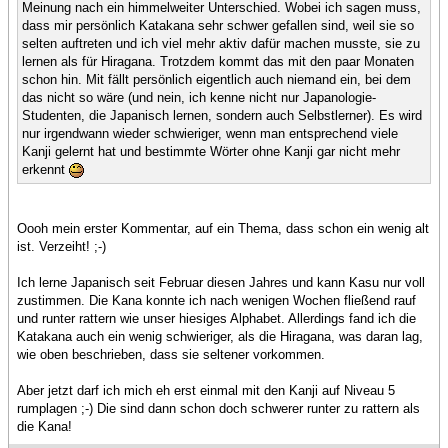
Meinung nach ein himmelweiter Unterschied. Wobei ich sagen muss,
dass mir persönlich Katakana sehr schwer gefallen sind, weil sie so
selten auftreten und ich viel mehr aktiv dafür machen musste, sie zu
lernen als für Hiragana. Trotzdem kommt das mit den paar Monaten
schon hin. Mit fällt persönlich eigentlich auch niemand ein, bei dem
das nicht so wäre (und nein, ich kenne nicht nur Japanologie-
Studenten, die Japanisch lernen, sondern auch Selbstlerner). Es wird
nur irgendwann wieder schwieriger, wenn man entsprechend viele
Kanji gelernt hat und bestimmte Wörter ohne Kanji gar nicht mehr
erkennt
Oooh mein erster Kommentar, auf ein Thema, dass schon ein wenig alt
ist. Verzeiht! ;-)
Ich lerne Japanisch seit Februar diesen Jahres und kann Kasu nur voll
zustimmen. Die Kana konnte ich nach wenigen Wochen fließend rauf
und runter rattern wie unser hiesiges Alphabet. Allerdings fand ich die
Katakana auch ein wenig schwieriger, als die Hiragana, was daran lag,
wie oben beschrieben, dass sie seltener vorkommen.
Aber jetzt darf ich mich eh erst einmal mit den Kanji auf Niveau 5
rumplagen ;-) Die sind dann schon doch schwerer runter zu rattern als
die Kana!