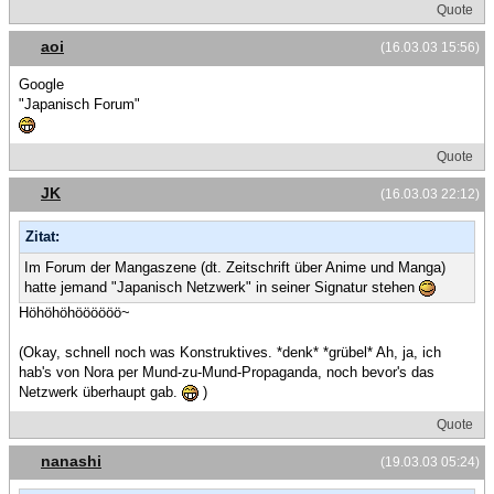
Quote
aoi
(16.03.03 15:56)
Google
"Japanisch Forum"
Quote
JK
(16.03.03 22:12)
Zitat:
Im Forum der Mangaszene (dt. Zeitschrift über Anime und Manga)
hatte jemand "Japanisch Netzwerk" in seiner Signatur stehen
Höhöhöhöööööö~
(Okay, schnell noch was Konstruktives. *denk* *grübel* Ah, ja, ich
hab's von Nora per Mund-zu-Mund-Propaganda, noch bevor's das
Netzwerk überhaupt gab.
)
Quote
nanashi
(19.03.03 05:24)