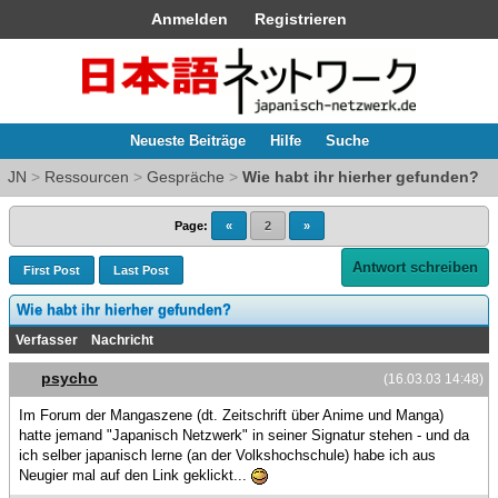
Anmelden
Registrieren
Neueste Beiträge
Hilfe
Suche
JN
>
Ressourcen
>
Gespräche
>
Wie habt ihr hierher gefunden?
Page:
«
2
»
Antwort schreiben
First Post
Last Post
Wie habt ihr hierher gefunden?
Verfasser
Nachricht
psycho
(16.03.03 14:48)
Im Forum der Mangaszene (dt. Zeitschrift über Anime und Manga)
hatte jemand "Japanisch Netzwerk" in seiner Signatur stehen - und da
ich selber japanisch lerne (an der Volkshochschule) habe ich aus
Neugier mal auf den Link geklickt...