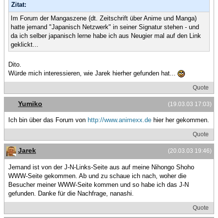
Zitat:
Im Forum der Mangaszene (dt. Zeitschrift über Anime und Manga)
hatte jemand "Japanisch Netzwerk" in seiner Signatur stehen - und
da ich selber japanisch lerne habe ich aus Neugier mal auf den Link
geklickt...
Dito.
Würde mich interessieren, wie Jarek hierher gefunden hat...
Quote
Yumiko
(19.03.03 17:03)
Ich bin über das Forum von
http://www.animexx.de
hier her gekommen.
Quote
Jarek
(20.03.03 19:46)
Jemand ist von der J-N-Links-Seite aus auf meine Nihongo Shoho
WWW-Seite gekommen. Ab und zu schaue ich nach, woher die
Besucher meiner WWW-Seite kommen und so habe ich das J-N
gefunden. Danke für die Nachfrage, nanashi.
Quote