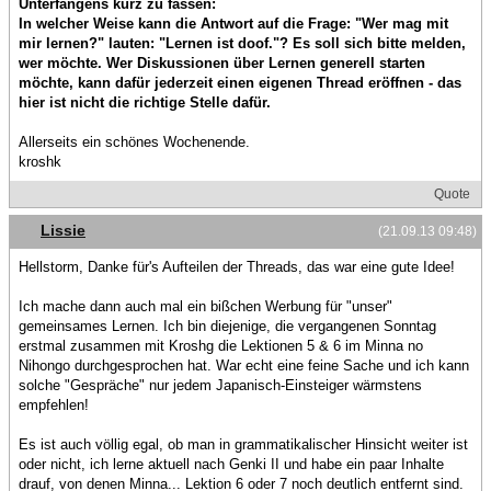
Unterfangens kurz zu fassen:
In welcher Weise kann die Antwort auf die Frage: "Wer mag mit
mir lernen?" lauten: "Lernen ist doof."? Es soll sich bitte melden,
wer möchte. Wer Diskussionen über Lernen generell starten
möchte, kann dafür jederzeit einen eigenen Thread eröffnen - das
hier ist nicht die richtige Stelle dafür.
Allerseits ein schönes Wochenende.
kroshk
Quote
Lissie
(21.09.13 09:48)
Hellstorm, Danke für's Aufteilen der Threads, das war eine gute Idee!
Ich mache dann auch mal ein bißchen Werbung für "unser"
gemeinsames Lernen. Ich bin diejenige, die vergangenen Sonntag
erstmal zusammen mit Kroshg die Lektionen 5 & 6 im Minna no
Nihongo durchgesprochen hat. War echt eine feine Sache und ich kann
solche "Gespräche" nur jedem Japanisch-Einsteiger wärmstens
empfehlen!
Es ist auch völlig egal, ob man in grammatikalischer Hinsicht weiter ist
oder nicht, ich lerne aktuell nach Genki II und habe ein paar Inhalte
drauf, von denen Minna... Lektion 6 oder 7 noch deutlich entfernt sind.