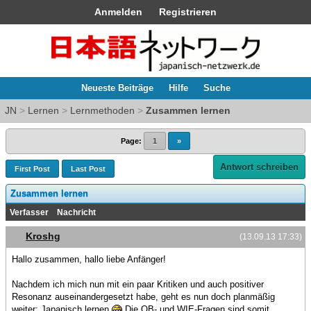
Anmelden
Registrieren
Neueste Beiträge
Hilfe
Suche
JN
>
Lernen
>
Lernmethoden
>
Zusammen lernen
Page:
1
»
Antwort schreiben
First Post
Last Post
Zusammen lernen
Verfasser
Nachricht
Kroshg
(13.09.13 17:33)
Hallo zusammen, hallo liebe Anfänger!
Nachdem ich mich nun mit ein paar Kritiken und auch positiver
Resonanz auseinandergesetzt habe, geht es nun doch planmäßig
weiter: Japanisch lernen
Die OB- und WIE-Fragen sind somit