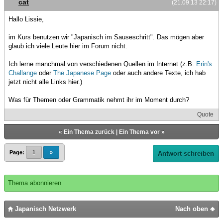
cat
(21.09.13 22:17)
Hallo Lissie,
im Kurs benutzen wir "Japanisch im Sauseschritt". Das mögen aber
glaub ich viele Leute hier im Forum nicht.
Ich lerne manchmal von verschiedenen Quellen im Internet (z.B.
Erin's
Challange
oder
The Japanese Page
oder auch andere Texte, ich hab
jetzt nicht alle Links hier.)
Was für Themen oder Grammatik nehmt ihr im Moment durch?
Quote
«
Ein Thema zurück
|
Ein Thema vor
»
Page:
1
»
Antwort schreiben
Thema abonnieren
Japanisch Netzwerk
Nach oben