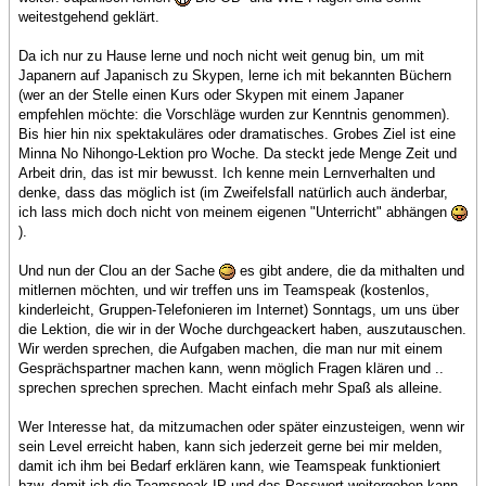
weitestgehend geklärt.
Da ich nur zu Hause lerne und noch nicht weit genug bin, um mit
Japanern auf Japanisch zu Skypen, lerne ich mit bekannten Büchern
(wer an der Stelle einen Kurs oder Skypen mit einem Japaner
empfehlen möchte: die Vorschläge wurden zur Kenntnis genommen).
Bis hier hin nix spektakuläres oder dramatisches. Grobes Ziel ist eine
Minna No Nihongo-Lektion pro Woche. Da steckt jede Menge Zeit und
Arbeit drin, das ist mir bewusst. Ich kenne mein Lernverhalten und
denke, dass das möglich ist (im Zweifelsfall natürlich auch änderbar,
ich lass mich doch nicht von meinem eigenen "Unterricht" abhängen
).
Und nun der Clou an der Sache
es gibt andere, die da mithalten und
mitlernen möchten, und wir treffen uns im Teamspeak (kostenlos,
kinderleicht, Gruppen-Telefonieren im Internet) Sonntags, um uns über
die Lektion, die wir in der Woche durchgeackert haben, auszutauschen.
Wir werden sprechen, die Aufgaben machen, die man nur mit einem
Gesprächspartner machen kann, wenn möglich Fragen klären und ..
sprechen sprechen sprechen. Macht einfach mehr Spaß als alleine.
Wer Interesse hat, da mitzumachen oder später einzusteigen, wenn wir
sein Level erreicht haben, kann sich jederzeit gerne bei mir melden,
damit ich ihm bei Bedarf erklären kann, wie Teamspeak funktioniert
bzw. damit ich die Teamspeak-IP und das Passwort weitergeben kann