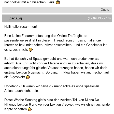
nachholbar mit ein bisschen Fleiß.
Quote
Kroshg
(17.09.13 22:10)
Halli hallo zusammen!
Eine kleine Zusammenfassung des Online-Treffs gibt es
passenderweise direkt in diesem Thread, sonst muss ich alle, die
Interesse bekundet haben, privat anschreiben - und ein Geheimnis ist
es ja auch nicht
:
Es hat tierisch viel Spass gemacht und war noch produktiver als
erhofft. Aus Ehrfurcht vor der Materie und um zu schauen, dass wir
auch sicher ungefähr gleiche Voraussetzungen haben, haben wir doch
erstmal Lektion 5 gemacht. So ganz im Flow haben wir auch schon auf
die 6 gespickt
Ungefähr 2,5h waren wir fleissig - mehr sollte es ohne speziellen
Anlass auch nicht sein.
Diese Woche Sonntag gibt's also den zweiten Teil von Minna No
Nihongo Lektion 6 und von der Lektion 7 soviel, wie wir ohne rauchende
Köpfe schaffen