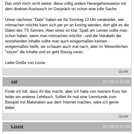
Das stört mich nicht weiter, diese völlig andere Herangehensweise mit
dem direkten Austausch im Gespräch ist schon eine tolle Sache.
Unser nächstes "Date" haben wir für Sonntag 13 Uhr verabredet, wer
mitmachen möchte kann sich per pn an kroshg wenden, dort gibt es die
Daten des TS Servers. Aber eines ist klar, Spaß am Lernen sollte man
schon haben, wenn man mitmachen möchte - und die Vokabeln der
anstehenden Inhalte sollte man auch einigermaßen kennen -
einigermaßen heißt, wir schauen auch mal nach, aber im Wesentlichen
"sitzen" die Inhalte und es geht flüssig voran.
Liebe Grüße von Lissie
Quote
cat
(21.09.13 10:20)
Finde ich toll, dass ihr das macht, aber ich habe von meinem Kurs her
leider ein anderes Lehrbuch. Solltet ihr mal eine Lernstunde zum
Beispiel mit Materialien aus dem Internet machen, wäre ich gerne
dabei.
Quote
Lissie
(21.09.13 10:33)