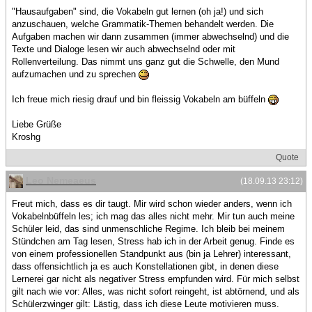
"Hausaufgaben" sind, die Vokabeln gut lernen (oh ja!) und sich
anzuschauen, welche Grammatik-Themen behandelt werden. Die
Aufgaben machen wir dann zusammen (immer abwechselnd) und die
Texte und Dialoge lesen wir auch abwechselnd oder mit
Rollenverteilung. Das nimmt uns ganz gut die Schwelle, den Mund
aufzumachen und zu sprechen
Ich freue mich riesig drauf und bin fleissig Vokabeln am büffeln
Liebe Grüße
Kroshg
Quote
Leo Nemeaeus
(18.09.13 23:12)
Freut mich, dass es dir taugt. Mir wird schon wieder anders, wenn ich
Vokabelnbüffeln les; ich mag das alles nicht mehr. Mir tun auch meine
Schüler leid, das sind unmenschliche Regime. Ich bleib bei meinem
Stündchen am Tag lesen, Stress hab ich in der Arbeit genug. Finde es
von einem professionellen Standpunkt aus (bin ja Lehrer) interessant,
dass offensichtlich ja es auch Konstellationen gibt, in denen diese
Lernerei gar nicht als negativer Stress empfunden wird. Für mich selbst
gilt nach wie vor: Alles, was nicht sofort reingeht, ist abtörnend, und als
Schülerzwinger gilt: Lästig, dass ich diese Leute motivieren muss.