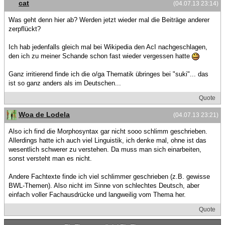
cat
(04.07.13 23:14)
Was geht denn hier ab? Werden jetzt wieder mal die Beiträge anderer
zerpflückt?
Ich hab jedenfalls gleich mal bei Wikipedia den AcI nachgeschlagen,
den ich zu meiner Schande schon fast wieder vergessen hatte
Ganz irritierend finde ich die o/ga Thematik übringes bei "suki"... das
ist so ganz anders als im Deutschen...
Quote
Woa de Lodela
(04.07.13 23:21)
Also ich find die Morphosyntax gar nicht sooo schlimm geschrieben.
Allerdings hatte ich auch viel Linguistik, ich denke mal, ohne ist das
wesentlich schwerer zu verstehen. Da muss man sich einarbeiten,
sonst versteht man es nicht.
Andere Fachtexte finde ich viel schlimmer geschrieben (z.B. gewisse
BWL-Themen). Also nicht im Sinne von schlechtes Deutsch, aber
einfach voller Fachausdrücke und langweilig vom Thema her.
Quote