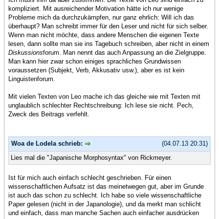
kompliziert. Mit ausreichender Motivation hätte ich nur wenige
Probleme mich da durchzukämpfen, nur ganz ehrlich: Will ich das
überhaupt? Man schreibt immer für den Leser und nicht für sich selber.
Wenn man nicht möchte, dass andere Menschen die eigenen Texte
lesen, dann sollte man sie ins Tagebuch schreiben, aber nicht in einem
Diskussions
forum. Man nennt das auch Anpassung an die Zielgruppe.
Man kann hier zwar schon einiges sprachliches Grundwissen
voraussetzen (Subjekt, Verb, Akkusativ usw.), aber es ist kein
Linguistenforum.
Mit vielen Texten von Leo mache ich das gleiche wie mit Texten mit
unglaublich schlechter Rechtschreibung: Ich lese sie nicht. Pech,
Zweck des Beitrags verfehlt.
Woa de Lodela schrieb:
(04.07.13 20:31)
Lies mal die "Japanische Morphosyntax" von Rickmeyer.
Ist für mich auch einfach schlecht geschrieben. Für einen
wissenschaftlichen Aufsatz ist das meinetwegen gut, aber im Grunde
ist auch das schon zu schlecht. Ich habe so viele wissenschaftliche
Paper gelesen (nicht in der Japanologie), und da merkt man schlicht
und einfach, dass man manche Sachen auch einfacher ausdrücken