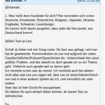
Nia schrieb:
(04.07.13 20:25)
@Viennah:
1. Was heißt denn Ausländer für dich? Hier tummelten sich schon
Deutsche, Amerikaner, Österreicher, Bulgaren, Japanaer, Ukrainer,
Engländer, Schweizer, Luxemburger...
Du kannst nicht davon ausgehen, dass jeder der hier postet, aus
Deutschland kommt.
@Dein Text an Leo:
Schalt du lieber mal nen Gang runter. Du hast was gefragt, und man
hat dir geantwortet. Kommunikation ist nun mal aufgrund der vielen
Gesellschaflichen/Kulturen/Sprachlichen etc. Unterschiede hier unser
größtes Problem, und das obwohl es doch gerade um so ein Thema
geht. Vielleicht auch gerade weil es darum geht.
Ich verstehe schon was du meinst. Ich verstehe auch bei weitem
nicht alles was Leo uns sagen will, aber Leo ist wortschatztechnisch
nun mal in einer anderen Sphäre als ich, und vermutlich als viele
andere.
Aber das ist kein Grund ihn anzupampen.
Du hättest ihn auch einfach bitten können, dir seinen Text zu
dolmetschen.
So.