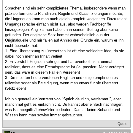
Sprachen sind ein sehr kompliziertes Thema, insbesondere wenn man
präzise formulierte Richtlinien, Regeln und Klassifizierungen möchte;
die Ungenauen kann man auch gleich komplett weglassen. Dazu reicht
Umgangssprache einfach nicht aus, also werden Fachbegriffe
hinzugezogen. Anglizismen habe ich in seinem Beitrag aber keine
gefunden. Der englische Satz kommt wahrscheinlich aus der
Originalquelle und mir fallen auf Anhieb drei Gründe ein, warum er ihn
nicht übersetzt hat:
1. Eine Übersetzung zu übersetzen ist oft eine schlechte Idee, da sie
dabei noch mehr an Inhalt verliert
2. Er versteht Englisch sehr gut und hat eventuell nicht einmal
realisiert, dass es eine Fremdsprache ist (ja, passiert. Nicht verärgert
sein, das wäre in diesem Fall ein Versehen)
3. Die meisten Leute verstehen Englisch und einige empfinden es
teilweise sogar als Beleidigung, wenn man etwas für sie übersetzt
(Stolz eben)
Ich bin generell ein Vertreter von "Sprich deutlich, verdammt!", aber
manchmal geht es einfach nicht. Du kannst aber einfach nachfragen,
was Fachbegriffe/Lehnwörter bedeuten. Das ist keine Schande und
Wissen kann man sowiso immer gebrauchen.
Quote