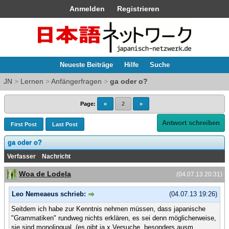
Anmelden
Registrieren
Neueste Beiträge
Hilfe
Suche
JN
>
Lernen
>
Anfängerfragen
>
ga oder o?
Page:
«
2
»
Antwort schreiben
First Post
Last Post
ga oder o?
Verfasser
Nachricht
Woa de Lodela
(04.07.13 20:31)
Leo Nemeaeus schrieb:
(04.07.13 19:26)
Seitdem ich habe zur Kenntnis nehmen müssen, dass japanische
"Grammatiken" rundweg nichts erklären, es sei denn möglicherweise,
sie sind monolingual, (es gibt ja x Versuche, besonders ausm