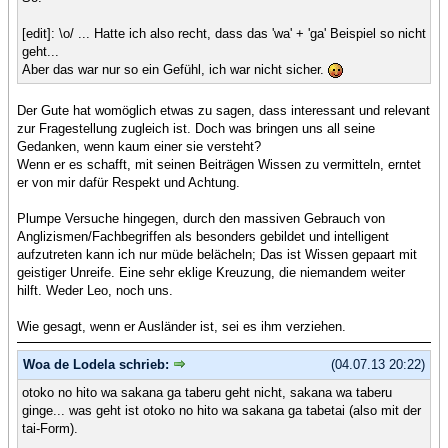
[edit]: \o/ ... Hatte ich also recht, dass das 'wa' + 'ga' Beispiel so nicht
geht...
Aber das war nur so ein Gefühl, ich war nicht sicher.
Der Gute hat womöglich etwas zu sagen, dass interessant und relevant
zur Fragestellung zugleich ist. Doch was bringen uns all seine
Gedanken, wenn kaum einer sie versteht?
Wenn er es schafft, mit seinen Beiträgen Wissen zu vermitteln, erntet
er von mir dafür Respekt und Achtung.
Plumpe Versuche hingegen, durch den massiven Gebrauch von
Anglizismen/Fachbegriffen als besonders gebildet und intelligent
aufzutreten kann ich nur müde belächeln; Das ist Wissen gepaart mit
geistiger Unreife. Eine sehr eklige Kreuzung, die niemandem weiter
hilft. Weder Leo, noch uns.
Wie gesagt, wenn er Ausländer ist, sei es ihm verziehen.
Woa de Lodela schrieb:
(04.07.13 20:22)
otoko no hito wa sakana ga taberu geht nicht, sakana wa taberu
ginge... was geht ist otoko no hito wa sakana ga tabetai (also mit der
tai-Form).