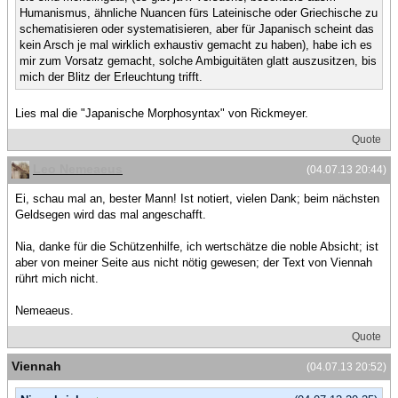
Humanismus, ähnliche Nuancen fürs Lateinische oder Griechische zu
schematisieren oder systematisieren, aber für Japanisch scheint das
kein Arsch je mal wirklich exhaustiv gemacht zu haben), habe ich es
mir zum Vorsatz gemacht, solche Ambiguitäten glatt auszusitzen, bis
mich der Blitz der Erleuchtung trifft.
Lies mal die "Japanische Morphosyntax" von Rickmeyer.
Quote
Leo Nemeaeus
(04.07.13 20:44)
Ei, schau mal an, bester Mann! Ist notiert, vielen Dank; beim nächsten
Geldsegen wird das mal angeschafft.
Nia, danke für die Schützenhilfe, ich wertschätze die noble Absicht; ist
aber von meiner Seite aus nicht nötig gewesen; der Text von Viennah
rührt mich nicht.
Nemeaeus.
Quote
Viennah
(04.07.13 20:52)