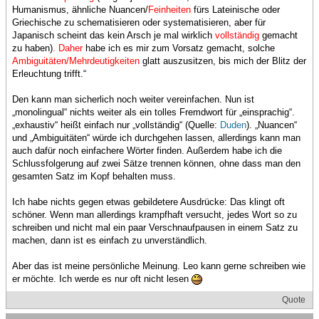
Humanismus, ähnliche Nuancen/
Feinheiten
fürs Lateinische oder
Griechische zu schematisieren oder systematisieren, aber für
Japanisch scheint das kein Arsch je mal wirklich
vollständig
gemacht
zu haben)
. Daher
habe ich es mir zum Vorsatz gemacht, solche
Ambiguitäten/Mehrdeutigkeiten
glatt auszusitzen, bis mich der Blitz der
Erleuchtung trifft.“
Den kann man sicherlich noch weiter vereinfachen. Nun ist
„monolingual“ nichts weiter als ein tolles Fremdwort für „einsprachig“.
„exhaustiv“ heißt einfach nur „vollständig“ (Quelle:
Duden
). „Nuancen“
und „Ambiguitäten“ würde ich durchgehen lassen, allerdings kann man
auch dafür noch einfachere Wörter finden. Außerdem habe ich die
Schlussfolgerung auf zwei Sätze trennen können, ohne dass man den
gesamten Satz im Kopf behalten muss.
Ich habe nichts gegen etwas gebildetere Ausdrücke: Das klingt oft
schöner. Wenn man allerdings krampfhaft versucht, jedes Wort so zu
schreiben und nicht mal ein paar Verschnaufpausen in einem Satz zu
machen, dann ist es einfach zu unverständlich.
Aber das ist meine persönliche Meinung. Leo kann gerne schreiben wie
er möchte. Ich werde es nur oft nicht lesen
Quote