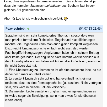
kann, ohne irgendeinen Informationsverlust. Das schlimmste ist ja,
dass die normalen Japanisch-
Lehrbücher
aus Bochum fast in dem
gleichen Stil geschrieben sind...
Aber für Leo ist sie wahrscheinlich perfekt.
Foxy schrieb:
(04.07.13 21:45)
Sprachen sind ein sehr kompliziertes Thema, insbesondere wenn
man präzise formulierte Richtlinien, Regeln und Klassifizierungen
möchte; die Ungenauen kann man auch gleich komplett weglassen.
Dazu reicht Umgangssprache einfach nicht aus, also werden
Fachbegriffe hinzugezogen. Anglizismen habe ich in seinem Beitrag
aber keine gefunden. Der englische Satz kommt wahrscheinlich aus
der Originalquelle und mir fallen auf Anhieb drei Gründe ein, warum er
ihn nicht übersetzt hat:
1. Eine Übersetzung zu übersetzen ist oft eine schlechte Idee, da sie
dabei noch mehr an Inhalt verliert
2. Er versteht Englisch sehr gut und hat eventuell nicht einmal
realisiert, dass es eine Fremdsprache ist (ja, passiert. Nicht verärgert
sein, das wäre in diesem Fall ein Versehen)
3. Die meisten Leute verstehen Englisch und einige empfinden es
teilweise sogar als Beleidigung, wenn man etwas für sie übersetzt
(Stolz eben)