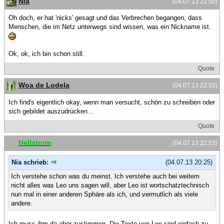
Nia
(04.07.13 21:50)
Oh doch, er hat 'nicks' gesagt und das Verbrechen begangen, dass
Menschen, die im Netz unterwegs sind wissen, was ein Nickname ist.
Ok, ok, ich bin schon still.
Quote
Woa de Lodela
(04.07.13 22:33)
Ich find's eigentlich okay, wenn man versucht, schön zu schreiben oder
sich gebildet auszudrücken...
Quote
Hellstorm
(04.07.13 22:53)
Nia schrieb:
(04.07.13 20:25)
Ich verstehe schon was du meinst. Ich verstehe auch bei weitem
nicht alles was Leo uns sagen will, aber Leo ist wortschatztechnisch
nun mal in einer anderen Sphäre als ich, und vermutlich als viele
andere.
Ich muss ihm da aber zustimmen. Die Texte von Leo sind einfach zu