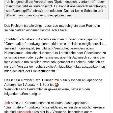
Ich bin generell ein Vertreter von "Sprich deutlich, verdammt!", aber
manchmal geht es einfach nicht. Du kannst aber einfach nachfragen,
was Fachbegriffe/Lehnwörter bedeuten. Das ist keine Schande und
Wissen kann man sowiso immer gebrauchen.
Das Problem ist allerdings, dass Leo mal ruhig ein paar Punkte in
seinen Sätzen einbauen könnte. Ich zitiere:
„ Seitdem ich habe zur Kenntnis nehmen müssen, dass japanische
"Grammatiken" rundweg nichts erklären, es sei denn möglicherweise,
sie sind monolingual, (es gibt ja x Versuche, besonders ausm
Humanismus, ähnliche Nuancen fürs Lateinische oder Griechische zu
schematisieren oder systematisieren, aber für Japanisch scheint das
kein Arsch je mal wirklich exhaustiv gemacht zu haben), habe ich es
mir zum Vorsatz gemacht, solche Ambiguitäten glatt auszusitzen, bis
mich der Blitz der Erleuchtung trifft.“
Das ist ein einziger Satz. Erinnert mich ein bisschen an japanische
Autoren, wo 1 Absatz = 1 Satz ist
Wenn ich Leos Deutschlehrer gewesen wäre, hätte ich den
folgendermaßen korrigiert:
„
Ich
habe zur Kenntnis nehmen müssen, dass japanische
"Grammatiken" rundweg nichts erklären, es sei denn möglicherweise,
sie sind
einsprachig
(es gibt ja x Versuche, besonders ausm