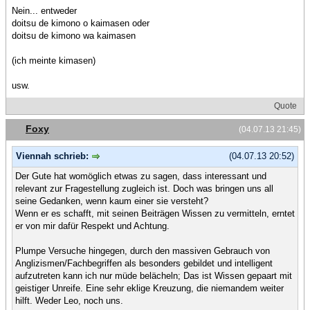
Nein... entweder
doitsu de kimono o kaimasen oder
doitsu de kimono wa kaimasen
(ich meinte kimasen)
usw.
Quote
Foxy
(04.07.13 21:45)
Viennah schrieb:
(04.07.13 20:52)
Der Gute hat womöglich etwas zu sagen, dass interessant und
relevant zur Fragestellung zugleich ist. Doch was bringen uns all
seine Gedanken, wenn kaum einer sie versteht?
Wenn er es schafft, mit seinen Beiträgen Wissen zu vermitteln, erntet
er von mir dafür Respekt und Achtung.
Plumpe Versuche hingegen, durch den massiven Gebrauch von
Anglizismen/Fachbegriffen als besonders gebildet und intelligent
aufzutreten kann ich nur müde belächeln; Das ist Wissen gepaart mit
geistiger Unreife. Eine sehr eklige Kreuzung, die niemandem weiter
hilft. Weder Leo, noch uns.