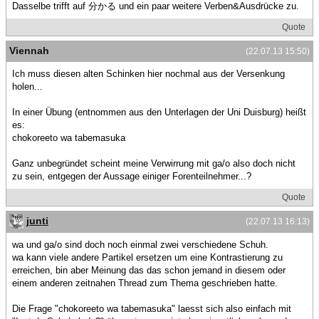
Dasselbe trifft auf 分かる und ein paar weitere Verben&Ausdrücke zu.
Quote
Viennah
(22.07.13 15:50)
Ich muss diesen alten Schinken hier nochmal aus der Versenkung
holen...
In einer Übung (entnommen aus den Unterlagen der Uni Duisburg) heißt
es:
chokoreeto wa tabemasuka
Ganz unbegründet scheint meine Verwirrung mit ga/o also doch nicht
zu sein, entgegen der Aussage einiger Forenteilnehmer...?
Quote
junti
(22.07.13 16:13)
wa und ga/o sind doch noch einmal zwei verschiedene Schuh.
wa kann viele andere Partikel ersetzen um eine Kontrastierung zu
erreichen, bin aber Meinung das das schon jemand in diesem oder
einem anderen zeitnahen Thread zum Thema geschrieben hatte.
Die Frage "chokoreeto wa tabemasuka" laesst sich also einfach mit