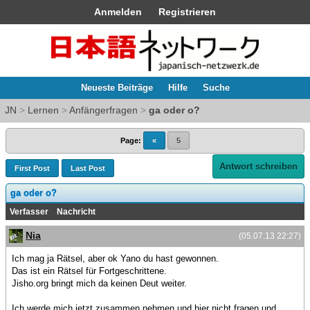
Anmelden
Registrieren
Neueste Beiträge
Hilfe
Suche
JN
>
Lernen
>
Anfängerfragen
>
ga oder o?
Page:
«
5
Antwort schreiben
First Post
Last Post
ga oder o?
Verfasser
Nachricht
Nia
(05.07.13 22:27)
Ich mag ja Rätsel, aber ok Yano du hast gewonnen.
Das ist ein Rätsel für Fortgeschrittene.
Jisho.org bringt mich da keinen Deut weiter.
Ich werde mich jetzt zusammen nehmen und hier nicht fragen und