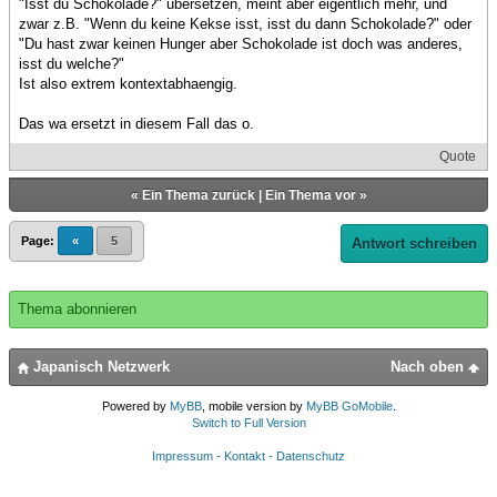
"Isst du Schokolade?" übersetzen, meint aber eigentlich mehr, und
zwar z.B. "Wenn du keine Kekse isst, isst du dann Schokolade?" oder
"Du hast zwar keinen Hunger aber Schokolade ist doch was anderes,
isst du welche?"
Ist also extrem kontextabhaengig.
Das wa ersetzt in diesem Fall das o.
Quote
«
Ein Thema zurück
|
Ein Thema vor
»
Page:
«
5
Antwort schreiben
Thema abonnieren
Japanisch Netzwerk
Nach oben
Powered by
MyBB
, mobile version by
MyBB GoMobile
.
Switch to Full Version
Impressum - Kontakt - Datenschutz