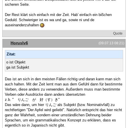
sicheren Seite.
Der Rest klärt sich einfach mit der Zeit. Hab' einfach ein bißchen
Geduld. Schwieriger ist es wa und ga, sowie ni und de
auseinanderzuhalten
Quote
Horuslv6
(09.07.13 08:21)
Zitat:
o ist Objekt
ga ist Subjekt
Das ist an sich in den meisten Fällen richtig und daran kann man sich
auch halten. Mit der Zeit lernt man aus dem Gefühl dann für bestimmte
Verben, diese anders zu verwenden. Außerdem muss man bestimmte
Verben oder Ausdrücke dann anders übersetzten
z.b. " りんご が 好（す）き"
Das wäre dann, um hier りんご als Subjekt (bzw. Nominativfall) zu
rechtfertigen "Der Apfel wird geliebt". Natürlich entspricht das hier nicht
ganz der Wahrheit, sondern einer umständlichen Dehnung beider
Sprachen, um ein grammatikalisches Konzept zu erklären, dass es
eigentlich so in Japanisch nicht gibt.