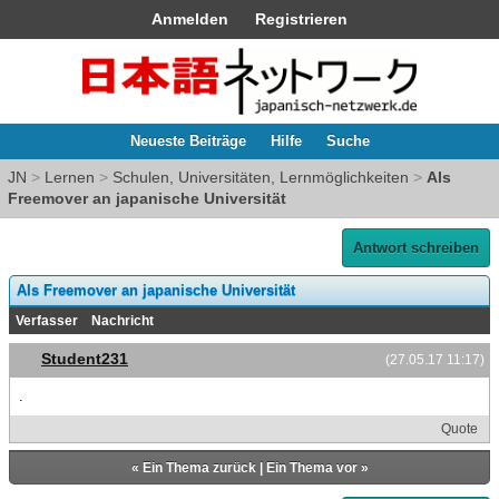
Anmelden
Registrieren
Neueste Beiträge
Hilfe
Suche
JN
>
Lernen
>
Schulen, Universitäten, Lernmöglichkeiten
>
Als
Freemover an japanische Universität
Antwort schreiben
Als Freemover an japanische Universität
Verfasser
Nachricht
Student231
(27.05.17 11:17)
.
Quote
«
Ein Thema zurück
|
Ein Thema vor
»