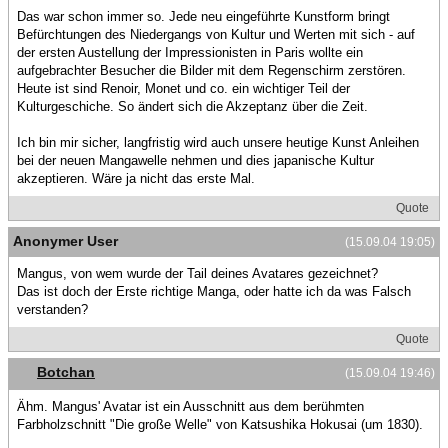
Das war schon immer so. Jede neu eingeführte Kunstform bringt
Befürchtungen des Niedergangs von Kultur und Werten mit sich - auf
der ersten Austellung der Impressionisten in Paris wollte ein
aufgebrachter Besucher die Bilder mit dem Regenschirm zerstören.
Heute ist sind Renoir, Monet und co. ein wichtiger Teil der
Kulturgeschiche. So ändert sich die Akzeptanz über die Zeit.
Ich bin mir sicher, langfristig wird auch unsere heutige Kunst Anleihen
bei der neuen Mangawelle nehmen und dies japanische Kultur
akzeptieren. Wäre ja nicht das erste Mal.
Quote
Anonymer User
(15.09.04 19:05)
Mangus, von wem wurde der Tail deines Avatares gezeichnet?
Das ist doch der Erste richtige Manga, oder hatte ich da was Falsch
verstanden?
Quote
Botchan
(15.09.04 19:46)
Ähm. Mangus' Avatar ist ein Ausschnitt aus dem berühmten
Farbholzschnitt "Die große Welle" von Katsushika Hokusai (um 1830).