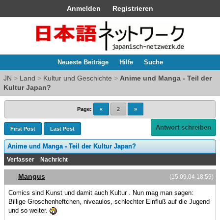
Anmelden
Registrieren
Neueste Beiträge
Hilfe
Suche
JN
>
Land
>
Kultur und Geschichte
>
Anime und Manga - Teil der
Kultur Japan?
Page:
«
2
»
Antwort schreiben
First Post
Last Post
Anime und Manga - Teil der Kultur Japan?
Verfasser
Nachricht
Mangus
(15.09.04 18:59)
Comics sind Kunst und damit auch Kultur . Nun mag man sagen:
Billige Groschenheftchen, niveaulos, schlechter Einfluß auf die Jugend
und so weiter.