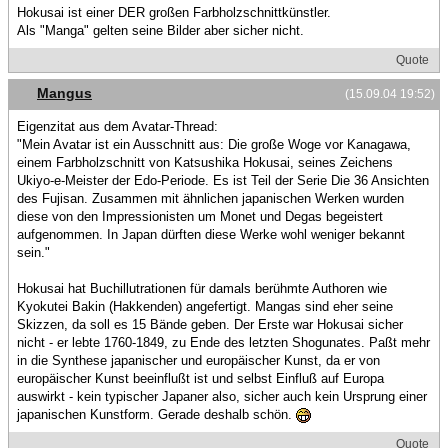
Hokusai ist einer DER großen Farbholzschnittkünstler.
Als "Manga" gelten seine Bilder aber sicher nicht.
Quote
Mangus
(15.09.04 19:52)
Eigenzitat aus dem Avatar-Thread:
"Mein Avatar ist ein Ausschnitt aus: Die große Woge vor Kanagawa,
einem Farbholzschnitt von Katsushika Hokusai, seines Zeichens
Ukiyo-e-Meister der Edo-Periode. Es ist Teil der Serie Die 36 Ansichten
des Fujisan. Zusammen mit ähnlichen japanischen Werken wurden
diese von den Impressionisten um Monet und Degas begeistert
aufgenommen. In Japan dürften diese Werke wohl weniger bekannt
sein."
Hokusai hat Buchillutrationen für damals berühmte Authoren wie
Kyokutei Bakin (Hakkenden) angefertigt. Mangas sind eher seine
Skizzen, da soll es 15 Bände geben. Der Erste war Hokusai sicher
nicht - er lebte 1760-1849, zu Ende des letzten Shogunates. Paßt mehr
in die Synthese japanischer und europäischer Kunst, da er von
europäischer Kunst beeinflußt ist und selbst Einfluß auf Europa
auswirkt - kein typischer Japaner also, sicher auch kein Ursprung einer
japanischen Kunstform. Gerade deshalb schön.
Quote