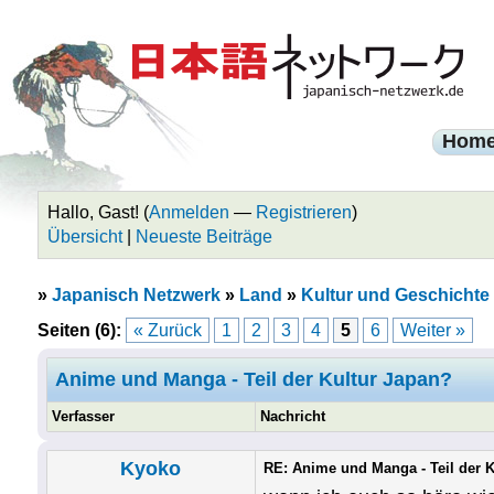
Hom
Hallo, Gast! (
Anmelden
—
Registrieren
)
Übersicht
|
Neueste Beiträge
»
Japanisch Netzwerk
»
Land
»
Kultur und Geschichte
Seiten (6):
« Zurück
1
2
3
4
5
6
Weiter »
Anime und Manga - Teil der Kultur Japan?
Verfasser
Nachricht
Kyoko
RE: Anime und Manga - Teil der 