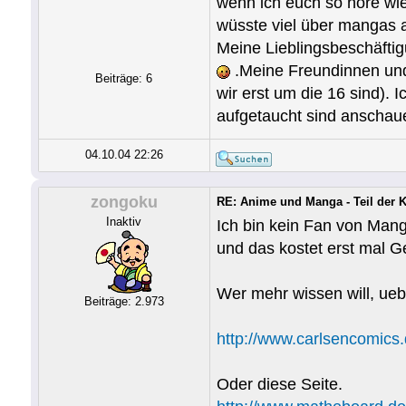
wenn ich euch so höre wie 
wüsste viel über mangas ab
Meine Lieblingsbeschäftig
.Meine Freundinnen und 
Beiträge: 6
wir erst um die 16 sind). 
aufgetaucht sind anschaue
04.10.04 22:26
zongoku
RE: Anime und Manga - Teil der 
Inaktiv
Ich bin kein Fan von Manga
und das kostet erst mal Ge
Wer mehr wissen will, ueb
Beiträge: 2.973
http://www.carlsencomics
Oder diese Seite.