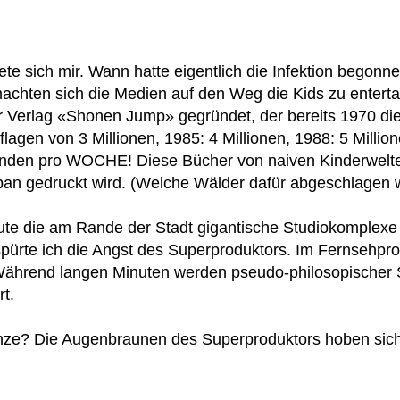
fnete sich mir. Wann hatte eigentlich die Infektion beg
machten sich die Medien auf den Weg die Kids zu entert
r Verlag «Shonen Jump» gegründet, der bereits 1970 d
agen von 3 Millionen, 1985: 4 Millionen, 1988: 5 Millione
tanden pro WOCHE! Diese Bücher von naiven Kinderwelt
an gedruckt wird. (Welche Wälder dafür abgeschlagen w
te die am Rande der Stadt gigantische Studiokomplexe 
 spürte ich die Angst des Superproduktors. Im Fernsehp
hrend langen Minuten werden pseudo-philosopischer Sinn
t.
ze? Die Augenbraunen des Superproduktors hoben sich p