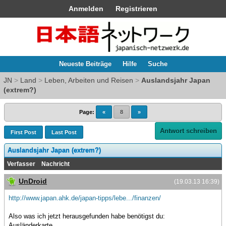
Anmelden
Registrieren
Neueste Beiträge
Hilfe
Suche
JN
>
Land
>
Leben, Arbeiten und Reisen
>
Auslandsjahr Japan
(extrem?)
Page:
«
8
»
Antwort schreiben
First Post
Last Post
Auslandsjahr Japan (extrem?)
Verfasser
Nachricht
UnDroid
(19.03.13 16:39)
http://www.japan.ahk.de/japan-tipps/lebe.../finanzen/
Also was ich jetzt herausgefunden habe benötigst du:
Ausländerkarte