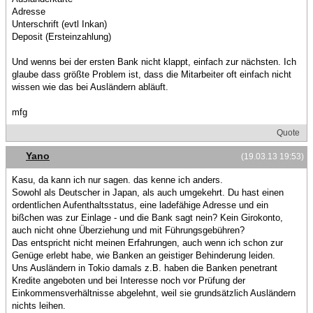
Adresse
Unterschrift (evtl Inkan)
Deposit (Ersteinzahlung)
Und wenns bei der ersten Bank nicht klappt, einfach zur nächsten. Ich
glaube dass größte Problem ist, dass die Mitarbeiter oft einfach nicht
wissen wie das bei Ausländern abläuft.
mfg
Quote
Yano
(19.03.13 19:53)
Kasu, da kann ich nur sagen. das kenne ich anders.
Sowohl als Deutscher in Japan, als auch umgekehrt. Du hast einen
ordentlichen Aufenthaltsstatus, eine ladefähige Adresse und ein
bißchen was zur Einlage - und die Bank sagt nein? Kein Girokonto,
auch nicht ohne Überziehung und mit Führungsgebühren?
Das entspricht nicht meinen Erfahrungen, auch wenn ich schon zur
Genüge erlebt habe, wie Banken an geistiger Behinderung leiden.
Uns Ausländern in Tokio damals z.B. haben die Banken penetrant
Kredite angeboten und bei Interesse noch vor Prüfung der
Einkommensverhältnisse abgelehnt, weil sie grundsätzlich Ausländern
nichts leihen.