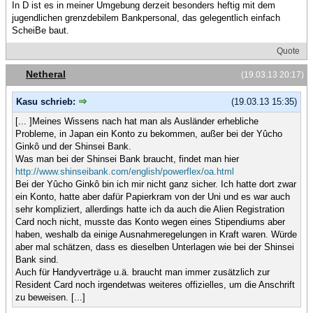
In D ist es in meiner Umgebung derzeit besonders heftig mit dem
jugendlichen grenzdebilem Bankpersonal, das gelegentlich einfach
ScheiBe baut.
Quote
Netheral
(19.03.13 20:17)
Kasu schrieb:
(19.03.13 15:35)
[... ]Meines Wissens nach hat man als Ausländer erhebliche
Probleme, in Japan ein Konto zu bekommen, außer bei der Yûcho
Ginkô und der Shinsei Bank.
Was man bei der Shinsei Bank braucht, findet man hier
http://www.shinseibank.com/english/powerflex/oa.html
Bei der Yûcho Ginkô bin ich mir nicht ganz sicher. Ich hatte dort zwar
ein Konto, hatte aber dafür Papierkram von der Uni und es war auch
sehr kompliziert, allerdings hatte ich da auch die Alien Registration
Card noch nicht, musste das Konto wegen eines Stipendiums aber
haben, weshalb da einige Ausnahmeregelungen in Kraft waren. Würde
aber mal schätzen, dass es dieselben Unterlagen wie bei der Shinsei
Bank sind.
Auch für Handyverträge u.ä. braucht man immer zusätzlich zur
Resident Card noch irgendetwas weiteres offizielles, um die Anschrift
zu beweisen. [...]