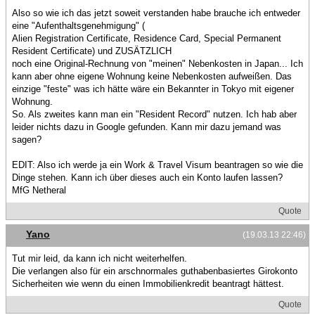
Also so wie ich das jetzt soweit verstanden habe brauche ich entweder
eine "Aufenthaltsgenehmigung" (
Alien Registration Certificate, Residence Card, Special Permanent
Resident Certificate) und ZUSÄTZLICH
noch eine Original-Rechnung von "meinen" Nebenkosten in Japan... Ich
kann aber ohne eigene Wohnung keine Nebenkosten aufweißen. Das
einzige "feste" was ich hätte wäre ein Bekannter in Tokyo mit eigener
Wohnung.
So. Als zweites kann man ein "Resident Record" nutzen. Ich hab aber
leider nichts dazu in Google gefunden. Kann mir dazu jemand was
sagen?
EDIT: Also ich werde ja ein Work & Travel Visum beantragen so wie die
Dinge stehen. Kann ich über dieses auch ein Konto laufen lassen?
MfG Netheral
Quote
Yano
(19.03.13 22:46)
Tut mir leid, da kann ich nicht weiterhelfen.
Die verlangen also für ein arschnormales guthabenbasiertes Girokonto
Sicherheiten wie wenn du einen Immobilienkredit beantragt hättest.
Quote