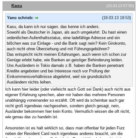
Kasu
(20.03.13 07:50)
Yano schrieb:
(19.03.13 19:53)
Kasu, da kann ich nur sagen. das kenne ich anders.
Sowohl als Deutscher in Japan, als auch umgekehrt. Du hast einen
ordentlichen Aufenthaltsstatus, eine ladefähige Adresse und ein
bißchen was zur Einlage - und die Bank sagt nein? Kein Girokonto,
auch nicht ohne Überziehung und mit Führungsgebühren?
Das entspricht nicht meinen Erfahrungen, auch wenn ich schon zur
Genüge erlebt habe, wie Banken an geistiger Behinderung leiden.
Uns Ausländern in Tokio damals z.B. haben die Banken penetrant
Kredite angeboten und bei Interesse noch vor Prüfung der
Einkommensverhältnisse abgelehnt, weil sie grundsätzlich
Ausländern nichts leihen.
Ich kann hier leider (oder vielleicht auch Gott sei Dank) auch nicht aus
eigener Erfahrung sprechen, aber mir haben das mehrere Personen
unabhängig voneinander so erzählt. Oft wird da scheinbar auch gar
nicht groß irgendwas nachgesehen, sondern gleich gesagt, nein,
Ausländer bekommen hier kein Konto. Vermutlich wissen die oft nicht,
wie genau das zu handeln ist.
Ansonsten ist es halt wirklich so, dass man offenbar für jeden Furz
neben der Resident Card noch irgendwas anderes braucht, um die