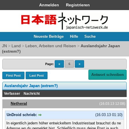
Anmelden
Registrieren
Neueste Beiträge
Hilfe
Suche
JN
>
Land
>
Leben, Arbeiten und Reisen
>
Auslandsjahr Japan
(extrem?)
Page:
«
6
»
Antwort schreiben
First Post
Last Post
Auslandsjahr Japan (extrem?)
Verfasser
Nachricht
Netheral
(16.03.13 12:08)
UnDroid schrieb:
(16.03.13 01:10)
In eigentlich jedem höher entwickeltem Industriestaat brauchst du ne
Adresse wo du gemeldet bist. Schließlich muss deine Post ja auch