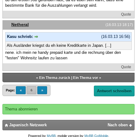
bestimmte Bank für die Auszahlungen verlangt wird.
Quote
Netheral
(16.03.13 18:17)
Kasu schrieb:
(16.03.13 16:56)
Als Ausländer kriegst du eh keine Kreditkarte in Japan. [...]
nene. ich mein ne handy prepaid karte und die rechnung über den
"festen" Wohnsitz laufen zu lassen
Quote
«
Ein Thema zurück
|
Ein Thema vor
»
Page:
«
6
»
Antwort schreiben
Thema abonnieren
Japanisch Netzwerk
Nach oben
Powered by
MyBB
, mobile version by
MyBB GoMobile
.