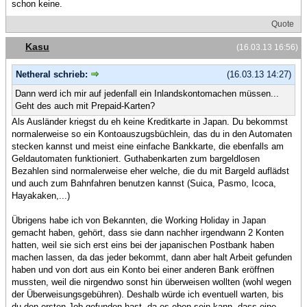
schon keine.
Quote
Kasu
(16.03.13 16:56)
Netheral schrieb:
(16.03.13 14:27)
Dann werd ich mir auf jedenfall ein Inlandskontomachen müssen...
Geht des auch mit Prepaid-Karten?
Als Ausländer kriegst du eh keine Kreditkarte in Japan. Du bekommst
normalerweise so ein Kontoauszugsbüchlein, das du in den Automaten
stecken kannst und meist eine einfache Bankkarte, die ebenfalls am
Geldautomaten funktioniert. Guthabenkarten zum bargeldlosen
Bezahlen sind normalerweise eher welche, die du mit Bargeld auflädst
und auch zum Bahnfahren benutzen kannst (Suica, Pasmo, Icoca,
Hayakaken,...)
Übrigens habe ich von Bekannten, die Working Holiday in Japan
gemacht haben, gehört, dass sie dann nachher irgendwann 2 Konten
hatten, weil sie sich erst eins bei der japanischen Postbank haben
machen lassen, da das jeder bekommt, dann aber halt Arbeit gefunden
haben und von dort aus ein Konto bei einer anderen Bank eröffnen
mussten, weil die nirgendwo sonst hin überweisen wollten (wohl wegen
der Überweisungsgebühren). Deshalb würde ich eventuell warten, bis
du den ersten Job gefunden hast, da es eben sein kann, dass eine