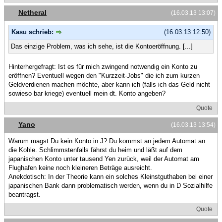
Netheral
(16.03.13 13:07)
Kasu schrieb:
(16.03.13 12:50)
Das einzige Problem, was ich sehe, ist die Kontoeröffnung. [...]
Hinterhergefragt: Ist es für mich zwingend notwendig ein Konto zu
eröffnen? Eventuell wegen den "Kurzzeit-Jobs" die ich zum kurzen
Geldverdienen machen möchte, aber kann ich (falls ich das Geld nicht
sowieso bar kriege) eventuell mein dt. Konto angeben?
Quote
Yano
(16.03.13 13:54)
Warum magst Du kein Konto in J? Du kommst an jedem Automat an
die Kohle. Schlimmstenfalls fährst du heim und läßt auf dem
japanischen Konto unter tausend Yen zurück, weil der Automat am
Flughafen keine noch kleineren Beträge ausreicht.
Anekdotisch: In der Theorie kann ein solches Kleinstguthaben bei einer
japanischen Bank dann problematisch werden, wenn du in D Sozialhilfe
beantragst.
Quote