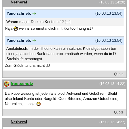
Netheral
(16.03.13 14:20)
Yano schrieb:
(16.03.13 13:54)
Warum magst Du kein Konto in J? [...]
Naja
wenns so umständlich mit Kontoöffnung ist?
Yano schrieb:
(16.03.13 13:54)
Anekdotisch: In der Theorie kann ein solches Kleinstguthaben bei
einer japanischen Bank dann problematisch werden, wenn du in D
Sozialhilfe beantragst.
Zum Glück tu ichs nicht ;D
Quote
frostschutz
(16.03.13 14:22)
Banküberweisung ist jedenfalls blöd, Aufwand und Gebühren. Bleibt
also Inland-Konto oder Bargeld. Oder Bitcoins, Amazon-Gutscheine,
Naturalien, ... ohje
Quote
Netheral
(16.03.13 14:27)