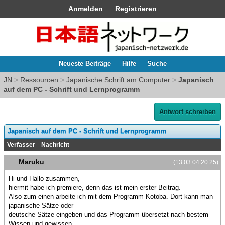
Anmelden
Registrieren
Neueste Beiträge
Hilfe
Suche
JN
>
Ressourcen
>
Japanische Schrift am Computer
>
Japanisch
auf dem PC - Schrift und Lernprogramm
Antwort schreiben
Japanisch auf dem PC - Schrift und Lernprogramm
Verfasser
Nachricht
Maruku
(13.03.04 20:25)
Hi und Hallo zusammen,
hiermit habe ich premiere, denn das ist mein erster Beitrag.
Also zum einen arbeite ich mit dem Programm Kotoba. Dort kann man
japanische Sätze oder
deutsche Sätze eingeben und das Programm übersetzt nach bestem
Wissen und gewissen.