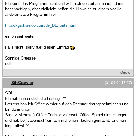
Ich kenn das Programm nicht und will mich derzeit auch nicht damit
beschaeftigen, aber vielleicht helfen die Hinweise zu einem voellig
anderen Java-Programm hier
http://kgs.kiseido.com/de_DE/fonts.html
ein bisserl weiter.
Falls nicht, sorry fuer diesen Eintrag
Sonnige Gruesse
eolb
Quote
SiltCrawler
(31.03.04 16:07)
SO!
Ich hab nun endlich die Lösung. ^^
Letzens hab ich Office wieder auf den Rechner draufgeschmissen und
bin dann unter
Start > Microsoft Office Tools > Microsoft Office Spracheinstellungen
und hab bei 'Japanisch' einfach mal einen Hacken gemacht. Und nun
klapt alles! ^^