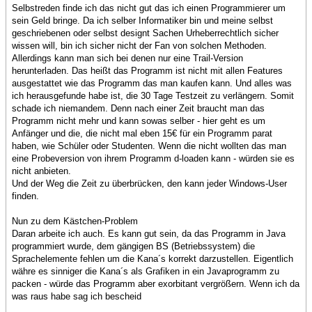
Selbstreden finde ich das nicht gut das ich einen Programmierer um
sein Geld bringe. Da ich selber Informatiker bin und meine selbst
geschriebenen oder selbst designt Sachen Urheberrechtlich sicher
wissen will, bin ich sicher nicht der Fan von solchen Methoden.
Allerdings kann man sich bei denen nur eine Trail-Version
herunterladen. Das heißt das Programm ist nicht mit allen Features
ausgestattet wie das Programm das man kaufen kann. Und alles was
ich herausgefunde habe ist, die 30 Tage Testzeit zu verlängern. Somit
schade ich niemandem. Denn nach einer Zeit braucht man das
Programm nicht mehr und kann sowas selber - hier geht es um
Anfänger und die, die nicht mal eben 15€ für ein Programm parat
haben, wie Schüler oder Studenten. Wenn die nicht wollten das man
eine Probeversion von ihrem Programm d-loaden kann - würden sie es
nicht anbieten.
Und der Weg die Zeit zu überbrücken, den kann jeder Windows-User
finden.
Nun zu dem Kästchen-Problem
Daran arbeite ich auch. Es kann gut sein, da das Programm in Java
programmiert wurde, dem gängigen BS (Betriebssystem) die
Sprachelemente fehlen um die Kana´s korrekt darzustellen. Eigentlich
währe es sinniger die Kana´s als Grafiken in ein Javaprogramm zu
packen - würde das Programm aber exorbitant vergrößern. Wenn ich da
was raus habe sag ich bescheid