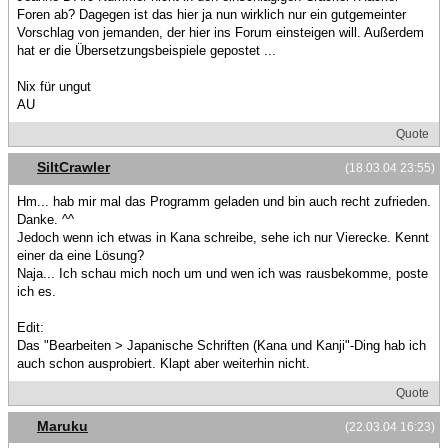
Foren ab? Dagegen ist das hier ja nun wirklich nur ein gutgemeinter
Vorschlag von jemanden, der hier ins Forum einsteigen will. Außerdem
hat er die Übersetzungsbeispiele gepostet ...
Nix für ungut
AU
Quote
SiltCrawler
(18.03.04 23:55)
Hm... hab mir mal das Programm geladen und bin auch recht zufrieden.
Danke. ^^
Jedoch wenn ich etwas in Kana schreibe, sehe ich nur Vierecke. Kennt
einer da eine Lösung?
Naja... Ich schau mich noch um und wen ich was rausbekomme, poste
ich es.
Edit:
Das "Bearbeiten > Japanische Schriften (Kana und Kanji"-Ding hab ich
auch schon ausprobiert. Klapt aber weiterhin nicht.
Quote
Maruku
(22.03.04 16:23)