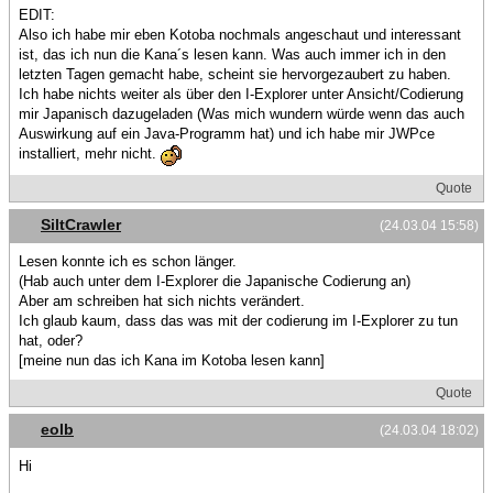
EDIT:
Also ich habe mir eben Kotoba nochmals angeschaut und interessant
ist, das ich nun die Kana´s lesen kann. Was auch immer ich in den
letzten Tagen gemacht habe, scheint sie hervorgezaubert zu haben.
Ich habe nichts weiter als über den I-Explorer unter Ansicht/Codierung
mir Japanisch dazugeladen (Was mich wundern würde wenn das auch
Auswirkung auf ein Java-Programm hat) und ich habe mir JWPce
installiert, mehr nicht.
Quote
SiltCrawler
(24.03.04 15:58)
Lesen konnte ich es schon länger.
(Hab auch unter dem I-Explorer die Japanische Codierung an)
Aber am schreiben hat sich nichts verändert.
Ich glaub kaum, dass das was mit der codierung im I-Explorer zu tun
hat, oder?
[meine nun das ich Kana im Kotoba lesen kann]
Quote
eolb
(24.03.04 18:02)
Hi