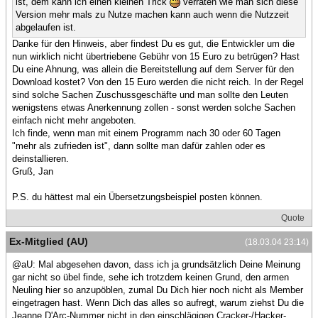
ist, dem kann ich einen kleinen Trick
verraten wie man sich diese
Version mehr mals zu Nutze machen kann auch wenn die Nutzzeit
abgelaufen ist.
Danke für den Hinweis, aber findest Du es gut, die Entwickler um die
nun wirklich nicht übertriebene Gebühr von 15 Euro zu betrügen? Hast
Du eine Ahnung, was allein die Bereitstellung auf dem Server für den
Download kostet? Von den 15 Euro werden die nicht reich. In der Regel
sind solche Sachen Zuschussgeschäfte und man sollte den Leuten
wenigstens etwas Anerkennung zollen - sonst werden solche Sachen
einfach nicht mehr angeboten.
Ich finde, wenn man mit einem Programm nach 30 oder 60 Tagen
"mehr als zufrieden ist", dann sollte man dafür zahlen oder es
deinstallieren.
Gruß, Jan
P.S. du hättest mal ein Übersetzungsbeispiel posten können.
Quote
Ex-Mitglied (AU)
(18.03.04 23:14)
@aU: Mal abgesehen davon, dass ich ja grundsätzlich Deine Meinung
gar nicht so übel finde, sehe ich trotzdem keinen Grund, den armen
Neuling hier so anzupöblen, zumal Du Dich hier noch nicht als Member
eingetragen hast. Wenn Dich das alles so aufregt, warum ziehst Du die
Jeanne D'Arc-Nummer nicht in den einschlägigen Cracker-/Hacker-