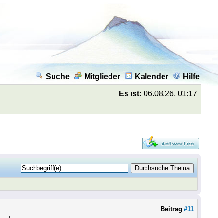
Suche
Mitglieder
Kalender
Hilfe
Es ist:
06.08.26, 01:17
Beitrag
#11