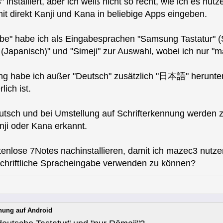
 installiert, aber ich weiß nicht so recht, wie ich es nut
it direkt Kanji und Kana in beliebige Apps eingeben.
be" habe ich als Eingabesprachen "Samsung Tastatur" (
Japanisch)" und "Simeji" zur Auswahl, wobei ich nur "ma
ng habe ich außer "Deutsch" zusätzlich "日本語" herunter
lich ist.
eutsch und bei Umstellung auf Schrifterkennung werden z.
nji oder Kana erkannt.
stenlose 7Notes nachinstallieren, damit ich mazec3 nutz
schriftliche Spracheingabe verwenden zu können?
nung auf Android