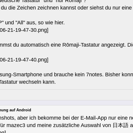
eutsche Tastatur" und "nur Rōmaji"?
s du die Zeichen zeichnen kannst oder siehst du nur eine
" und "All" aus, so wie hier.
mst du automatisch eine Rōmaji-Tastatur angezeigt. D
sung-Smartphone und brauche kein 7notes. Bisher konnt
Tastatur wechseln kann.
nung auf Android
nshots, aber ich bekomme bei der E-Mail-App nur eine n
 für mazec3 und meine zusätzliche Auswahl von 日本語 al