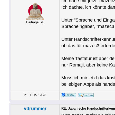
Ich habe mir jetzt "mazec3"
Ich dachte, ich könnte dam
Unter "Sprache und Einga
Beiträge: 70
Spracheingabe", "mazec3 (
Unter Handschrifterkennu
ob das für mazec3 erforder
Meine Tastatur ist aber d
nur Romaji, aber keine Ka
Muss ich mir jetzt das ko
beliebigen Apps als hand
21.06.15 19:28
vdrummer
RE: Japanische Handschrifterken