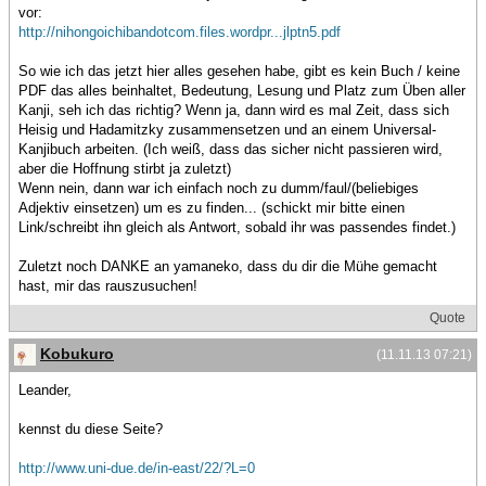
vor:
http://nihongoichibandotcom.files.wordpr...jlptn5.pdf
So wie ich das jetzt hier alles gesehen habe, gibt es kein Buch / keine
PDF das alles beinhaltet, Bedeutung, Lesung und Platz zum Üben aller
Kanji, seh ich das richtig? Wenn ja, dann wird es mal Zeit, dass sich
Heisig und Hadamitzky zusammensetzen und an einem Universal-
Kanjibuch arbeiten. (Ich weiß, dass das sicher nicht passieren wird,
aber die Hoffnung stirbt ja zuletzt)
Wenn nein, dann war ich einfach noch zu dumm/faul/(beliebiges
Adjektiv einsetzen) um es zu finden... (schickt mir bitte einen
Link/schreibt ihn gleich als Antwort, sobald ihr was passendes findet.)
Zuletzt noch DANKE an yamaneko, dass du dir die Mühe gemacht
hast, mir das rauszusuchen!
Quote
Kobukuro
(11.11.13 07:21)
Leander,
kennst du diese Seite?
http://www.uni-due.de/in-east/22/?L=0