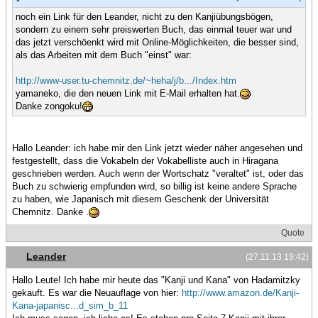
noch ein Link für den Leander, nicht zu den Kanjiübungsbögen,
sondern zu einem sehr preiswerten Buch, das einmal teuer war und
das jetzt verschöenkt wird mit Online-Möglichkeiten, die besser sind,
als das Arbeiten mit dem Buch "einst" war:
http://www-user.tu-chemnitz.de/~heha/j/b.../Index.htm
yamaneko, die den neuen Link mit E-Mail erhalten hat.
Danke zongoku!
Hallo Leander: ich habe mir den Link jetzt wieder näher angesehen und
festgestellt, dass die Vokabeln der Vokabelliste auch in Hiragana
geschrieben werden. Auch wenn der Wortschatz "veraltet" ist, oder das
Buch zu schwierig empfunden wird, so billig ist keine andere Sprache
zu haben, wie Japanisch mit diesem Geschenk der Universität
Chemnitz. Danke .
Quote
Leander
(27.11.13 19:42)
Hallo Leute! Ich habe mir heute das "Kanji und Kana" von Hadamitzky
gekauft. Es war die Neuauflage von hier:
http://www.amazon.de/Kanji-
Kana-japanisc...d_sim_b_11