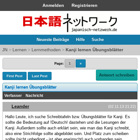
Anmelden
Registrieren
Neueste Beiträge
Hilfe
Suche
JN
>
Lernen
>
Lernmethoden
>
Kanji lernen Übungsblätter
Page:
1
»
Antwort schreiben
First Post
Last Post
Kanji lernen Übungsblätter
Verfasser
Nachricht
Leander
(02.11.13 21:22)
Hallo Leute, ich suche Schreibtafeln bzw. Übungsblätter für Kanji. Es
sollte die Bedeutung auf !Deutsch! dastehen und die Lesungen der
Kanji. Außerdem sollte auch erklärt sein, wie man das Kanji schreibt,
also eine Strichfolge sollte abgebildet sein. Und Platz zum scheiben
sollte (nicht unbedingt - ist aber erwünscht) auch vorhanden sein.