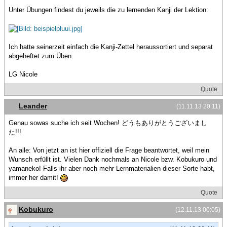
Unter Übungen findest du jeweils die zu lernenden Kanji der Lektion:
Ich hatte seinerzeit einfach die Kanji-Zettel heraussortiert und separat
abgeheftet zum Üben.
LG Nicole
Quote
Leander
(11.11.13 20:11)
Genau sowas suche ich seit Wochen! どうもありがとうございまし
た!!!
An alle: Von jetzt an ist hier offiziell die Frage beantwortet, weil mein
Wunsch erfüllt ist. Vielen Dank nochmals an Nicole bzw. Kobukuro und
yamaneko! Falls ihr aber noch mehr Lernmaterialien dieser Sorte habt,
immer her damit!
Quote
Kobukuro
(12.11.13 00:05)