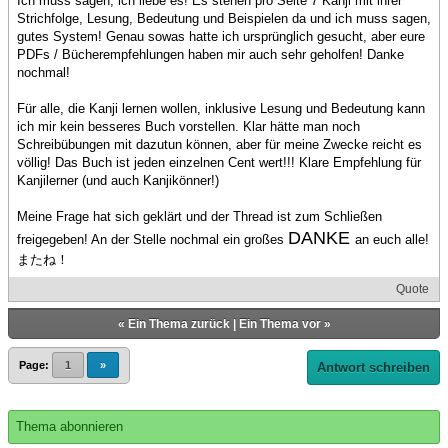
Ich muss sagen, ich liebe es! Es stehen pro Seite 7 Kanji mit ihrer
Strichfolge, Lesung, Bedeutung und Beispielen da und ich muss sagen,
gutes System! Genau sowas hatte ich ursprünglich gesucht, aber eure
PDFs / Bücherempfehlungen haben mir auch sehr geholfen! Danke
nochmal!
Für alle, die Kanji lernen wollen, inklusive Lesung und Bedeutung kann
ich mir kein besseres Buch vorstellen. Klar hätte man noch
Schreibübungen mit dazutun können, aber für meine Zwecke reicht es
völlig! Das Buch ist jeden einzelnen Cent wert!!! Klare Empfehlung für
Kanjilerner (und auch Kanjikönner!)
Meine Frage hat sich geklärt und der Thread ist zum Schließen
DANKE
freigegeben! An der Stelle nochmal ein großes
an euch alle!
またね！
Quote
«
Ein Thema zurück
|
Ein Thema vor
»
Page:
1
»
Antwort schreiben
Thema abonnieren