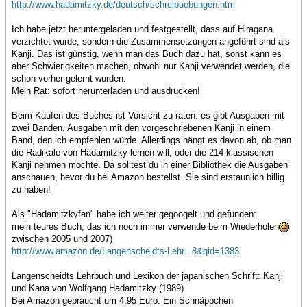
http://www.hadamitzky.de/deutsch/schreibuebungen.htm
Ich habe jetzt heruntergeladen und festgestellt, dass auf Hiragana
verzichtet wurde, sondern die Zusammensetzungen angeführt sind als
Kanji. Das ist günstig, wenn man das Buch dazu hat, sonst kann es
aber Schwierigkeiten machen, obwohl nur Kanji verwendet werden, die
schon vorher gelernt wurden.
Mein Rat: sofort herunterladen und ausdrucken!
Beim Kaufen des Buches ist Vorsicht zu raten: es gibt Ausgaben mit
zwei Bänden, Ausgaben mit den vorgeschriebenen Kanji in einem
Band, den ich empfehlen würde. Allerdings hängt es davon ab, ob man
die Radikale von Hadamitzky lernen will, oder die 214 klassischen
Kanji nehmen möchte. Da solltest du in einer Bibliothek die Ausgaben
anschauen, bevor du bei Amazon bestellst. Sie sind erstaunlich billig
zu haben!
Als "Hadamitzkyfan" habe ich weiter gegoogelt und gefunden:
mein teures Buch, das ich noch immer verwende beim Wiederholen
zwischen 2005 und 2007)
http://www.amazon.de/Langenscheidts-Lehr...8&qid=1383
Langenscheidts Lehrbuch und Lexikon der japanischen Schrift: Kanji
und Kana von Wolfgang Hadamitzky (1989)
Bei Amazon gebraucht um 4,95 Euro. Ein Schnäppchen