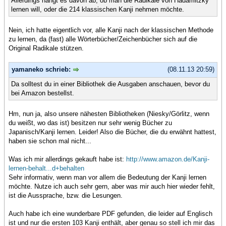
Allerdings hängt es davon ab, ob man die Radikale von Hadamitzky
lernen will, oder die 214 klassischen Kanji nehmen möchte.
Nein, ich hatte eigentlich vor, alle Kanji nach der klassischen Methode
zu lernen, da (fast) alle Wörterbücher/Zeichenbücher sich auf die
Original Radikale stützen.
yamaneko schrieb:
(08.11.13 20:59)
Da solltest du in einer Bibliothek die Ausgaben anschauen, bevor du
bei Amazon bestellst.
Hm, nun ja, also unsere nähesten Bibliotheken (Niesky/Görlitz, wenn
du weißt, wo das ist) besitzen nur sehr wenig Bücher zu
Japanisch/Kanji lernen. Leider! Also die Bücher, die du erwähnt hattest,
haben sie schon mal nicht...
Was ich mir allerdings gekauft habe ist:
http://www.amazon.de/Kanji-
lernen-behalt...d+behalten
Sehr informativ, wenn man vor allem die Bedeutung der Kanji lernen
möchte. Nutze ich auch sehr gern, aber was mir auch hier wieder fehlt,
ist die Aussprache, bzw. die Lesungen.
Auch habe ich eine wunderbare PDF gefunden, die leider auf Englisch
ist und nur die ersten 103 Kanji enthält, aber genau so stell ich mir das