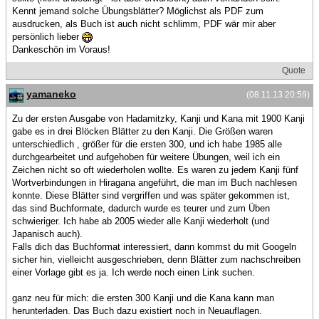
Kennt jemand solche Übungsblätter? Möglichst als PDF zum
ausdrucken, als Buch ist auch nicht schlimm, PDF wär mir aber
persönlich lieber
Dankeschön im Voraus!
Quote
yamaneko
(08.11.13 20:59)
Zu der ersten Ausgabe von Hadamitzky, Kanji und Kana mit 1900 Kanji
gabe es in drei Blöcken Blätter zu den Kanji. Die Größen waren
unterschiedlich , größer für die ersten 300, und ich habe 1985 alle
durchgearbeitet und aufgehoben für weitere Übungen, weil ich ein
Zeichen nicht so oft wiederholen wollte. Es waren zu jedem Kanji fünf
Wortverbindungen in Hiragana angeführt, die man im Buch nachlesen
konnte. Diese Blätter sind vergriffen und was später gekommen ist,
das sind Buchformate, dadurch wurde es teurer und zum Üben
schwieriger. Ich habe ab 2005 wieder alle Kanji wiederholt (und
Japanisch auch).
Falls dich das Buchformat interessiert, dann kommst du mit Googeln
sicher hin, vielleicht ausgeschrieben, denn Blätter zum nachschreiben
einer Vorlage gibt es ja. Ich werde noch einen Link suchen.
ganz neu für mich: die ersten 300 Kanji und die Kana kann man
herunterladen. Das Buch dazu existiert noch in Neuauflagen.