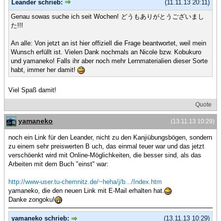
Leander schrieb:
(11.11.13 20:11)
Genau sowas suche ich seit Wochen! どうもありがとうございまし
た!!!
An alle: Von jetzt an ist hier offiziell die Frage beantwortet, weil mein
Wunsch erfüllt ist. Vielen Dank nochmals an Nicole bzw. Kobukuro
und yamaneko! Falls ihr aber noch mehr Lernmaterialien dieser Sorte
habt, immer her damit!
Viel Spaß damit!
Quote
yamaneko
(13.11.13 10:29)
noch ein Link für den Leander, nicht zu den Kanjiübungsbögen, sondern
zu einem sehr preiswerten B uch, das einmal teuer war und das jetzt
verschöenkt wird mit Online-Möglichkeiten, die besser sind, als das
Arbeiten mit dem Buch "einst" war:
http://www-user.tu-chemnitz.de/~heha/j/b.../Index.htm
yamaneko, die den neuen Link mit E-Mail erhalten hat.
Danke zongoku!
yamaneko schrieb:
(13.11.13 10:29)