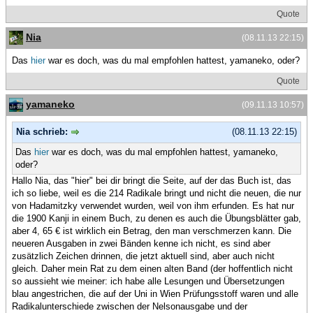
Quote
Nia
(08.11.13 22:15)
Das
hier
war es doch, was du mal empfohlen hattest, yamaneko, oder?
Quote
yamaneko
(09.11.13 10:57)
Nia schrieb:
(08.11.13 22:15)
Das
hier
war es doch, was du mal empfohlen hattest, yamaneko,
oder?
Hallo Nia, das "hier" bei dir bringt die Seite, auf der das Buch ist, das
ich so liebe, weil es die 214 Radikale bringt und nicht die neuen, die nur
von Hadamitzky verwendet wurden, weil von ihm erfunden. Es hat nur
die 1900 Kanji in einem Buch, zu denen es auch die Übungsblätter gab,
aber 4, 65 € ist wirklich ein Betrag, den man verschmerzen kann. Die
neueren Ausgaben in zwei Bänden kenne ich nicht, es sind aber
zusätzlich Zeichen drinnen, die jetzt aktuell sind, aber auch nicht
gleich. Daher mein Rat zu dem einen alten Band (der hoffentlich nicht
so aussieht wie meiner: ich habe alle Lesungen und Übersetzungen
blau angestrichen, die auf der Uni in Wien Prüfungsstoff waren und alle
Radikalunterschiede zwischen der Nelsonausgabe und der