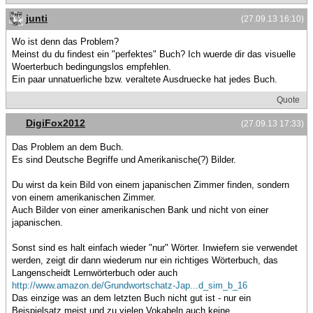
junti
(27.09.13 16:10)
Wo ist denn das Problem?
Meinst du du findest ein "perfektes" Buch? Ich wuerde dir das visuelle
Woerterbuch bedingungslos empfehlen.
Ein paar unnatuerliche bzw. veraltete Ausdruecke hat jedes Buch.
Quote
DigiFox2012
(27.09.13 17:33)
Das Problem an dem Buch.
Es sind Deutsche Begriffe und Amerikanische(?) Bilder.
Du wirst da kein Bild von einem japanischen Zimmer finden, sondern
von einem amerikanischen Zimmer.
Auch Bilder von einer amerikanischen Bank und nicht von einer
japanischen.
Sonst sind es halt einfach wieder "nur" Wörter. Inwiefern sie verwendet
werden, zeigt dir dann wiederum nur ein richtiges Wörterbuch, das
Langenscheidt Lernwörterbuch oder auch
http://www.amazon.de/Grundwortschatz-Jap...d_sim_b_16
Das einzige was an dem letzten Buch nicht gut ist - nur ein
Beispielsatz meist und zu vielen Vokabeln auch keine.