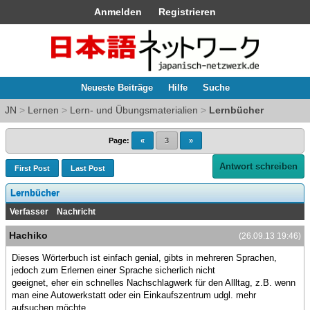
Anmelden
Registrieren
Neueste Beiträge
Hilfe
Suche
JN
>
Lernen
>
Lern- und Übungsmaterialien
>
Lernbücher
Page:
«
3
»
Antwort schreiben
First Post
Last Post
Lernbücher
Verfasser
Nachricht
Hachiko
(26.09.13 19:46)
Dieses Wörterbuch ist einfach genial, gibts in mehreren Sprachen,
jedoch zum Erlernen einer Sprache sicherlich nicht
geeignet, eher ein schnelles Nachschlagwerk für den Allltag, z.B. wenn
man eine Autowerkstatt oder ein Einkaufszentrum udgl. mehr
aufsuchen möchte.