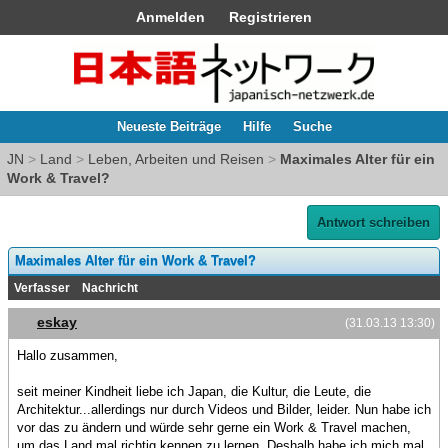
Anmelden
Registrieren
Neueste Beiträge
Hilfe
Suche
JN
>
Land
>
Leben, Arbeiten und Reisen
>
Maximales Alter für ein
Work & Travel?
Antwort schreiben
Maximales Alter für ein Work & Travel?
Verfasser
Nachricht
eskay
(31.03.13 13:30)
Hallo zusammen,
seit meiner Kindheit liebe ich Japan, die Kultur, die Leute, die
Architektur...allerdings nur durch Videos und Bilder, leider. Nun habe ich
vor das zu ändern und würde sehr gerne ein Work & Travel machen,
um das Land mal richtig kennen zu lernen. Deshalb habe ich mich mal