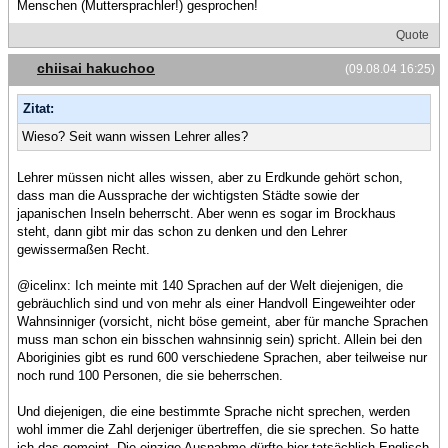
Menschen (Muttersprachler!) gesprochen!
Quote
chiisai hakuchoo
(09.08.04 16:25)
Zitat:
Wieso? Seit wann wissen Lehrer alles?
Lehrer müssen nicht alles wissen, aber zu Erdkunde gehört schon,
dass man die Aussprache der wichtigsten Städte sowie der
japanischen Inseln beherrscht. Aber wenn es sogar im Brockhaus
steht, dann gibt mir das schon zu denken und den Lehrer
gewissermaßen Recht.
@icelinx: Ich meinte mit 140 Sprachen auf der Welt diejenigen, die
gebräuchlich sind und von mehr als einer Handvoll Eingeweihter oder
Wahnsinniger (vorsicht, nicht böse gemeint, aber für manche Sprachen
muss man schon ein bisschen wahnsinnig sein) spricht. Allein bei den
Aboriginies gibt es rund 600 verschiedene Sprachen, aber teilweise nur
noch rund 100 Personen, die sie beherrschen.
Und diejenigen, die eine bestimmte Sprache nicht sprechen, werden
wohl immer die Zahl derjeniger übertreffen, die sie sprechen. So hatte
ich das gemeint. Die einzige Ausnahme dürfte hier tatsächlich Englisch