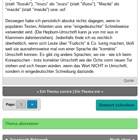
(statt "ßusuki"), "Isuzu" als "isuzu" (statt "ißusu"), "Mazda" als
"mazda" (statt "masda") usw. usf.
Deswegen habe ich persönlich absolut nichts dagegen, wenn in
populären Texten, Atlanten usw. eine "eingedeutschte" Schreibweise
verwendet wird. (Die Hepburn-Umschrift kann ja von mir aus in
Klammern dahinterstehen). Jedenfalls finde ich es reichlich
überheblich, wenn sich Leute über "Fudschi" & Co. lustig machen, bloß
weil sie ausnahmsweise mal von einer Sprache die "korrekte"
Umschrift kennen. Es gibt zig andere Sprachen, wo sie - wie ich beim
Koreanischen - trotz korrekter Umschrift wie der Ochs vorm neuen Tor
stehen und sich freuen würden, wenn das Wort NICHT in Umschrift,
sondern in eingedeutschter Schreibung dastünde.
Quote
«
Ein Thema zurück
|
Ein Thema vor
»
Page:
1
»
Antwort schreiben
Thema abonnieren
Japanisch Netzwerk
Nach oben