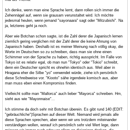
Ich denke, wenn man eine Sprache lernt, dann rollen sich immer die
Zehennägel auf, wenn sie grausam verunstaltet wird. Ich möchte
jedesmal heulen, wenn jemand "sayonaara" sagt oder "Mitzubishi". Na
ja, letzteres geht ja noch.
Aber wie Botchan schon sagte, ist die Zahl derer die Japanisch lernen
ziemlich gering verglichen mit der Zahl derer die keine Ahnung von
Japanisch haben. Deshalb ist es meiner Meinung nach völlig okay, die
Worte im Deutschen so zu schreiben, dass man sie ohne einen
Schimmer von der Sprache zu haben, richtig ausspricht. Im Falle von
Tokyo ist es relativ egal, ob man nun "Tokyo" oder "Tokio" schreibt,
denn ein Deutscher spricht es ohnehin identisch aus. Weil aber in
Hiragana eher die Silbe "yo" verwendet würde, ziehe ich persönlich
diese Schreibweise vor. "Kiooto" sähe irgendwie komisch aus, aber
man muss eben einen Kompromiss finden.
Vielleicht sollte man "Mallorca" auch lieber "Mayorca" schreiben. Hm,
sieht aus wie "Mayonnaise"...
Ich stimme da doch sehr mit Botchan überein. Es gibt rund 140 (EDIT:
"gebräuchliche")Sprachen auf dieser Welt. Niemand wird jemals alle
diese Sprachen sprechen, aber wenn wir uns trotzdem miteinander
verständigen wollen, worauf ich persönlich sehr viel Wert lege, dann