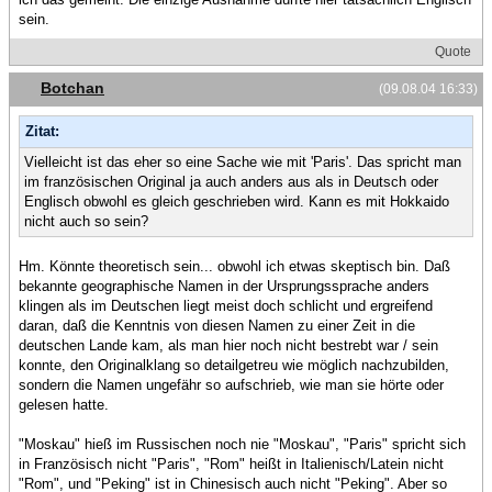
sein.
Quote
Botchan
(09.08.04 16:33)
Zitat:
Vielleicht ist das eher so eine Sache wie mit 'Paris'. Das spricht man
im französischen Original ja auch anders aus als in Deutsch oder
Englisch obwohl es gleich geschrieben wird. Kann es mit Hokkaido
nicht auch so sein?
Hm. Könnte theoretisch sein... obwohl ich etwas skeptisch bin. Daß
bekannte geographische Namen in der Ursprungssprache anders
klingen als im Deutschen liegt meist doch schlicht und ergreifend
daran, daß die Kenntnis von diesen Namen zu einer Zeit in die
deutschen Lande kam, als man hier noch nicht bestrebt war / sein
konnte, den Originalklang so detailgetreu wie möglich nachzubilden,
sondern die Namen ungefähr so aufschrieb, wie man sie hörte oder
gelesen hatte.
"Moskau" hieß im Russischen noch nie "Moskau", "Paris" spricht sich
in Französisch nicht "Paris", "Rom" heißt in Italienisch/Latein nicht
"Rom", und "Peking" ist in Chinesisch auch nicht "Peking". Aber so