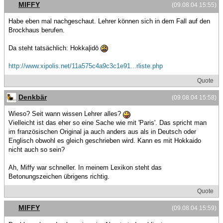
MIFFY
(09.08.04 15:55)
Habe eben mal nachgeschaut. Lehrer können sich in dem Fall auf den
Brockhaus berufen.
Da steht tatsächlich: Hokka|idō
http://www.xipolis.net/11a575c4a9c3c1e91...rliste.php
Quote
Denkbär
(09.08.04 15:58)
Wieso? Seit wann wissen Lehrer alles?
Vielleicht ist das eher so eine Sache wie mit 'Paris'. Das spricht man
im französischen Original ja auch anders aus als in Deutsch oder
Englisch obwohl es gleich geschrieben wird. Kann es mit Hokkaido
nicht auch so sein?
Ah, Miffy war schneller. In meinem Lexikon steht das
Betonungszeichen übrigens richtig.
Quote
MIFFY
(09.08.04 15:59)