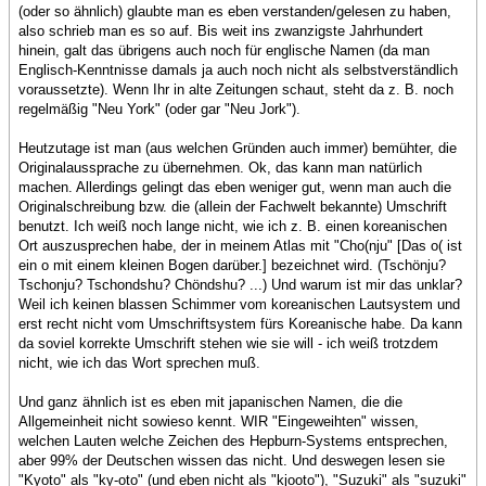
(oder so ähnlich) glaubte man es eben verstanden/gelesen zu haben,
also schrieb man es so auf. Bis weit ins zwanzigste Jahrhundert
hinein, galt das übrigens auch noch für englische Namen (da man
Englisch-Kenntnisse damals ja auch noch nicht als selbstverständlich
voraussetzte). Wenn Ihr in alte Zeitungen schaut, steht da z. B. noch
regelmäßig "Neu York" (oder gar "Neu Jork").
Heutzutage ist man (aus welchen Gründen auch immer) bemühter, die
Originalaussprache zu übernehmen. Ok, das kann man natürlich
machen. Allerdings gelingt das eben weniger gut, wenn man auch die
Originalschreibung bzw. die (allein der Fachwelt bekannte) Umschrift
benutzt. Ich weiß noch lange nicht, wie ich z. B. einen koreanischen
Ort auszusprechen habe, der in meinem Atlas mit "Cho(nju" [Das o( ist
ein o mit einem kleinen Bogen darüber.] bezeichnet wird. (Tschönju?
Tschonju? Tschondshu? Chöndshu? ...) Und warum ist mir das unklar?
Weil ich keinen blassen Schimmer vom koreanischen Lautsystem und
erst recht nicht vom Umschriftsystem fürs Koreanische habe. Da kann
da soviel korrekte Umschrift stehen wie sie will - ich weiß trotzdem
nicht, wie ich das Wort sprechen muß.
Und ganz ähnlich ist es eben mit japanischen Namen, die die
Allgemeinheit nicht sowieso kennt. WIR "Eingeweihten" wissen,
welchen Lauten welche Zeichen des Hepburn-Systems entsprechen,
aber 99% der Deutschen wissen das nicht. Und deswegen lesen sie
"Kyoto" als "ky-oto" (und eben nicht als "kjooto"), "Suzuki" als "suzuki"