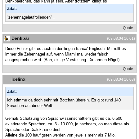
Denkbaerchen, das kann ja sein. Aber trotzdem klingt es
Zitat:
"zehennägelaufrollenden" .
Quote
Denkbär
(09.08.04 16:01)
Diese Fehler gibt es auch in der 'lingua franca' Englisch. Mir rollt es
immer die Zehennägel auf, wenn Miami mal wieder falsch
ausgesprochen wird. (Bah, eklige Vorstellung. Die armen Nägel).
Quote
icelinx
(09.08.04 16:08)
Zitat:
Ich stimme da doch sehr mit Botchan überein. Es gibt rund 140
Sprachen auf dieser Welt.
Gemäß Schätzung von Sprachwissenschaftlern gibt es ca. 6.500
existierende Sprachen, ca. 3 - 10.000, je nachdem, ob man diese als
Sprache oder Dialekt einordnet.
Alleine die 100 häufigsten werden von jeweils mehr als 7 Mio.