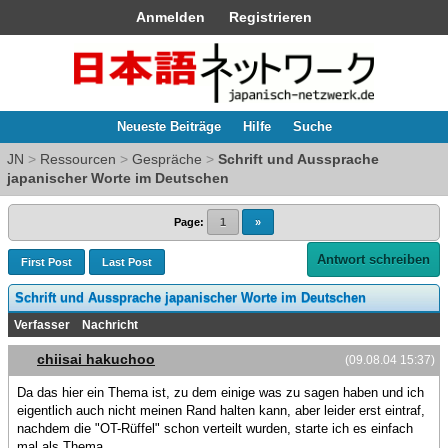
Anmelden
Registrieren
Neueste Beiträge
Hilfe
Suche
JN
>
Ressourcen
>
Gespräche
>
Schrift und Aussprache
japanischer Worte im Deutschen
Page:
1
»
Antwort schreiben
First Post
Last Post
Schrift und Aussprache japanischer Worte im Deutschen
Verfasser
Nachricht
chiisai hakuchoo
(09.08.04 15:37)
Da das hier ein Thema ist, zu dem einige was zu sagen haben und ich
eigentlich auch nicht meinen Rand halten kann, aber leider erst eintraf,
nachdem die "OT-Rüffel" schon verteilt wurden, starte ich es einfach
mal als Thema.