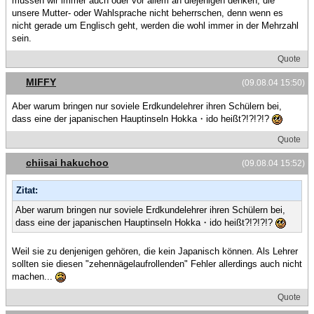
müssen wir immer auch oder vor allem an diejenigen denken, die
unsere Mutter- oder Wahlsprache nicht beherrschen, denn wenn es
nicht gerade um Englisch geht, werden die wohl immer in der Mehrzahl
sein.
Quote
MIFFY
(09.08.04 15:50)
Aber warum bringen nur soviele Erdkundelehrer ihren Schülern bei,
dass eine der japanischen Hauptinseln Hokka・ido heißt?!?!?!?
Quote
chiisai hakuchoo
(09.08.04 15:52)
Zitat:
Aber warum bringen nur soviele Erdkundelehrer ihren Schülern bei,
dass eine der japanischen Hauptinseln Hokka・ido heißt?!?!?!?
Weil sie zu denjenigen gehören, die kein Japanisch können. Als Lehrer
sollten sie diesen "zehennägelaufrollenden" Fehler allerdings auch nicht
machen...
Quote