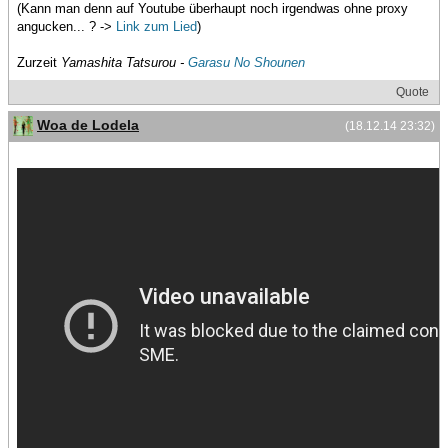
(Kann man denn auf Youtube überhaupt noch irgendwas ohne proxy
angucken... ? ->
Link zum Lied
)
Zurzeit
Yamashita Tatsurou -
Garasu No Shounen
Quote
Woa de Lodela
(18.12.14 23:32)