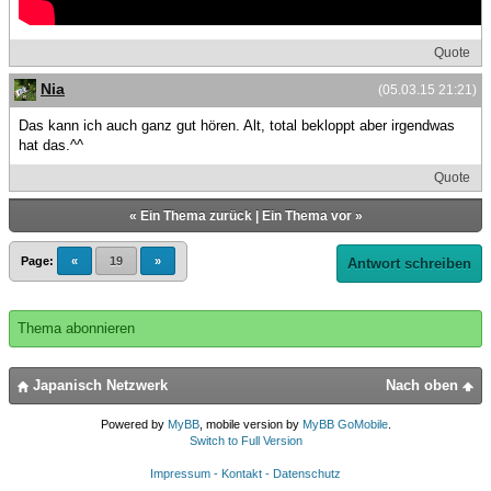
Quote
Nia
(05.03.15 21:21)
Das kann ich auch ganz gut hören. Alt, total bekloppt aber irgendwas
hat das.^^
Quote
«
Ein Thema zurück
|
Ein Thema vor
»
Page:
«
19
»
Antwort schreiben
Thema abonnieren
Japanisch Netzwerk
Nach oben
Powered by
MyBB
, mobile version by
MyBB GoMobile
.
Switch to Full Version
Impressum - Kontakt - Datenschutz