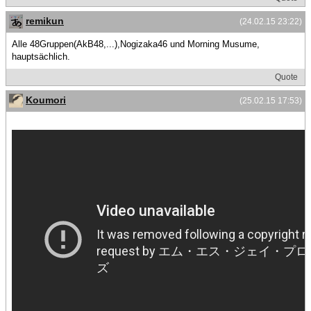
remikun
(24.02.15 23:22)
Alle 48Gruppen(AkB48,...),Nogizaka46 und Morning Musume,
hauptsächlich.
Quote
Koumori
(25.02.15 17:53)