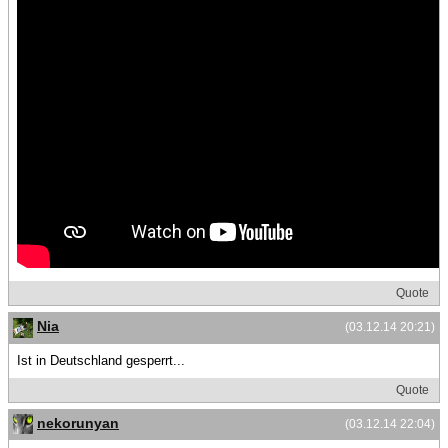
Quote
Nia
(03.12.14 20:21)
Ist in Deutschland gesperrt...
Quote
nekorunyan
(03.12.14 22:04)