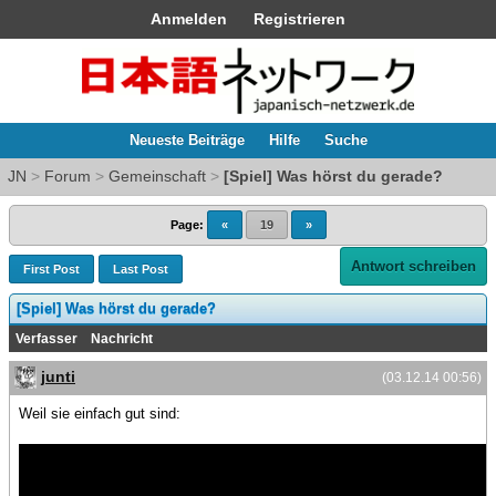
Anmelden
Registrieren
Neueste Beiträge
Hilfe
Suche
JN
>
Forum
>
Gemeinschaft
>
[Spiel] Was hörst du gerade?
Page:
«
19
»
Antwort schreiben
First Post
Last Post
[Spiel] Was hörst du gerade?
Verfasser
Nachricht
junti
(03.12.14 00:56)
Weil sie einfach gut sind: