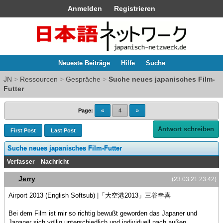
Anmelden
Registrieren
Neueste Beiträge
Hilfe
Suche
JN
>
Ressourcen
>
Gespräche
>
Suche neues japanisches Film-
Futter
Page:
«
4
»
Antwort schreiben
First Post
Last Post
Suche neues japanisches Film-Futter
Verfasser
Nachricht
Jerry
(23.03.21 23:42)
Airport 2013 (English Softsub) |「大空港2013」三谷幸喜
Bei dem Film ist mir so richtig bewußt geworden das Japaner und
Japaner sich völlig unterschiedlich und individuell nach außen