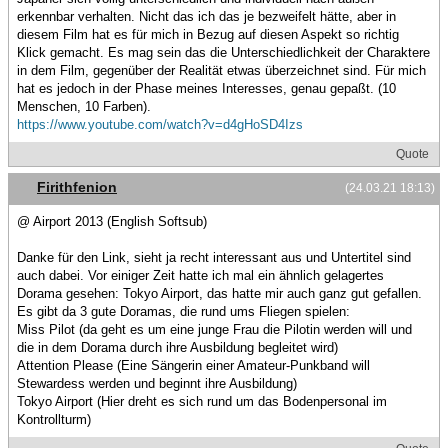
erkennbar verhalten. Nicht das ich das je bezweifelt hätte, aber in
diesem Film hat es für mich in Bezug auf diesen Aspekt so richtig
Klick gemacht. Es mag sein das die Unterschiedlichkeit der Charaktere
in dem Film, gegenüber der Realität etwas überzeichnet sind. Für mich
hat es jedoch in der Phase meines Interesses, genau gepaßt. (10
Menschen, 10 Farben).
https://www.youtube.com/watch?v=d4gHoSD4Izs
Quote
Firithfenion
(24.03.21 18:13)
@ Airport 2013 (English Softsub)
Danke für den Link, sieht ja recht interessant aus und Untertitel sind
auch dabei. Vor einiger Zeit hatte ich mal ein ähnlich gelagertes
Dorama gesehen: Tokyo Airport, das hatte mir auch ganz gut gefallen.
Es gibt da 3 gute Doramas, die rund ums Fliegen spielen:
Miss Pilot (da geht es um eine junge Frau die Pilotin werden will und
die in dem Dorama durch ihre Ausbildung begleitet wird)
Attention Please (Eine Sängerin einer Amateur-Punkband will
Stewardess werden und beginnt ihre Ausbildung)
Tokyo Airport (Hier dreht es sich rund um das Bodenpersonal im
Kontrollturm)