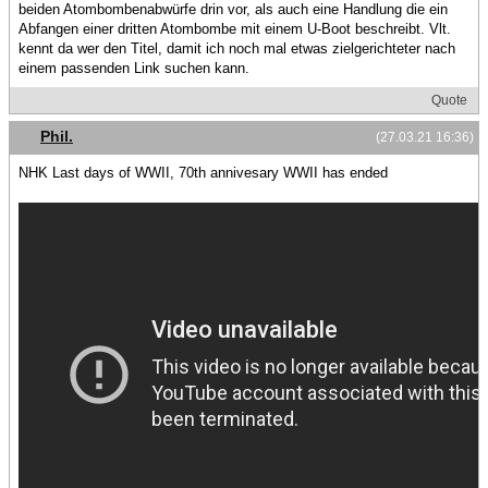
beiden Atombombenabwürfe drin vor, als auch eine Handlung die ein
Abfangen einer dritten Atombombe mit einem U-Boot beschreibt. Vlt.
kennt da wer den Titel, damit ich noch mal etwas zielgerichteter nach
einem passenden Link suchen kann.
Quote
Phil.
(27.03.21 16:36)
NHK Last days of WWII, 70th annivesary WWII has ended