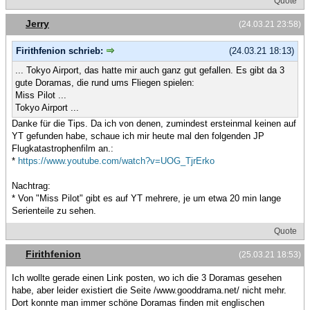
Quote
Jerry
(24.03.21 23:58)
Firithfenion schrieb:
(24.03.21 18:13)
... Tokyo Airport, das hatte mir auch ganz gut gefallen. Es gibt da 3
gute Doramas, die rund ums Fliegen spielen:
Miss Pilot ...
Tokyo Airport ...
Danke für die Tips. Da ich von denen, zumindest ersteinmal keinen auf
YT gefunden habe, schaue ich mir heute mal den folgenden JP
Flugkatastrophenfilm an.:
*
https://www.youtube.com/watch?v=UOG_TjrErko
Nachtrag:
* Von "Miss Pilot" gibt es auf YT mehrere, je um etwa 20 min lange
Serienteile zu sehen.
Quote
Firithfenion
(25.03.21 18:53)
Ich wollte gerade einen Link posten, wo ich die 3 Doramas gesehen
habe, aber leider existiert die Seite /www.gooddrama.net/ nicht mehr.
Dort konnte man immer schöne Doramas finden mit englischen