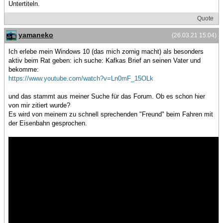
Untertiteln.
Quote
yamaneko
(26.03.21 15:04)
Ich erlebe mein Windows 10 (das mich zornig macht) als besonders
aktiv beim Rat geben: ich suche: Kafkas Brief an seinen Vater und
bekomme:
https://www.youtube.com/watch?v=Ln0mF_15OLk
und das stammt aus meiner Suche für das Forum. Ob es schon hier
von mir zitiert wurde?
Es wird von meinem zu schnell sprechenden "Freund" beim Fahren mit
der Eisenbahn gesprochen.