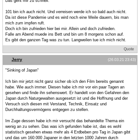
Das geht mir zu schnell.
101 bin ich auch nicht. Und verreisen werde ich so bald auch nicht.
Da ist diese Pandemie und es wird noch eine Weile dauern, bis man
mich zum impfen ruft.
Doch ich bin zufrieden hier bei mir. Allein und doch zufrieden.
Falle am Abend muede ins Bett und bin um 8 morgens schon auf.
Es gibt den ganzen Tag was zu tun. Langweilen tue ich mich nicht.
Quote
Jerry
(26.03.21 23:43)
"Sinking of Japan"
Ich bin mir jetzt nicht ganz sicher ob ich den Film bereits genannt
habe. Wie auch immer. Diesen habe ich mir vor ein paar Tagen an
gesehen und finde ihn sehenswert. Er handelt von den Gefahren den
Japan durch Naturgewalten ausgesetzt ist und die Hoffnung und der
Versuch sich diesen mit Verstand, Technik, Einsatz und
Durchhaltungsvermögens entgegen zu stellen.
Im Zuge dessen habe ich mir versucht das behandelte Thema ein
wenig an zu sehen. Das was ich gefunden habe ist, das es wohl
statistisch gesehen etwas mehr als 4 Erdbeben pro Tag in Japan gibt
und das um 160.000 Japaner in den letzten 1000 Jahren durch