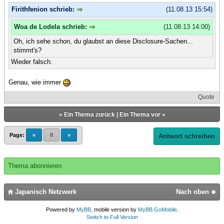
Firithfenion schrieb:
(11.08.13 15:54)
Woa de Lodela schrieb:
(11.08.13 14:00)
Oh, ich sehe schon, du glaubst an diese Disclosure-Sachen...
stimmt's?
Wieder falsch.
Genau, wie immer
Quote
«
Ein Thema zurück
|
Ein Thema vor
»
Page:
«
8
»
Antwort schreiben
Thema abonnieren
Japanisch Netzwerk
Nach oben
Powered by
MyBB
, mobile version by
MyBB GoMobile
.
Switch to Full Version