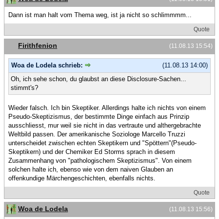
Dann ist man halt vom Thema weg, ist ja nicht so schlimmmm...
Quote
Firithfenion
(11.08.13 15:54)
Woa de Lodela schrieb:
(11.08.13 14:00)
Oh, ich sehe schon, du glaubst an diese Disclosure-Sachen...
stimmt's?
Wieder falsch. Ich bin Skeptiker. Allerdings halte ich nichts von einem
Pseudo-Skeptizismus, der bestimmte Dinge einfach aus Prinzip
ausschliesst, mur weil sie nicht in das vertraute und althergebrachte
Weltbild passen. Der amerikanische Soziologe Marcello Truzzi
unterscheidet zwischen echten Skeptikern und "Spöttern"(Pseudo-
Skeptikern) und der Chemiker Ed Storms sprach in diesem
Zusammenhang von "pathologischem Skeptizismus". Von einem
solchen halte ich, ebenso wie von dem naiven Glauben an
offenkundige Märchengeschichten, ebenfalls nichts.
Quote
Woa de Lodela
(11.08.13 15:56)