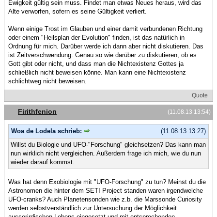
Ewigkeit gültig sein muss. Findet man etwas Neues heraus, wird das
Alte verworfen, sofern es seine Gültigkeit verliert.
Wenn einige Trost im Glauben und einer damit verbundenen Richtung
oder einem "Heilsplan der Evolution" finden, ist das natürlich in
Ordnung für mich. Darüber werde ich dann aber nicht diskutieren. Das
ist Zeitverschwendung. Genau so wie darüber zu diskutieren, ob es
Gott gibt oder nicht, und dass man die Nichtexistenz Gottes ja
schließlich nicht beweisen könne. Man kann eine Nichtexistenz
schlichtweg nicht beweisen.
Quote
Firithfenion
(11.08.13 13:54)
Woa de Lodela schrieb:
(11.08.13 13:27)
Willst du Biologie und UFO-"Forschung" gleichsetzen? Das kann man
nun wirklich nicht vergleichen. Außerdem frage ich mich, wie du nun
wieder darauf kommst.
Was hat denn Exobiologie mit "UFO-Forschung" zu tun? Meinst du die
Astronomen die hinter dem SETI Project standen waren irgendwelche
UFO-cranks? Auch Planetensonden wie z.b. die Marssonde Curiosity
werden selbstverständlich zur Untersuchung der Möglichkeit
ausserirdischen Lebens eingesetzt und mit entsprechenden