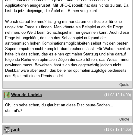
Applikationen ausgerüstet. Mit UFO-Esoterik hat das nichts zu tun. Da
bist du jetzt diejenige, die Äpfel mit Birnen vergleicht.
Wie ich darauf komme? Es ging mir nur darum ein Beispiel für eine
ungeklärte Frage zu finden. Man könnte als Beispiel auch die Frage
nehmen, ob Weiß beim Schachspiel immer gewinnen kann. Auch diese
Frage ist ungeklärt, da sich das Schachspiel aufgrund der
astronomisch hohen Kombinationsmöglichkeiten selbst mit den besten
Supercomputern nicht komplett durchrechnen lässt. Für Wahrscheinlich
halte ich das schon, das es einen optimalen Startzug und eine darauf
folgende Reihe von optimalen Zügen die dazu führen, das Weiss immer
gewinnen muss. Beweisen lässt sich das gegenwärtig jedoch nicht.
Denkbar wäre aber auch, das bei einer optimalen Zugfolge beiderseits
das Spiel mit einem Remis endet.
Quote
Woa de Lodela
(11.08.13 14:00)
Oh, ich sehe schon, du glaubst an diese Disclosure-Sachen...
stimmt's?
Quote
junti
(11.08.13 14:05)