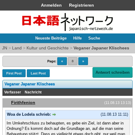
Anmelden
Registrieren
Neueste Beiträge
Hilfe
Suche
JN
>
Land
>
Kultur und Geschichte
>
Veganer Japaner Klischees
Page:
«
8
»
Antwort schreiben
First Post
Last Post
Veganer Japaner Klischees
Verfasser
Nachricht
Firithfenion
(11.08.13 13:13)
Woa de Lodela schrieb:
(11.08.13 11:11)
Im Umkehrschluss zu behaupten, es gebe ein Ziel, ist dann aber in
Ordnung? Es kommt doch auf die Grundlage an, auf die man seine
Behauptung stützt. Dass es vielleicht etwas doch gibt, nur weil man