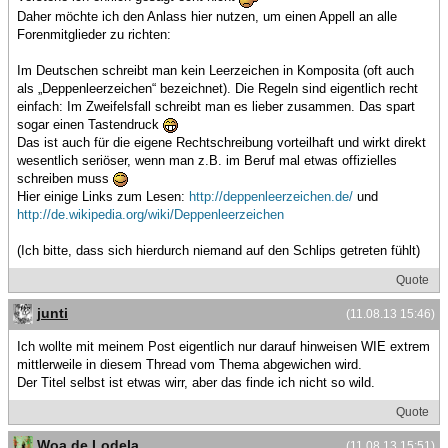
Daher möchte ich den Anlass hier nutzen, um einen Appell an alle
Forenmitglieder zu richten:
Im Deutschen schreibt man kein Leerzeichen in Komposita (oft auch
als „Deppenleerzeichen“ bezeichnet). Die Regeln sind eigentlich recht
einfach: Im Zweifelsfall schreibt man es lieber zusammen. Das spart
sogar einen Tastendruck
Das ist auch für die eigene Rechtschreibung vorteilhaft und wirkt direkt
wesentlich seriöser, wenn man z.B. im Beruf mal etwas offizielles
schreiben muss
Hier einige Links zum Lesen:
http://deppenleerzeichen.de/
und
http://de.wikipedia.org/wiki/Deppenleerzeichen
(Ich bitte, dass sich hierdurch niemand auf den Schlips getreten fühlt)
Quote
junti
(11.08.13 15:46)
Ich wollte mit meinem Post eigentlich nur darauf hinweisen WIE extrem
mittlerweile in diesem Thread vom Thema abgewichen wird.
Der Titel selbst ist etwas wirr, aber das finde ich nicht so wild.
Quote
Woa de Lodela
(11.08.13 15:51)