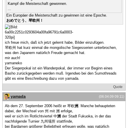
Kampf die Meisterschaft gewonnen.
...
Ein Europäer die Meisterschaft zu gewinnen ist eine Epoche.
おめでとう、琴欧州！
ich freue mich, daß ich jetzt gelernt habe, Bilder einzufügen.
琴欧州 hat kurz einmal die mongolische Siegesserien unterbrochen,
was den Japanern natürlich Freude gemacht hat.
mir auch!
yamaneko
Der Siegerpokal ist ein Wanderpokal, der immer vor Beginn eines
Basho zurückgegeben werden muß. Irgendwo bei den Sumothreads
gibt es eine Beschreibung dazu von yamada.
Quote
yamada
(06.04.09 09:11)
Ab dem 27. September 2006 heißt er 琴欧
洲
. Manche behaupteten
dabei, der Wechsel von 州 mit 洲 erfolge,
weil er sich im Rotlichtviertel 中
洲
der Stadt Fukuoka, in der das
nachfolgende Turnier 九州場所 stattfinde,
bei Bardamen größerer Beliebtheit erfreuen wolle, was natürlich