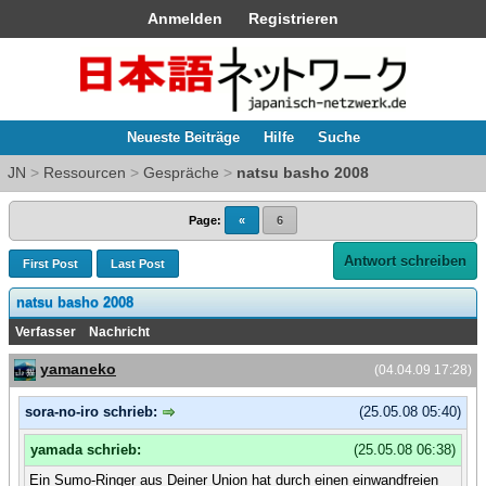
Anmelden
Registrieren
Neueste Beiträge
Hilfe
Suche
JN
>
Ressourcen
>
Gespräche
>
natsu basho 2008
Page:
«
6
Antwort schreiben
First Post
Last Post
natsu basho 2008
Verfasser
Nachricht
yamaneko
(04.04.09 17:28)
sora-no-iro schrieb:
(25.05.08 05:40)
yamada schrieb:
(25.05.08 06:38)
Ein Sumo-Ringer aus Deiner Union hat durch einen einwandfreien