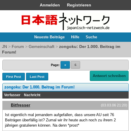
Anmelden
Registrieren
Neueste Beiträge
Hilfe
Suche
JN
>
Forum
>
Gemeinschaft
>
zongoku: Der 1.000. Beitrag im
Forum!
Page:
«
6
Antwort schreiben
First Post
Last Post
zongoku: Der 1.000. Beitrag im Forum!
Verfasser
Nachricht
Bitfresser
(03.03.06 21:20)
Ist eigentlich mal jemandem aufgefallen, dass unsere AU seit 76
Beiträgen überfällig ist? Zumal wir ihr heute auch noch zu ihrem 2
jährigen gratulieren können. Na denn *prost*