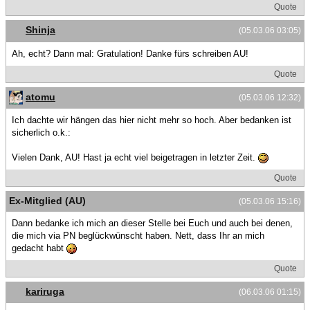
Quote
Shinja
(05.03.06 03:05)
Ah, echt? Dann mal: Gratulation! Danke fürs schreiben AU!
Quote
atomu
(05.03.06 12:32)
Ich dachte wir hängen das hier nicht mehr so hoch. Aber bedanken ist
sicherlich o.k.:
Vielen Dank, AU! Hast ja echt viel beigetragen in letzter Zeit.
Quote
Ex-Mitglied (AU)
(05.03.06 15:16)
Dann bedanke ich mich an dieser Stelle bei Euch und auch bei denen,
die mich via PN beglückwünscht haben. Nett, dass Ihr an mich
gedacht habt
Quote
kariruga
(06.03.06 01:15)