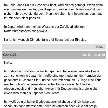
Im Falle, dass Du ein Geschenk hast, wird dieses geröngt. Wenn dann
was drinnen sein sollte, was illegal ist, werden die Herren am Zoll wohl
nicht mehr so vorsichtig sein. Kann ich aber nicht beurteilen, denn das
ist mir noch nicht passiert.
In Japan wird man meines Wissens per Zufallsprinzip zum
Kofferdurchstöbern ausgewählt.
Na ja, ich wünsch Dir jedenfalls viel Spass bei der Einreise.
Quote
Gast123
(04.09.10 00:09)
Hallo,
Ich fahre nächste Woche nach Japan und habe eine generelle Frage
zum schenken in Japan, ich treffe eine mehr oder minder fremden der
geschätzt 40 Jahre alt ist und bei dem/mit dem ich 17 Tage eine Tour
mache. Ich würde gerne etwas schenke was mein Dankbarkeit
wiederspiegelt und möglichst typisch für Deutschland ist, vielleicht
etwas was man als Japaner nicht kennt.
Ich weiß es gibt keine Eierlegendewollmilchsau und ich habe auch
schon ein paar interessante Ideen bekommen aber vielleicht hat ja