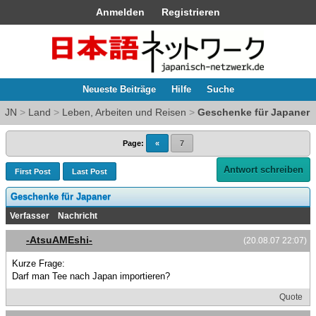
Anmelden
Registrieren
Neueste Beiträge
Hilfe
Suche
JN
>
Land
>
Leben, Arbeiten und Reisen
>
Geschenke für Japaner
Page:
«
7
Antwort schreiben
First Post
Last Post
Geschenke für Japaner
Verfasser
Nachricht
-AtsuAMEshi-
(20.08.07 22:07)
Kurze Frage:
Darf man Tee nach Japan importieren?
Quote