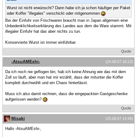
Wurst ist nicht erwünscht? Dann habe ich ja schon häufiger per Paket
oder Koffer "illegales" verschickt oder mitgenommen
Bei der Einfuhr von Frischwaren braucht man in Japan allgemein eine
Unbedenklichkeitserklärung des Landes aus dem die Ware stammt. Mit
illegaler Einfuhr hat das aber nichts zu tun.
Konservierte Wurst ist immer einführbar.
Quote
-AtsuAMEshi-
(24.08.07 16:23)
Da ich noch nie geflogen bin, hab ich keine Ahnung wie das mit dem
Zoll so läuft, aber man hat mir erzählt, dass der mitunter die Koffer
komplett durchwühlt und ein Chaos hinterlässt.
Muss ich also damit rechnen, dass die eingepackten Gastgeschenke
aufgerissen werden?
Quote
Misaki
(25.08.07 14:49)
Hallo -AtsuAMEshi-,