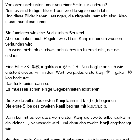
Von oben nach unten, oder von einer Seite zur anderen?
Nein es sind fertige Bilder. Eben wie Heisig sie euch lehrt.
Und diese Bilder haben Lesungen, die nirgends vermerkt sind. Also
muss man diese lernen.
Sie fungieren wie eine Buchstaben-Setzerei.
Aber sie haben auch Regeln, wie zB ein Kanji mit einem zweiten
verbunden wird.
Ich weiss nicht ob es etwas aehnliches im Internet gibt, der das
erklaert.
Eine Hilfe zB. 学校 = gakkoo = がっこう. Nun fragt man sich wie
entsteht dieses っ in dem Wort, wo ja das erste Kanji 学 = gaku 校
koo bedeutet.
Das funktioniert dann so.
Es muessen schon einige Gegebenheiten existieren.
Die zweite Silbe des ersten Kanji kann mit k,s,t,c,h beginnen.
Die erste Silbe des zweiten Kanji beginnt mit k,s,t,h,p,b,
Dann kommt es vor dass vom ersten Kanji die zweite Silbe radikal in
ein kleines っ verwandelt wird. und dann das zweite Kanji angehaengt
wird.
Hat das zweite Kanji mit einem Buchstaben wie h begonnen, so wird