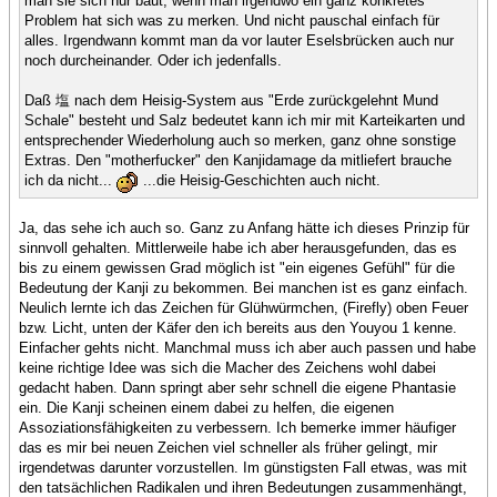
man sie sich nur baut, wenn man irgendwo ein ganz konkretes
Problem hat sich was zu merken. Und nicht pauschal einfach für
alles. Irgendwann kommt man da vor lauter Eselsbrücken auch nur
noch durcheinander. Oder ich jedenfalls.
Daß 塩 nach dem Heisig-System aus "Erde zurückgelehnt Mund
Schale" besteht und Salz bedeutet kann ich mir mit Karteikarten und
entsprechender Wiederholung auch so merken, ganz ohne sonstige
Extras. Den "motherfucker" den Kanjidamage da mitliefert brauche
ich da nicht...
...die Heisig-Geschichten auch nicht.
Ja, das sehe ich auch so. Ganz zu Anfang hätte ich dieses Prinzip für
sinnvoll gehalten. Mittlerweile habe ich aber herausgefunden, das es
bis zu einem gewissen Grad möglich ist "ein eigenes Gefühl" für die
Bedeutung der Kanji zu bekommen. Bei manchen ist es ganz einfach.
Neulich lernte ich das Zeichen für Glühwürmchen, (Firefly) oben Feuer
bzw. Licht, unten der Käfer den ich bereits aus den Youyou 1 kenne.
Einfacher gehts nicht. Manchmal muss ich aber auch passen und habe
keine richtige Idee was sich die Macher des Zeichens wohl dabei
gedacht haben. Dann springt aber sehr schnell die eigene Phantasie
ein. Die Kanji scheinen einem dabei zu helfen, die eigenen
Assoziationsfähigkeiten zu verbessern. Ich bemerke immer häufiger
das es mir bei neuen Zeichen viel schneller als früher gelingt, mir
irgendetwas darunter vorzustellen. Im günstigsten Fall etwas, was mit
den tatsächlichen Radikalen und ihren Bedeutungen zusammenhängt,