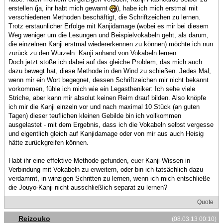
erstellen (ja, ihr habt mich gewarnt
), habe ich mich erstmal mit
verschiedenen Methoden beschäftigt, die Schriftzeichen zu lernen.
Trotz erstaunlicher Erfolge mit Kanjidamage (wobei es mir bei diesem
Weg weniger um die Lesungen und Beispielvokabeln geht, als darum,
die einzelnen Kanji erstmal wiedererkennen zu können) möchte ich nun
zurück zu den Wurzeln: Kanji anhand von Vokabeln lernen.
Doch jetzt stoße ich dabei auf das gleiche Problem, das mich auch
dazu bewegt hat, diese Methode in den Wind zu schießen. Jedes Mal,
wenn mir ein Wort begegnet, dessen Schriftzeichen mir nicht bekannt
vorkommen, fühle ich mich wie ein Legastheniker: Ich sehe viele
Striche, aber kann mir absolut keinen Reim drauf bilden. Also knöpfe
ich mir die Kanji einzeln vor und nach maximal 10 Stück (an guten
Tagen) dieser teuflichen kleinen Gebilde bin ich vollkommen
ausgelastet - mit dem Ergebnis, dass ich die Vokabeln selbst vergesse
und eigentlich gleich auf Kanjidamage oder von mir aus auch Heisig
hätte zurückgreifen können.
Habt ihr eine effektive Methode gefunden, euer Kanji-Wissen in
Verbindung mit Vokabeln zu erweitern, oder bin ich tatsächlich dazu
verdammt, in winzigen Schritten zu lernen, wenn ich mich entschließe
die Jouyo-Kanji nicht ausschließlich separat zu lernen?
Quote
Reizouko
(08.03.13 00:10)