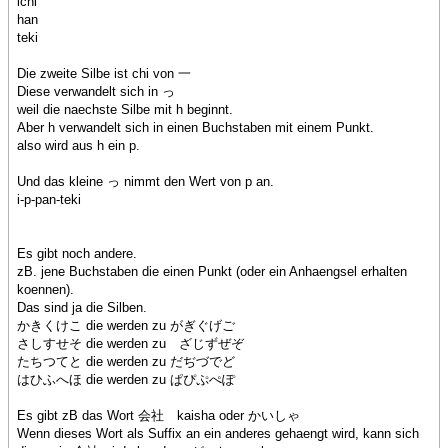
ichi
han
teki
Die zweite Silbe ist chi von 一
Diese verwandelt sich in っ
weil die naechste Silbe mit h beginnt.
Aber h verwandelt sich in einen Buchstaben mit einem Punkt.
also wird aus h ein p.
Und das kleine っ nimmt den Wert von p an.
i-p-pan-teki
Es gibt noch andere.
zB. jene Buchstaben die einen Punkt (oder ein Anhaengsel erhalten
koennen).
Das sind ja die Silben.
かきくけこ die werden zu がぎぐげご
さしすせそ die werden zu ざじずぜぞ
たちつてと die werden zu だぢづでど
はひふへほ die werden zu ぱぴぷぺぽ
Es gibt zB das Wort 会社 kaisha oder かいしゃ
Wenn dieses Wort als Suffix an ein anderes gehaengt wird, kann sich