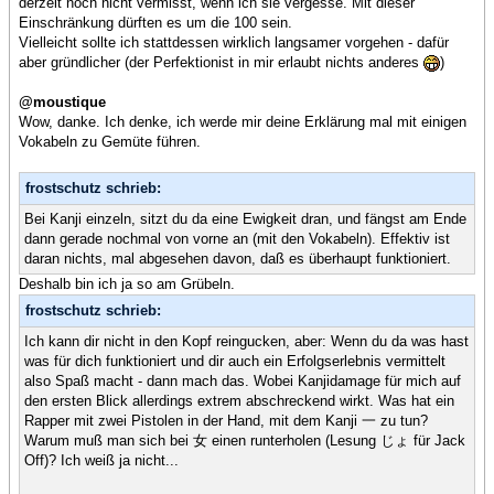
derzeit noch nicht vermisst, wenn ich sie vergesse. Mit dieser
Einschränkung dürften es um die 100 sein.
Vielleicht sollte ich stattdessen wirklich langsamer vorgehen - dafür
aber gründlicher (der Perfektionist in mir erlaubt nichts anderes
)
@moustique
Wow, danke. Ich denke, ich werde mir deine Erklärung mal mit einigen
Vokabeln zu Gemüte führen.
frostschutz schrieb:
Bei Kanji einzeln, sitzt du da eine Ewigkeit dran, und fängst am Ende
dann gerade nochmal von vorne an (mit den Vokabeln). Effektiv ist
daran nichts, mal abgesehen davon, daß es überhaupt funktioniert.
Deshalb bin ich ja so am Grübeln.
frostschutz schrieb:
Ich kann dir nicht in den Kopf reingucken, aber: Wenn du da was hast
was für dich funktioniert und dir auch ein Erfolgserlebnis vermittelt
also Spaß macht - dann mach das. Wobei Kanjidamage für mich auf
den ersten Blick allerdings extrem abschreckend wirkt. Was hat ein
Rapper mit zwei Pistolen in der Hand, mit dem Kanji 一 zu tun?
Warum muß man sich bei 女 einen runterholen (Lesung じょ für Jack
Off)? Ich weiß ja nicht...