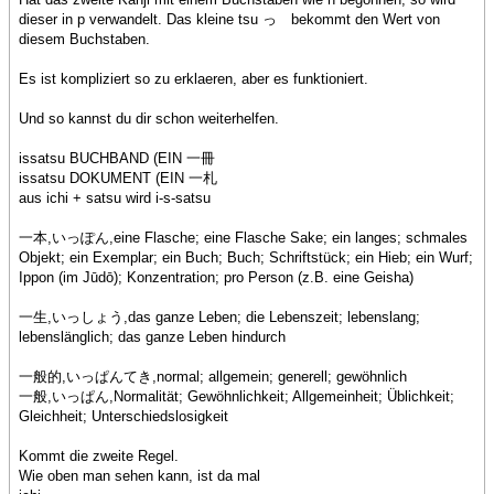
dieser in p verwandelt. Das kleine tsu っ bekommt den Wert von
diesem Buchstaben.
Es ist kompliziert so zu erklaeren, aber es funktioniert.
Und so kannst du dir schon weiterhelfen.
issatsu BUCHBAND (EIN 一冊
issatsu DOKUMENT (EIN 一札
aus ichi + satsu wird i-s-satsu
一本,いっぽん,eine Flasche; eine Flasche Sake; ein langes; schmales
Objekt; ein Exemplar; ein Buch; Buch; Schriftstück; ein Hieb; ein Wurf;
Ippon (im Jūdō); Konzentration; pro Person (z.B. eine Geisha)
一生,いっしょう,das ganze Leben; die Lebenszeit; lebenslang;
lebenslänglich; das ganze Leben hindurch
一般的,いっぱんてき,normal; allgemein; generell; gewöhnlich
一般,いっぱん,Normalität; Gewöhnlichkeit; Allgemeinheit; Üblichkeit;
Gleichheit; Unterschiedslosigkeit
Kommt die zweite Regel.
Wie oben man sehen kann, ist da mal