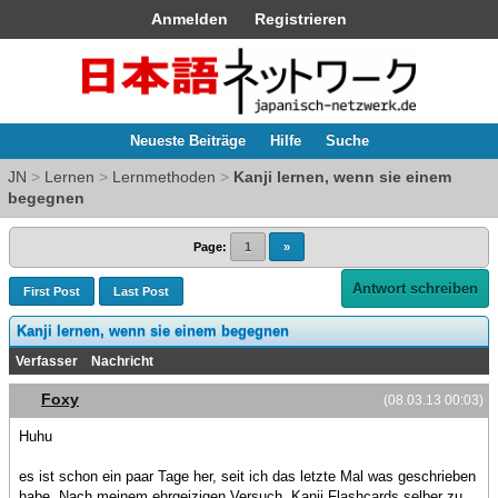
Anmelden
Registrieren
Neueste Beiträge
Hilfe
Suche
JN
>
Lernen
>
Lernmethoden
>
Kanji lernen, wenn sie einem
begegnen
Page:
1
»
Antwort schreiben
First Post
Last Post
Kanji lernen, wenn sie einem begegnen
Verfasser
Nachricht
Foxy
(08.03.13 00:03)
Huhu
es ist schon ein paar Tage her, seit ich das letzte Mal was geschrieben
habe. Nach meinem ehrgeizigen Versuch, Kanji Flashcards selber zu