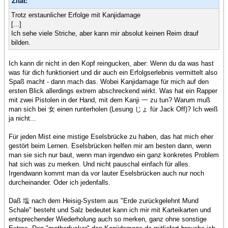
Zitat:
Trotz erstaunlicher Erfolge mit Kanjidamage
[...]
Ich sehe viele Striche, aber kann mir absolut keinen Reim drauf
bilden.
Ich kann dir nicht in den Kopf reingucken, aber: Wenn du da was hast
was für dich funktioniert und dir auch ein Erfolgserlebnis vermittelt also
Spaß macht - dann mach das. Wobei Kanjidamage für mich auf den
ersten Blick allerdings extrem abschreckend wirkt. Was hat ein Rapper
mit zwei Pistolen in der Hand, mit dem Kanji 一 zu tun? Warum muß
man sich bei 女 einen runterholen (Lesung じょ für Jack Off)? Ich weiß
ja nicht...
Für jeden Mist eine mistige Eselsbrücke zu haben, das hat mich eher
gestört beim Lernen. Eselsbrücken helfen mir am besten dann, wenn
man sie sich nur baut, wenn man irgendwo ein ganz konkretes Problem
hat sich was zu merken. Und nicht pauschal einfach für alles.
Irgendwann kommt man da vor lauter Eselsbrücken auch nur noch
durcheinander. Oder ich jedenfalls.
Daß 塩 nach dem Heisig-System aus "Erde zurückgelehnt Mund
Schale" besteht und Salz bedeutet kann ich mir mit Karteikarten und
entsprechender Wiederholung auch so merken, ganz ohne sonstige