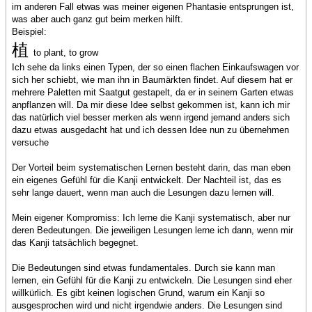
im anderen Fall etwas was meiner eigenen Phantasie entsprungen ist,
was aber auch ganz gut beim merken hilft.
Beispiel:
植
to plant, to grow
Ich sehe da links einen Typen, der so einen flachen Einkaufswagen vor
sich her schiebt, wie man ihn in Baumärkten findet. Auf diesem hat er
mehrere Paletten mit Saatgut gestapelt, da er in seinem Garten etwas
anpflanzen will. Da mir diese Idee selbst gekommen ist, kann ich mir
das natürlich viel besser merken als wenn irgend jemand anders sich
dazu etwas ausgedacht hat und ich dessen Idee nun zu übernehmen
versuche
Der Vorteil beim systematischen Lernen besteht darin, das man eben
ein eigenes Gefühl für die Kanji entwickelt. Der Nachteil ist, das es
sehr lange dauert, wenn man auch die Lesungen dazu lernen will.
Mein eigener Kompromiss: Ich lerne die Kanji systematisch, aber nur
deren Bedeutungen. Die jeweiligen Lesungen lerne ich dann, wenn mir
das Kanji tatsächlich begegnet.
Die Bedeutungen sind etwas fundamentales. Durch sie kann man
lernen, ein Gefühl für die Kanji zu entwickeln. Die Lesungen sind eher
willkürlich. Es gibt keinen logischen Grund, warum ein Kanji so
ausgesprochen wird und nicht irgendwie anders. Die Lesungen sind