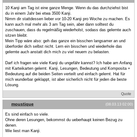
10 Kanji am Tag ist eine ganze Menge. Wenn du das durchziehst bist
du in einem Jahr bei etwa 3500 Kanji.
Nimm dir stattdessen lieber vor 10-20 Kanji pro Woche zu machen. Es
kann auch mal mehr als 3 am Tag sein, aber dann solltest du
zuschauen, dass du regelmäßig wiederholst, sodass das gelernte auch
sitzen bleibt.
Mein Tipp wäre also: geh das ganze ein bisschen langsamer an und
überforder dich selbst nicht. Lern ein bisschen und wiederhole das
gelernte auch anstatt dich mich zu viel neuem zu belasten.
Darf ich fragen wie viele Kanji du ungefähr kannst? Ich habe am Anfang
mit Karteikarten gelernt. Kanji, Lesungen, Bedeutung und Komposita +
Bedeutung auf die beiden Seiten verteilt und einfach gelernt. Hat für
mich wunderbar geklappt, ist aber sicherlich nicht für jeden die beste
Lösung.
Quote
moustique
(08.03.13 02:00)
Es sind einfach so viele.
Ohne deren Lesungen, bekommst du ueberhaupt keinen Bezug zu
denen.
Wie liest man Kanji.