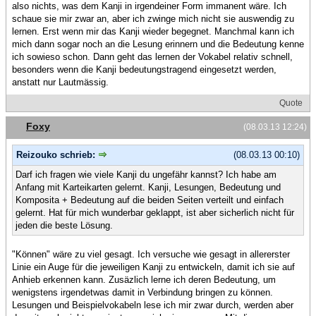
also nichts, was dem Kanji in irgendeiner Form immanent wäre. Ich
schaue sie mir zwar an, aber ich zwinge mich nicht sie auswendig zu
lernen. Erst wenn mir das Kanji wieder begegnet. Manchmal kann ich
mich dann sogar noch an die Lesung erinnern und die Bedeutung kenne
ich sowieso schon. Dann geht das lernen der Vokabel relativ schnell,
besonders wenn die Kanji bedeutungstragend eingesetzt werden,
anstatt nur Lautmässig.
Quote
Foxy
(08.03.13 12:24)
Reizouko schrieb:
(08.03.13 00:10)
Darf ich fragen wie viele Kanji du ungefähr kannst? Ich habe am
Anfang mit Karteikarten gelernt. Kanji, Lesungen, Bedeutung und
Komposita + Bedeutung auf die beiden Seiten verteilt und einfach
gelernt. Hat für mich wunderbar geklappt, ist aber sicherlich nicht für
jeden die beste Lösung.
"Können" wäre zu viel gesagt. Ich versuche wie gesagt in allererster
Linie ein Auge für die jeweiligen Kanji zu entwickeln, damit ich sie auf
Anhieb erkennen kann. Zusäzlich lerne ich deren Bedeutung, um
wenigstens irgendetwas damit in Verbindung bringen zu können.
Lesungen und Beispielvokabeln lese ich mir zwar durch, werden aber