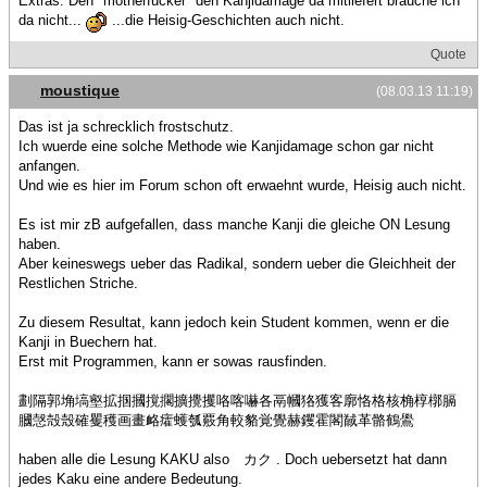
Extras. Den "motherfucker" den Kanjidamage da mitliefert brauche ich
da nicht...
...die Heisig-Geschichten auch nicht.
Quote
moustique
(08.03.13 11:19)
Das ist ja schrecklich frostschutz.
Ich wuerde eine solche Methode wie Kanjidamage schon gar nicht
anfangen.
Und wie es hier im Forum schon oft erwaehnt wurde, Heisig auch nicht.
Es ist mir zB aufgefallen, dass manche Kanji die gleiche ON Lesung
haben.
Aber keineswegs ueber das Radikal, sondern ueber die Gleichheit der
Restlichen Striche.
Zu diesem Resultat, kann jedoch kein Student kommen, wenn er die
Kanji in Buechern hat.
Erst mit Programmen, kann er sowas rausfinden.
劃隔郭埆塙壑拡掴摑撹擱擴攪攫咯喀嚇各鬲幗狢獲客廓恪格核桷椁槨膈
膕愨殻殼確矍穫画畫衉癨蠖瓠覈角較貉覚覺赫钁霍閣馘革骼鶴鷽
haben alle die Lesung KAKU also カク . Doch uebersetzt hat dann
jedes Kaku eine andere Bedeutung.