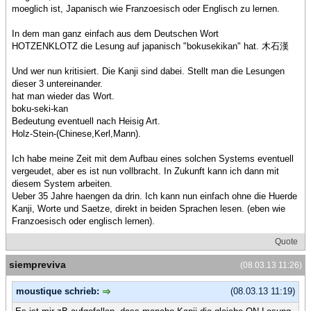
moeglich ist, Japanisch wie Franzoesisch oder Englisch zu lernen.
In dem man ganz einfach aus dem Deutschen Wort
HOTZENKLOTZ die Lesung auf japanisch "bokusekikan" hat. 木石漢
Und wer nun kritisiert. Die Kanji sind dabei. Stellt man die Lesungen
dieser 3 untereinander.
hat man wieder das Wort.
boku-seki-kan
Bedeutung eventuell nach Heisig Art.
Holz-Stein-(Chinese,Kerl,Mann).
Ich habe meine Zeit mit dem Aufbau eines solchen Systems eventuell
vergeudet, aber es ist nun vollbracht. In Zukunft kann ich dann mit
diesem System arbeiten.
Ueber 35 Jahre haengen da drin. Ich kann nun einfach ohne die Huerde
Kanji, Worte und Saetze, direkt in beiden Sprachen lesen. (eben wie
Franzoesisch oder englisch lernen).
Quote
siempreviva
(08.03.13 11:26)
moustique schrieb:
(08.03.13 11:19)