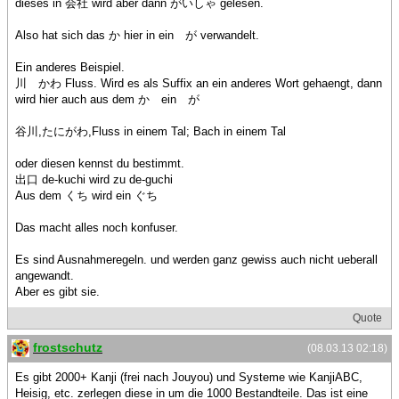
dieses in 会社 wird aber dann がいしゃ gelesen.
Also hat sich das か hier in ein が verwandelt.
Ein anderes Beispiel.
川 かわ Fluss. Wird es als Suffix an ein anderes Wort gehaengt, dann
wird hier auch aus dem か ein が
谷川,たにがわ,Fluss in einem Tal; Bach in einem Tal
oder diesen kennst du bestimmt.
出口 de-kuchi wird zu de-guchi
Aus dem くち wird ein ぐち
Das macht alles noch konfuser.
Es sind Ausnahmeregeln. und werden ganz gewiss auch nicht ueberall
angewandt.
Aber es gibt sie.
Quote
frostschutz
(08.03.13 02:18)
Es gibt 2000+ Kanji (frei nach Jouyou) und Systeme wie KanjiABC,
Heisig, etc. zerlegen diese in um die 1000 Bestandteile. Das ist eine