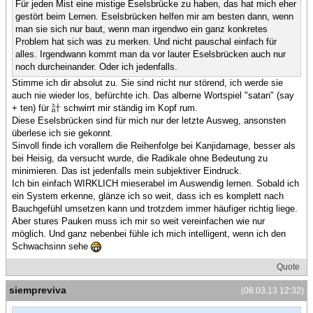
Für jeden Mist eine mistige Eselsbrücke zu haben, das hat mich eher
gestört beim Lernen. Eselsbrücken helfen mir am besten dann, wenn
man sie sich nur baut, wenn man irgendwo ein ganz konkretes
Problem hat sich was zu merken. Und nicht pauschal einfach für
alles. Irgendwann kommt man da vor lauter Eselsbrücken auch nur
noch durcheinander. Oder ich jedenfalls.
Stimme ich dir absolut zu. Sie sind nicht nur störend, ich werde sie
auch nie wieder los, befürchte ich. Das alberne Wortspiel "satan" (say
+ ten) für 計 schwirrt mir ständig im Kopf rum.
Diese Eselsbrücken sind für mich nur der letzte Ausweg, ansonsten
überlese ich sie gekonnt.
Sinvoll finde ich vorallem die Reihenfolge bei Kanjidamage, besser als
bei Heisig, da versucht wurde, die Radikale ohne Bedeutung zu
minimieren. Das ist jedenfalls mein subjektiver Eindruck.
Ich bin einfach WIRKLICH mieserabel im Auswendig lernen. Sobald ich
ein System erkenne, glänze ich so weit, dass ich es komplett nach
Bauchgefühl umsetzen kann und trotzdem immer häufiger richtig liege.
Aber stures Pauken muss ich mir so weit vereinfachen wie nur
möglich. Und ganz nebenbei fühle ich mich intelligent, wenn ich den
Schwachsinn sehe
Quote
siempreviva
(08.03.13 12:32)