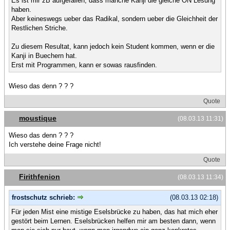
Es ist mir zB aufgefallen, dass manche Kanji die gleiche ON Lesung
haben.
Aber keineswegs ueber das Radikal, sondern ueber die Gleichheit der
Restlichen Striche.
Zu diesem Resultat, kann jedoch kein Student kommen, wenn er die
Kanji in Buechern hat.
Erst mit Programmen, kann er sowas rausfinden.
Wieso das denn ? ? ?
Quote
moustique
(08.03.13 11:31)
Wieso das denn ? ? ?
Ich verstehe deine Frage nicht!
Quote
Firithfenion
(08.03.13 11:34)
frostschutz schrieb:
(08.03.13 02:18)
Für jeden Mist eine mistige Eselsbrücke zu haben, das hat mich eher
gestört beim Lernen. Eselsbrücken helfen mir am besten dann, wenn