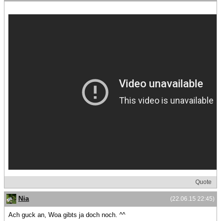
Quote
Nia
(22.06.15 22:45)
Ach guck an, Woa gibts ja doch noch. ^^