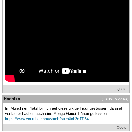
Quote
Hachiko
(13.06.15 22:43)
Im Münchner Platzl bin ich auf diese ulkige Figur gestossen, da sind
vor lauter Lachen auch eine Menge Gaudi-Tränen geflossen:
https://www.youtube.com/watch?v=m8ob3dJTi64
Quote