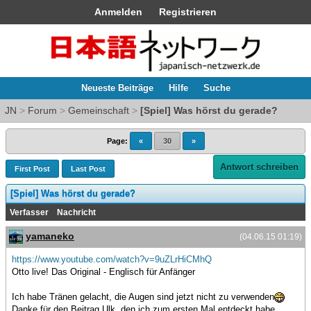
Anmelden
Registrieren
Neueste Beiträge
Hilfe
Suche
JN
>
Forum
>
Gemeinschaft
>
[Spiel] Was hörst du gerade?
Page:
«
30
»
Antwort schreiben
First Post
Last Post
[Spiel] Was hörst du gerade?
Verfasser
Nachricht
yamaneko
(04.06.15 01:19)
https://www.youtube.com/watch?v=9uZLrHiCMhQ
Otto live! Das Original - Englisch für Anfänger
Ich habe Tränen gelacht, die Augen sind jetzt nicht zu verwenden
Danke für den Beitrag Ulk, den ich zum ersten Mal entdeckt habe.