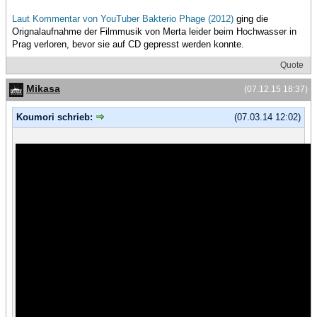
Laut Kommentar von YouTuber Bakterio Phage (2012)
ging die
Orignalaufnahme der Filmmusik von Merta leider beim Hochwasser in
Prag verloren, bevor sie auf CD gepresst werden konnte.
Quote
Mikasa
(07.12.15 18:37)
Koumori schrieb:
(07.03.14 12:02)