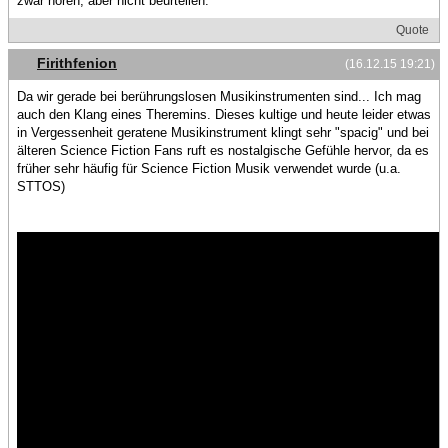
zwar hören, aber nicht beurteilen. ^^
Quote
Firithfenion
(16.12.15 19:21)
Da wir gerade bei berührungslosen Musikinstrumenten sind... Ich mag
auch den Klang eines Theremins. Dieses kultige und heute leider etwas
in Vergessenheit geratene Musikinstrument klingt sehr "spacig" und bei
älteren Science Fiction Fans ruft es nostalgische Gefühle hervor, da es
früher sehr häufig für Science Fiction Musik verwendet wurde (u.a.
STTOS)