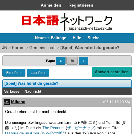
Anmelden
Registrieren
Neueste Beiträge
Hilfe
Suche
JN
>
Forum
>
Gemeinschaft
>
[Spiel] Was hörst du gerade?
Page:
«
40
»
Antwort schreiben
First Post
Last Post
[Spiel] Was hörst du gerade?
Verfasser
Nachricht
Mikasa
(05.12.15 20:56)
Gerade eben erst für mich entdeckt:
Die eineiigen Zwillingsschwestern Emi Itō (伊藤 エミ) und Yumi Itō (伊
藤 ユミ) im Duett als
The Peanuts
(
ザ・ピーナッツ
) mit dem Titel
Historia de un Amor
(
ある恋の物語
) aus den 1950ern von Carlos