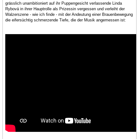
grässlich unambitioniert auf ihr Puppengesicht verlassende Linda
Rybová in ihrer Hauptrolle als Prizessin vergessen und verleiht der
Walzerszene - wie ich finde - mit der Andeutung einer Brauenbewegung
die eifersüchtig schmerzende Tiefe, die der Musik angemessen ist: