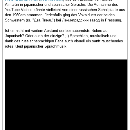
Almarán in japanischer und spanischer Sprache. Die Aufnahme des
YouTube-Videos könnte vielleicht von einer russischen Schallplatte aus
den 1960ern stammen. Jedenfalls ging das Vokalduett der beiden
Schwestern (rs. "Дза Пинац") bei Ленинградский завод in Pressung.
Ist es nicht mit weitem Abstand der bezauberndste Bolero auf
Japanisch? Oder auch der einzige? ;-) Sprachlich, muskalisch und
dank des russischsprachigen Fans auch visuell ein sanft rauschendes
rotes Kleid japanischer Sprachmusik: