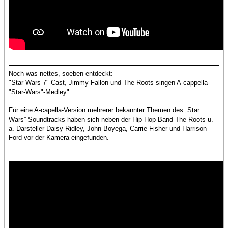
Noch was nettes, soeben entdeckt:
"Star Wars 7"-Cast, Jimmy Fallon und The Roots singen A-cappella-
"Star-Wars"-Medley"
Für eine A-capella-Version mehrerer bekannter Themen des „Star
Wars”-Soundtracks haben sich neben der Hip-Hop-Band The Roots u.
a. Darsteller Daisy Ridley, John Boyega, Carrie Fisher und Harrison
Ford vor der Kamera eingefunden.