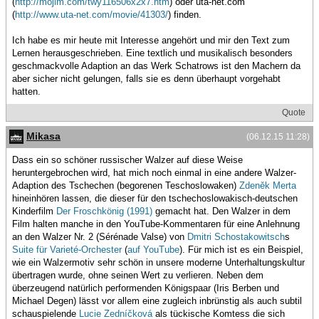
(
http://mojim.com/twy116506x2x7.htm
) oder uta-net.com
(
http://www.uta-net.com/movie/41303/
) finden.
Ich habe es mir heute mit Interesse angehört und mir den Text zum
Lernen herausgeschrieben. Eine textlich und musikalisch besonders
geschmackvolle Adaption an das Werk Schatrows ist den Machern da
aber sicher nicht gelungen, falls sie es denn überhaupt vorgehabt
hatten.
Quote
Mikasa
(06.12.15 11:28)
Dass ein so schöner russischer Walzer auf diese Weise
heruntergebrochen wird, hat mich noch einmal in eine andere Walzer-
Adaption des Tschechen (begorenen Teschoslowaken)
Zdeněk Merta
hineinhören lassen, die dieser für den tschechoslowakisch-deutschen
Kinderfilm
Der Froschkönig (1991)
gemacht hat. Den Walzer in dem
Film halten manche in den YouTube-Kommentaren für eine Anlehnung
an den Walzer Nr. 2 (Sérénade Valse) von
Dmitri Schostakowitsch
s
Suite für Varieté-Orchester
(
auf YouTube
). Für mich ist es ein Beispiel,
wie ein Walzermotiv sehr schön in unsere moderne Unterhaltungskultur
übertragen wurde, ohne seinen Wert zu verlieren. Neben dem
überzeugend natürlich performenden Königspaar (Iris Berben und
Michael Degen) lässt vor allem eine zugleich inbrünstig als auch subtil
schauspielende
Lucie Zedníčková
als tückische Komtess die sich