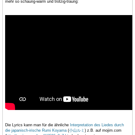
mehr so schaurig-warm und trotzig-traurig:
Die Lyrics kann man für die ähnliche
Interpretation des Liedes durch
die japanisch-irische Rumi Koyama
(
小山ルミ
) z.B. auf mojim.com