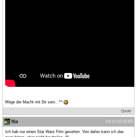
Möge die Macht mit Dir sein...^^
Quote
Nia
(15.12.15 22:25)
Ich hab nur einen Star Wars Film gesehen. Von daher kann ich das