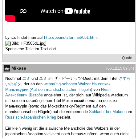
Lyrics findet man auf
http://peanutsfan.net/051.html:
Spanische Teile im Text dort.
Quote
Mikasa
(06.12.15 09:54)
Nochmal
エミ
und
ユミ
im ザ・ピーナッツ-Duett mit dem Titel
さすら
いのギタ
, der an den
wehmütig-schönen Walzer
На сопках
Маньчжурии (Auf den mandschurischen Hügeln)
von
Илья́
Алексе́евич Шатро́в
angelehnt ist, der sich laut Wikipedia wiederum
mit seinem ursprünglichen Titel Мокшанскій полкъ на сопкахъ
Маньчжуріи (etwa: das Mokschansky-Regiment auf den
mandschurischen Hügeln) auf die verheerende
Schlacht bei Mukden
im
Russisch-Japanischen Krieg
bezieht.
Ein klein wenig ist die slawische Melancholie des Walzers in der
japanischen Adaption vielleicht noch herauszuhören, wenn auch nicht