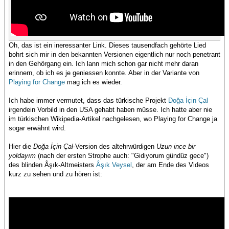
Oh, das ist ein ineressanter Link. Dieses tausendfach gehörte Lied
bohrt sich mir in den bekannten Versionen eigentlich nur noch penetrant
in den Gehörgang ein. Ich lann mich schon gar nicht mehr daran
erinnern, ob ich es je geniessen konnte. Aber in der Variante von
Playing for Change
mag ich es wieder.
Ich habe immer vermutet, dass das türkische Projekt
Doğa İçin Çal
irgendein Vorbild in den USA gehabt haben müsse. Ich hatte aber nie
im türkischen Wikipedia-Artikel nachgelesen, wo Playing for Change ja
sogar erwähnt wird.
Hier die
Doğa İçin Çal
-Version des altehrwürdigen
Uzun ince bir
yoldayım
(nach der ersten Strophe auch: "Gidiyorum gündüz gece")
des blinden Âşık-Altmeisters
Âşık Veysel
, der am Ende des Videos
kurz zu sehen und zu hören ist: