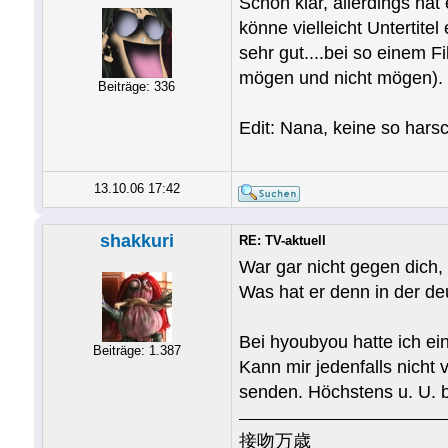
Schon klar, allerdings ha
könne vielleicht Untertite
sehr gut....bei so einem 
mögen und nicht mögen). N
Beiträge: 336
Edit: Nana, keine
13.10.06 17:42
shakkuri
RE: TV-aktuell
War gar nicht gegen dich,
Was hat er denn in der de
Bei hyoubyou hatte ich ei
Beiträge: 1.387
Kann mir jedenfalls nicht 
senden. Höchstens u. U. be
接吻万歳