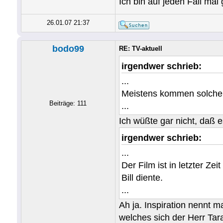
Ich bin auf jeden Fall mal
26.01.07 21:37
bodo99
RE: TV-aktuell
irgendwer schrieb:
...
Meistens kommen solche F
Beiträge: 111
...
Ich wüßte gar nicht, daß e
irgendwer schrieb:
...
Der Film ist in letzter Z
Bill diente.
...
Ah ja. Inspiration nennt 
welches sich der Herr Tar