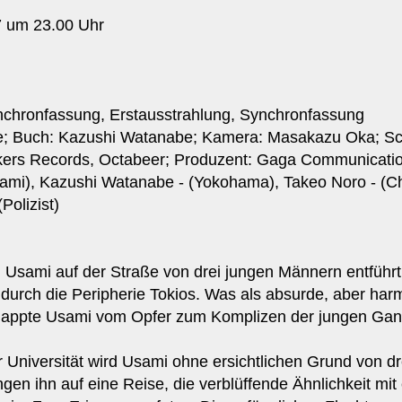
7 um 23.00 Uhr
ynchronfassung, Erstausstrahlung, Synchronfassung
; Buch: Kazushi Watanabe; Kamera: Masakazu Oka; Sch
kers Records, Octabeer; Produzent: Gaga Communicati
Usami), Kazushi Watanabe - (Yokohama), Takeo Noro - (C
Polizist)
Usami auf der Straße von drei jungen Männern entführt, 
t durch die Peripherie Tokios. Was als absurde, aber harm
dnappte Usami vom Opfer zum Komplizen der jungen Gang
Universität wird Usami ohne ersichtlichen Grund von d
ingen ihn auf eine Reise, die verblüffende Ähnlichkeit m