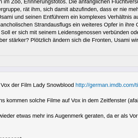
 im Zoo, Erinnerungsfotos. Die anfänglichen Fluchtver
ergruppe, rät ihm, sich damit abzufinden, dass er nie 
Usami und seinen Entführern ein komplexes Verhältnis a
ncholischen Strandausflugs ein weiteres Opfer in ihre G
 Soll er sich mit seinem Leidensgenossen verbünden ode
er stärker? Plötzlich ändern sich die Fronten, Usami w
 Vox der Film Lady Snowblood
http://german.imdb.com/ti
s kommen solche Filme auf Vox in dem Zeitfenster (afai
it wieder etwas mehr ins Augenmerk geraten, da er als Vor