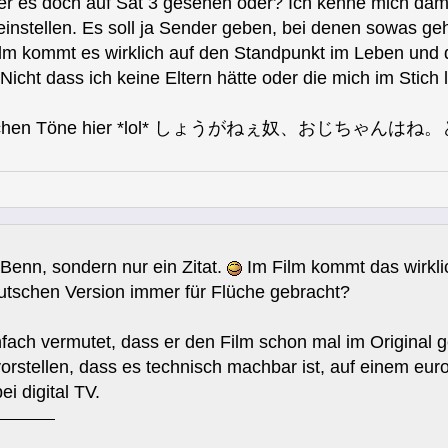
t er es doch auf Sat 3 gesehen oder? Ich kenne mich dami
l einstellen. Es soll ja Sender geben, bei denen sowas g
Film kommt es wirklich auf den Standpunkt im Leben und
icht dass ich keine Eltern hätte oder die mich im Stich
 so harschen Töne hier *lol* しょうがねぇ奴、お
 Benn, sondern nur ein Zitat.
Im Film kommt das wirklic
utschen Version immer für Flüche gebracht?
nfach vermutet, dass er den Film schon mal im Original g
vorstellen, dass es technisch machbar ist, auf einem eu
i digital TV.