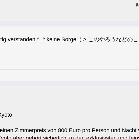
(
ichtig verstanden ^_^ keine Sorge. (-> このやろうなど
Kyoto
 einen Zimmerpreis von 800 Euro pro Person und Nacht v
yoto aber gehört sicherlich zu den exklusivsten und fei