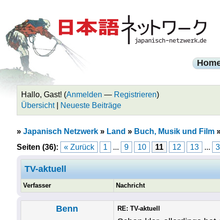
Hom
Hallo, Gast! (
Anmelden
—
Registrieren
)
Übersicht
|
Neueste Beiträge
»
Japanisch Netzwerk
»
Land
»
Buch, Musik und Film
Seiten (36):
« Zurück
1
...
9
10
11
12
13
...
3
TV-aktuell
Verfasser
Nachricht
Benn
RE: TV-aktuell