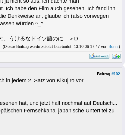
t ja nicht so aus, ich dachte man
eht. Ich habe den Film auch gesehen. Ich fand ihn
 die Denkweise an, glaube ich (also vonwegen
 lassen würden ^_^
じちゃんはね。と、うけるなドイツ語のに ＞D
(Dieser Beitrag wurde zuletzt bearbeitet: 13.10.06 17:47 von
Benn
.)
Beitrag
#102
h in jedem 2. Satz von Kikujiro vor.
esehen hat, und jetzt halt nochmal auf Deutsch...
ropäischen Fernsehkanal japanische Untertitel zu