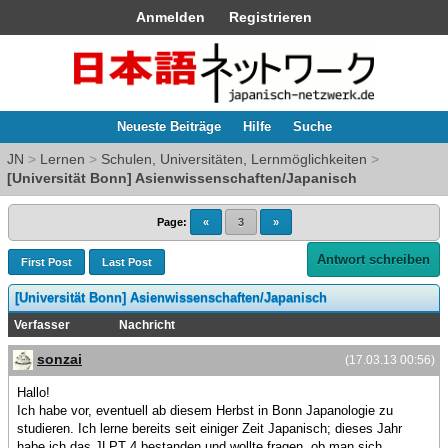
Anmelden
Registrieren
Neueste Beiträge
Hilfe
Suche
JN
>
Lernen
>
Schulen, Universitäten, Lernmöglichkeiten
>
[Universität Bonn] Asienwissenschaften/Japanisch
Page:
«
3
»
Antwort schreiben
First Post
Last Post
[Universität Bonn] Asienwissenschaften/Japanisch
Verfasser
Nachricht
sonzai
(17.03.13 00:56)
Hallo!
Ich habe vor, eventuell ab diesem Herbst in Bonn Japanologie zu
studieren. Ich lerne bereits seit einiger Zeit Japanisch; dieses Jahr
habe ich das JLPT 4 bestanden und wollte fragen, ob man sich