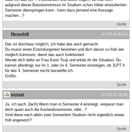
aufgrund dieser Basiskenntnisse im Studium schon höher einstufen/ein
Semester überspringen kann - kann dazu jemand eine Aussage
machen...?
Quote
Horuslv6
(17.03.13 01:21)
Das ist durchaus möglich, ich habe das auch gemacht.
Du musst einen Einstufungstest bestehen und dich darum so früh wie
möglich kümmern, damit das auch funktioniert.
Wende dich dafür an Frau Kaori Tsuji und erklär ihr die Situation. Du
kannst allerdings nur im 1. oder im 4. Semester einsteigen, ob JLPT 4
für das 4. Semester reicht bezweifle ich.
Grüße.
Quote
sonzai
(17.03.13 18:38)
Ja, ich auch. (lach) Wenn man in Semester 4 einsteigt, verpasst man
doch quasi auch die Auslandssemester, oder...?
Sind diese nach allein zwei Semestern Studium nicht eigentlich etwas
früh angesetzt?
Quote