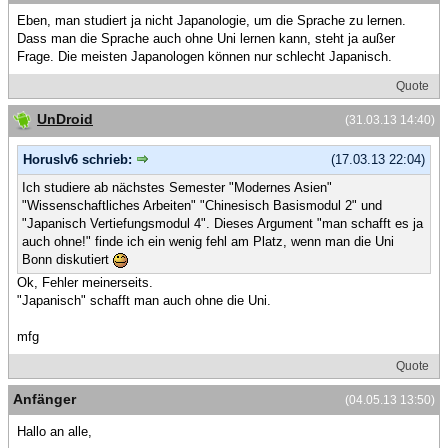
Eben, man studiert ja nicht Japanologie, um die Sprache zu lernen.
Dass man die Sprache auch ohne Uni lernen kann, steht ja außer
Frage. Die meisten Japanologen können nur schlecht Japanisch.
Quote
UnDroid
(31.03.13 14:40)
Horuslv6 schrieb:
(17.03.13 22:04)
Ich studiere ab nächstes Semester "Modernes Asien"
"Wissenschaftliches Arbeiten" "Chinesisch Basismodul 2" und
"Japanisch Vertiefungsmodul 4". Dieses Argument "man schafft es ja
auch ohne!" finde ich ein wenig fehl am Platz, wenn man die Uni
Bonn diskutiert
Ok, Fehler meinerseits.
"Japanisch" schafft man auch ohne die Uni.
mfg
Quote
Anfänger
(04.05.13 13:50)
Hallo an alle,