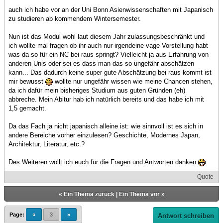
auch ich habe vor an der Uni Bonn Asienwissenschaften mit Japanisch
zu studieren ab kommendem Wintersemester.
Nun ist das Modul wohl laut diesem Jahr zulassungsbeschränkt und
ich wollte mal fragen ob ihr auch nur irgendeine vage Vorstellung habt
was da so für ein NC bei raus springt? Vielleicht ja aus Erfahrung von
anderen Unis oder sei es dass man das so ungefähr abschätzen
kann... Das dadurch keine super gute Abschätzung bei raus kommt ist
mir bewusst
wollte nur ungefähr wissen wie meine Chancen stehen,
da ich dafür mein bisheriges Studium aus guten Gründen (eh)
abbreche. Mein Abitur hab ich natürlich bereits und das habe ich mit
1,5 gemacht.
Da das Fach ja nicht japanisch alleine ist: wie sinnvoll ist es sich in
andere Bereiche vorher einzulesen? Geschichte, Modernes Japan,
Architektur, Literatur, etc.?
Des Weiteren wollt ich euch für die Fragen und Antworten danken
Quote
«
Ein Thema zurück
|
Ein Thema vor
»
Page:
«
3
»
Antwort schreiben