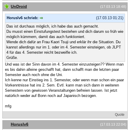
UnDroid
(17.03.13 18:48)
Horuslv6 schrieb:
(17.03.13 01:21)
Das ist durchaus möglich, ich habe das auch gemacht.
Du musst einen Einstufungstest bestehen und dich darum so früh wie
möglich kümmern, damit das auch funktioniert.
Wende dich dafür an Frau Kaori Tsuji und erklär ihr die Situation. Du
kannst allerdings nur im 1. oder im 4. Semester einsteigen, ob JLPT
4 für das 4. Semester reicht bezweifle ich.
Grüße.
Und was ist der Sinn davon im 4. Semester einzusteigen?? Wenn man
es bis dahin alleine geschafft hat, dann schafft man die letzten paar
Semester auch noch ohne die Uni.
Ich kenne nur Einstieg ins 1. Semester, oder wenn man schon ein paar
Vorkenntnisse hat ins 2. Sem. Evtl. kann man sich dann in weiteren
Semestern von gewissen Veranstaltungen befreien lassen. Ist jetzt
natürlich weder auf Bonn noch auf Japanisch bezogen.
mfg
Quote
Horuslv6
(17.03.13 22:04)