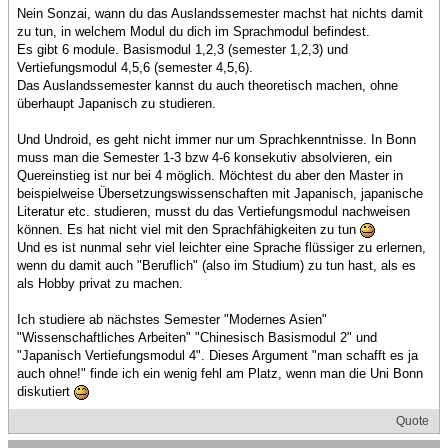
Nein Sonzai, wann du das Auslandssemester machst hat nichts damit
zu tun, in welchem Modul du dich im Sprachmodul befindest.
Es gibt 6 module. Basismodul 1,2,3 (semester 1,2,3) und
Vertiefungsmodul 4,5,6 (semester 4,5,6).
Das Auslandssemester kannst du auch theoretisch machen, ohne
überhaupt Japanisch zu studieren.
Und Undroid, es geht nicht immer nur um Sprachkenntnisse. In Bonn
muss man die Semester 1-3 bzw 4-6 konsekutiv absolvieren, ein
Quereinstieg ist nur bei 4 möglich. Möchtest du aber den Master in
beispielweise Übersetzungswissenschaften mit Japanisch, japanische
Literatur etc. studieren, musst du das Vertiefungsmodul nachweisen
können. Es hat nicht viel mit den Sprachfähigkeiten zu tun
Und es ist nunmal sehr viel leichter eine Sprache flüssiger zu erlernen,
wenn du damit auch "Beruflich" (also im Studium) zu tun hast, als es
als Hobby privat zu machen.
Ich studiere ab nächstes Semester "Modernes Asien"
"Wissenschaftliches Arbeiten" "Chinesisch Basismodul 2" und
"Japanisch Vertiefungsmodul 4". Dieses Argument "man schafft es ja
auch ohne!" finde ich ein wenig fehl am Platz, wenn man die Uni Bonn
diskutiert
Quote