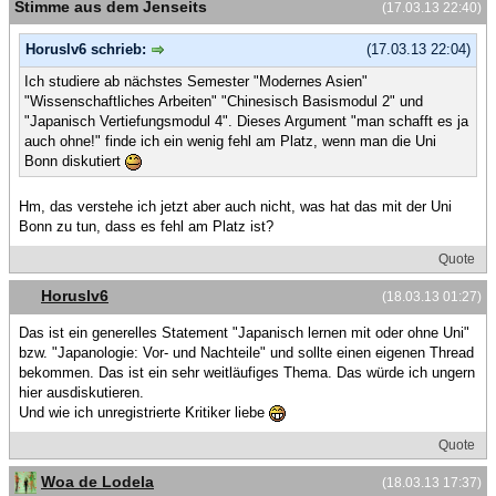
Stimme aus dem Jenseits
(17.03.13 22:40)
Horuslv6 schrieb:
(17.03.13 22:04)
Ich studiere ab nächstes Semester "Modernes Asien"
"Wissenschaftliches Arbeiten" "Chinesisch Basismodul 2" und
"Japanisch Vertiefungsmodul 4". Dieses Argument "man schafft es ja
auch ohne!" finde ich ein wenig fehl am Platz, wenn man die Uni
Bonn diskutiert
Hm, das verstehe ich jetzt aber auch nicht, was hat das mit der Uni
Bonn zu tun, dass es fehl am Platz ist?
Quote
Horuslv6
(18.03.13 01:27)
Das ist ein generelles Statement "Japanisch lernen mit oder ohne Uni"
bzw. "Japanologie: Vor- und Nachteile" und sollte einen eigenen Thread
bekommen. Das ist ein sehr weitläufiges Thema. Das würde ich ungern
hier ausdiskutieren.
Und wie ich unregistrierte Kritiker liebe
Quote
Woa de Lodela
(18.03.13 17:37)