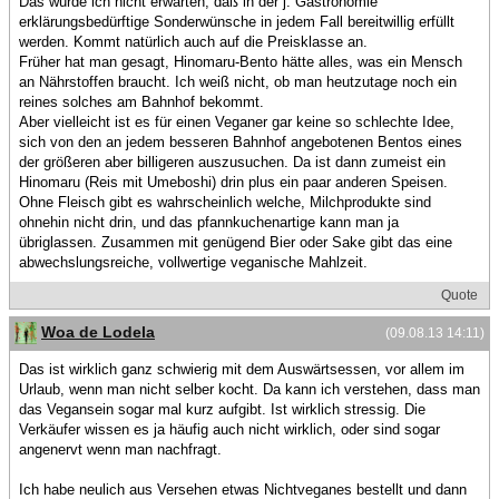
Das würde ich nicht erwarten, daß in der j. Gastronomie
erklärungsbedürftige Sonderwünsche in jedem Fall bereitwillig erfüllt
werden. Kommt natürlich auch auf die Preisklasse an.
Früher hat man gesagt, Hinomaru-Bento hätte alles, was ein Mensch
an Nährstoffen braucht. Ich weiß nicht, ob man heutzutage noch ein
reines solches am Bahnhof bekommt.
Aber vielleicht ist es für einen Veganer gar keine so schlechte Idee,
sich von den an jedem besseren Bahnhof angebotenen Bentos eines
der größeren aber billigeren auszusuchen. Da ist dann zumeist ein
Hinomaru (Reis mit Umeboshi) drin plus ein paar anderen Speisen.
Ohne Fleisch gibt es wahrscheinlich welche, Milchprodukte sind
ohnehin nicht drin, und das pfannkuchenartige kann man ja
übriglassen. Zusammen mit genügend Bier oder Sake gibt das eine
abwechslungsreiche, vollwertige veganische Mahlzeit.
Quote
Woa de Lodela
(09.08.13 14:11)
Das ist wirklich ganz schwierig mit dem Auswärtsessen, vor allem im
Urlaub, wenn man nicht selber kocht. Da kann ich verstehen, dass man
das Vegansein sogar mal kurz aufgibt. Ist wirklich stressig. Die
Verkäufer wissen es ja häufig auch nicht wirklich, oder sind sogar
angenervt wenn man nachfragt.
Ich habe neulich aus Versehen etwas Nichtveganes bestellt und dann