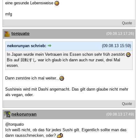
eine gesunde Lebensweise
mfg
Quote
torquato
(09.08.13 17:26)
nekorunyan schrieb:
(09.08.13 15:59)
In Japan wurde mein Vertrauen ins Essen schon sehr früh zerstört
Bis auf 回転すし war ich glaub ich dann auch nur zwei, drei Mal
essen.
Dann zerstöre ich mal weiter...
Sushireis wird mit Dashi angemacht. Das gilt dann glaube nicht mehr
als vegan, oder.
Quote
nekorunyan
(09.08.13 17:49)
@torquato
Ich weiß nicht, ob das für jedes Sushi gilt. Eigentlich sollte man das
dann rausschmecken, oder?