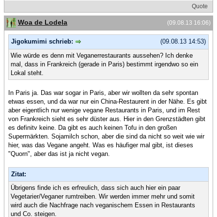
Quote
Woa de Lodela
(09.08.13 16:06)
Jigokumimi schrieb:
(09.08.13 14:53)
Wie würde es denn mit Veganerrestaurants aussehen? Ich denke
mal, dass in Frankreich (gerade in Paris) bestimmt irgendwo so ein
Lokal steht.
In Paris ja. Das war sogar in Paris, aber wir wollten da sehr spontan
etwas essen, und da war nur ein China-Restaurent in der Nähe. Es gibt
aber eigentlich nur wenige vegane Restaurants in Paris, und im Rest
von Frankreich sieht es sehr düster aus. Hier in den Grenzstädten gibt
es definitv keine. Da gibt es auch keinen Tofu in den großen
Supermärkten. Sojamilch schon, aber die sind da nicht so weit wie wir
hier, was das Vegane angeht. Was es häufiger mal gibt, ist dieses
"Quorn", aber das ist ja nicht vegan.
Zitat:
Übrigens finde ich es erfreulich, dass sich auch hier ein paar
Vegetarier/Veganer rumtreiben. Wir werden immer mehr und somit
wird auch die Nachfrage nach veganischem Essen in Restaurants
und Co. steigen.