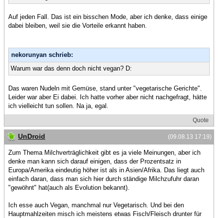
Auf jeden Fall. Das ist ein bisschen Mode, aber ich denke, dass einige
dabei bleiben, weil sie die Vorteile erkannt haben.
nekorunyan schrieb:
Warum war das denn doch nicht vegan? D:
Das waren Nudeln mit Gemüse, stand unter "vegetarische Gerichte".
Leider war aber Ei dabei. Ich hatte vorher aber nicht nachgefragt, hätte
ich vielleicht tun sollen. Na ja, egal.
Quote
UnDroid
(09.08.13 17:19)
Zum Thema Milchverträglichkeit gibt es ja viele Meinungen, aber ich
denke man kann sich darauf einigen, dass der Prozentsatz in
Europa/Amerika eindeutig höher ist als in Asien/Afrika. Das liegt auch
einfach daran, dass man sich hier durch ständige Milchzufuhr daran
"gewöhnt" hat(auch als Evolution bekannt).
Ich esse auch Vegan, manchmal nur Vegetarisch. Und bei den
Hauptmahlzeiten misch ich meistens etwas Fisch/Fleisch drunter für