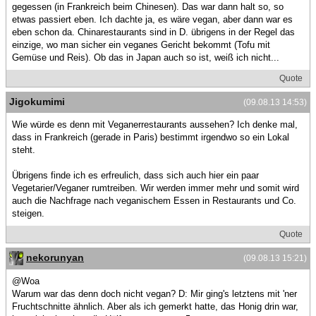
gegessen (in Frankreich beim Chinesen). Das war dann halt so, so
etwas passiert eben. Ich dachte ja, es wäre vegan, aber dann war es
eben schon da. Chinarestaurants sind in D. übrigens in der Regel das
einzige, wo man sicher ein veganes Gericht bekommt (Tofu mit
Gemüse und Reis). Ob das in Japan auch so ist, weiß ich nicht...
Quote
Jigokumimi
(09.08.13 14:53)
Wie würde es denn mit Veganerrestaurants aussehen? Ich denke mal,
dass in Frankreich (gerade in Paris) bestimmt irgendwo so ein Lokal
steht.
Übrigens finde ich es erfreulich, dass sich auch hier ein paar
Vegetarier/Veganer rumtreiben. Wir werden immer mehr und somit wird
auch die Nachfrage nach veganischem Essen in Restaurants und Co.
steigen.
Quote
nekorunyan
(09.08.13 15:21)
@Woa
Warum war das denn doch nicht vegan? D: Mir ging's letztens mit 'ner
Fruchtschnitte ähnlich. Aber als ich gemerkt hatte, das Honig drin war,