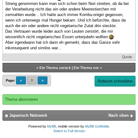
Streng genommen kann man sich schon beim Nori streiten, ob da bei
der Verarbeitung nicht das ein oder andere Meerestierchen mit
zermahlen wurde... Ich hatte auch immer Kombu-onigiri gegessen,
wenn ich unterwegs mal Hunger bekam. Und ich befürchte, dass da
auch die ein oder andere nicht vegetarische Zutat drin steckte.
Das Vertrauen wurde leider auch von Leuten zerstört, die mir
wissentlich nicht vegetarisches Essen unterjubeln wollten
Aber irgendwann hat ich dann eh gemerkt, dass das Ganze sehr
inkonsequent und sinnlos war...
Quote
«
Ein Thema zurück
|
Ein Thema vor
»
Page:
«
3
»
Antwort schreiben
Thema abonnieren
Japanisch Netzwerk
Nach oben
Powered by
MyBB
, mobile version by
MyBB GoMobile
.
Switch to Full Version