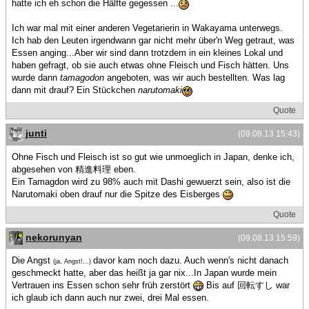
hatte ich eh schon die Hälfte gegessen ...
Ich war mal mit einer anderen Vegetarierin in Wakayama unterwegs.
Ich hab den Leuten irgendwann gar nicht mehr über'n Weg getraut, was
Essen anging...Aber wir sind dann trotzdem in ein kleines Lokal und
haben gefragt, ob sie auch etwas ohne Fleisch und Fisch hätten. Uns
wurde dann
tamagodon
angeboten, was wir auch bestellten. Was lag
dann mit drauf? Ein Stückchen
narutomaki
Quote
junti
(09.08.13 15:43)
Ohne Fisch und Fleisch ist so gut wie unmoeglich in Japan, denke ich,
abgesehen von 精進料理 eben.
Ein Tamagdon wird zu 98% auch mit Dashi gewuerzt sein, also ist die
Narutomaki oben drauf nur die Spitze des Eisberges
Quote
nekorunyan
(09.08.13 15:59)
Die Angst
davor kam noch dazu. Auch wenn's nicht danach
(ja, Angst!...)
geschmeckt hatte, aber das heißt ja gar nix...In Japan wurde mein
Vertrauen ins Essen schon sehr früh zerstört
Bis auf 回転すし war
ich glaub ich dann auch nur zwei, drei Mal essen.