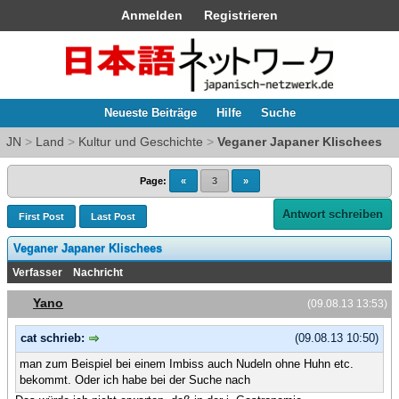
Anmelden
Registrieren
Neueste Beiträge
Hilfe
Suche
JN
>
Land
>
Kultur und Geschichte
>
Veganer Japaner Klischees
Page:
«
3
»
Antwort schreiben
First Post
Last Post
Veganer Japaner Klischees
Verfasser
Nachricht
Yano
(09.08.13 13:53)
cat schrieb:
(09.08.13 10:50)
man zum Beispiel bei einem Imbiss auch Nudeln ohne Huhn etc.
bekommt. Oder ich habe bei der Suche nach