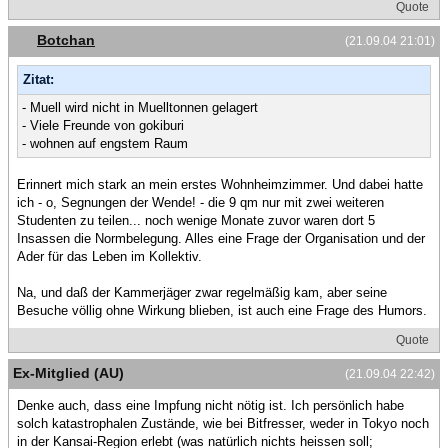
Quote
Botchan
(21.09.04 21:01)
Zitat:
- Muell wird nicht in Muelltonnen gelagert
- Viele Freunde von gokiburi
- wohnen auf engstem Raum
Erinnert mich stark an mein erstes Wohnheimzimmer. Und dabei hatte
ich - o, Segnungen der Wende! - die 9 qm nur mit zwei weiteren
Studenten zu teilen... noch wenige Monate zuvor waren dort 5
Insassen die Normbelegung. Alles eine Frage der Organisation und der
Ader für das Leben im Kollektiv.
Na, und daß der Kammerjäger zwar regelmäßig kam, aber seine
Besuche völlig ohne Wirkung blieben, ist auch eine Frage des Humors.
Quote
Ex-Mitglied (AU)
(21.09.04 22:42)
Denke auch, dass eine Impfung nicht nötig ist. Ich persönlich habe
solch katastrophalen Zustände, wie bei Bitfresser, weder in Tokyo noch
in der Kansai-Region erlebt (was natürlich nichts heissen soll;