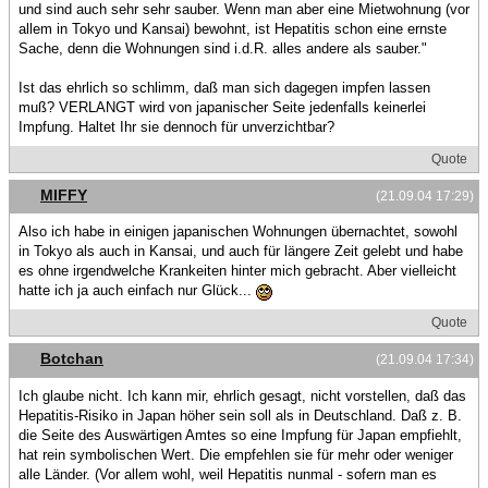
und sind auch sehr sehr sauber. Wenn man aber eine Mietwohnung (vor
allem in Tokyo und Kansai) bewohnt, ist Hepatitis schon eine ernste
Sache, denn die Wohnungen sind i.d.R. alles andere als sauber."
Ist das ehrlich so schlimm, daß man sich dagegen impfen lassen
muß? VERLANGT wird von japanischer Seite jedenfalls keinerlei
Impfung. Haltet Ihr sie dennoch für unverzichtbar?
Quote
MIFFY
(21.09.04 17:29)
Also ich habe in einigen japanischen Wohnungen übernachtet, sowohl
in Tokyo als auch in Kansai, und auch für längere Zeit gelebt und habe
es ohne irgendwelche Krankeiten hinter mich gebracht. Aber vielleicht
hatte ich ja auch einfach nur Glück...
Quote
Botchan
(21.09.04 17:34)
Ich glaube nicht. Ich kann mir, ehrlich gesagt, nicht vorstellen, daß das
Hepatitis-Risiko in Japan höher sein soll als in Deutschland. Daß z. B.
die Seite des Auswärtigen Amtes so eine Impfung für Japan empfiehlt,
hat rein symbolischen Wert. Die empfehlen sie für mehr oder weniger
alle Länder. (Vor allem wohl, weil Hepatitis nunmal - sofern man es