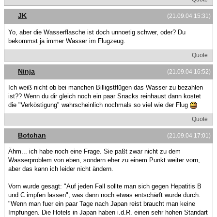
JK
(21.09.04 15:31)
Yo, aber die Wasserflasche ist doch unnoetig schwer, oder? Du
bekommst ja immer Wasser im Flugzeug.
Quote
Ninja
(21.09.04 16:52)
Ich weiß nicht ob bei manchen Billigstflügen das Wasser zu bezahlen
ist?? Wenn du dir gleich noch ein paar Snacks reinhaust dann kostet
die "Verköstigung" wahrscheinlich nochmals so viel wie der Flug
Quote
Botchan
(21.09.04 17:01)
Ähm... ich habe noch eine Frage. Sie paßt zwar nicht zu dem
Wasserproblem von eben, sondern eher zu einem Punkt weiter vorn,
aber das kann ich leider nicht ändern.
Vorn wurde gesagt: "Auf jeden Fall sollte man sich gegen Hepatitis B
und C impfen lassen", was dann noch etwas entschärft wurde durch:
"Wenn man fuer ein paar Tage nach Japan reist braucht man keine
Impfungen. Die Hotels in Japan haben i.d.R. einen sehr hohen Standart