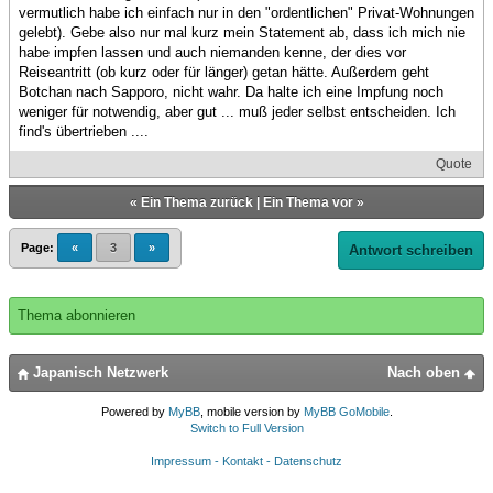
vermutlich habe ich einfach nur in den "ordentlichen" Privat-Wohnungen
gelebt). Gebe also nur mal kurz mein Statement ab, dass ich mich nie
habe impfen lassen und auch niemanden kenne, der dies vor
Reiseantritt (ob kurz oder für länger) getan hätte. Außerdem geht
Botchan nach Sapporo, nicht wahr. Da halte ich eine Impfung noch
weniger für notwendig, aber gut ... muß jeder selbst entscheiden. Ich
find's übertrieben ....
Quote
«
Ein Thema zurück
|
Ein Thema vor
»
Page:
«
3
»
Antwort schreiben
Thema abonnieren
Japanisch Netzwerk
Nach oben
Powered by
MyBB
, mobile version by
MyBB GoMobile
.
Switch to Full Version
Impressum - Kontakt - Datenschutz