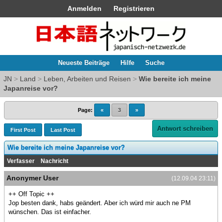
Anmelden
Registrieren
Neueste Beiträge
Hilfe
Suche
JN
>
Land
>
Leben, Arbeiten und Reisen
>
Wie bereite ich meine
Japanreise vor?
Page:
«
3
»
Antwort schreiben
First Post
Last Post
Wie bereite ich meine Japanreise vor?
Verfasser
Nachricht
Anonymer User
(12.09.04 23:11)
++ Off Topic ++
Jop besten dank, habs geändert. Aber ich würd mir auch ne PM
wünschen. Das ist einfacher.