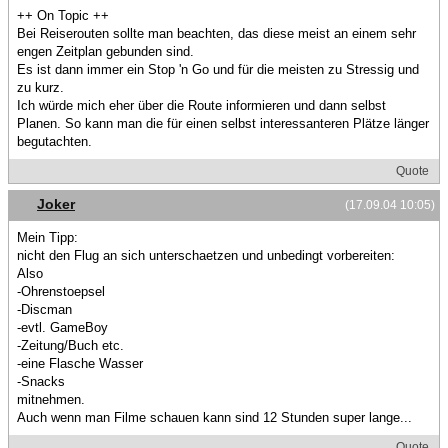
++ On Topic ++
Bei Reiserouten sollte man beachten, das diese meist an einem sehr
engen Zeitplan gebunden sind.
Es ist dann immer ein Stop 'n Go und für die meisten zu Stressig und
zu kurz.
Ich würde mich eher über die Route informieren und dann selbst
Planen. So kann man die für einen selbst interessanteren Plätze länger
begutachten.
Quote
Joker
(17.09.04 10:05)
Mein Tipp:
nicht den Flug an sich unterschaetzen und unbedingt vorbereiten:
Also
-Ohrenstoepsel
-Discman
-evtl. GameBoy
-Zeitung/Buch etc.
-eine Flasche Wasser
-Snacks
mitnehmen.
Auch wenn man Filme schauen kann sind 12 Stunden super lange...
Quote