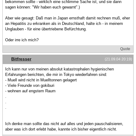
bekommen sollte - wirklich eine schlimme Sache ist, und sie dann
sagen können: "Wir haben euch gewarnt".)
Aber wie gesagt: Daß man in Japan ernsthaft damit rechnen muß, eher
an Hepatitis zu erkranken als in Deutschland, halte ich - in meinem
Unglauben - für eine übertriebene Befürchtung.
Oder irre ich mich?
Quote
Bitfresser
(21.09.04 20:19)
Ich kann nur von meinen absolut katastrophalen hygienischen
Erfahrungen berichten, die mir in Tokyo wiederfahren sind:
- Muell wird nicht in Muelltonnen gelagert
- Viele Freunde von gokiburi
- wohnen auf engstem Raum
.
.
.
Ich denke man sollte das nicht auf alles und jeden pauschalisieren,
aber was ich dort erlebt habe, kannte ich bisher eigentlich nicht.