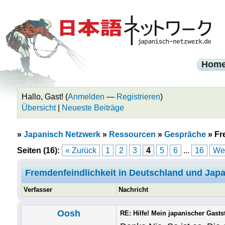
Hom
Hallo, Gast! (
Anmelden
—
Registrieren
)
Übersicht
|
Neueste Beiträge
»
Japanisch Netzwerk
»
Ressourcen
»
Gespräche
»
Fr
Seiten (16):
« Zurück
1
2
3
4
5
6
...
16
Wei
Fremdenfeindlichkeit in Deutschland und Jap
Verfasser
Nachricht
Oosh
RE: Hilfe! Mein japanischer Gastst