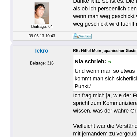
Danke Nia. So ist es. Die
als ob ich persoenlich den
wenn man weg geschickt w
weg geschickt wird fuehlt
Beiträge: 64
09.05.13 10:43
lekro
RE: Hilfe! Mein japanischer Gastst
Nia schrieb:
Beiträge: 316
Und wenn man so etwas ni
kommt man sich sicherlich
Punkt.'
Ich frag mich ja, wie der 
spricht zum Kommuniziere
wissen, was der wahre Gru
Vielleicht war die Verstän
mit jemandem zu vergeuden