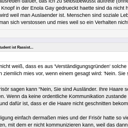
 ausreden dafuer, das ich zu selbstbewusst auftrete (o
 Knopf in der Enola Gay gedrueckt haette sind da nicht hil
ird weil man Auslaender ist. Menschen sind soziale 
 man sich verstossen und mies weil so ein Verhalten nich
udent ist Rassist...
cht weiß, dass es aus 'Verständigungsgründen' solche 
 ziemlich mies vor, wenn einem gesagt wird: 'Nein. Sie 
Frisör sagen kann "Nein, Sie sind Ausländer. Ihre Haare 
n. Wenn da keine ordentliche Kommunikation zustande 
nd dafür ist, dass er die Haare nicht geschnitten beko
digung einfach dermaßen mies und der Frisör hatte so vie
, mit dem er nicht kommunizieren kann, weil das dann ei