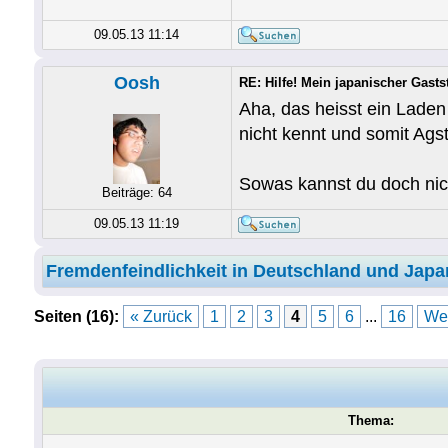
09.05.13 11:14
Oosh
RE: Hilfe! Mein japanischer Gastst
Aha, das heisst ein Laden
nicht kennt und somit Ag
Sowas kannst du doch nich
Beiträge: 64
09.05.13 11:19
Fremdenfeindlichkeit in Deutschland und Japa
Seiten (16):
« Zurück
1
2
3
4
5
6
...
16
Wei
Thema: