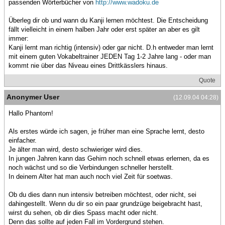
passenden Wörterbücher von
http://www.wadoku.de
Überleg dir ob und wann du Kanji lernen möchtest. Die Entscheidung
fällt vielleicht in einem halben Jahr oder erst später an aber es gilt
immer:
Kanji lernt man richtig (intensiv) oder gar nicht. D.h entweder man lernt
mit einem guten Vokabeltrainer JEDEN Tag 1-2 Jahre lang - oder man
kommt nie über das Niveau eines Drittkässlers hinaus.
Quote
Anonymer User
(12.09.04 04:28)
Hallo Phantom!
Als erstes würde ich sagen, je früher man eine Sprache lernt, desto
einfacher.
Je älter man wird, desto schwieriger wird dies.
In jungen Jahren kann das Gehirn noch schnell etwas erlernen, da es
noch wächst und so die Verbindungen schneller herstellt.
In deinem Alter hat man auch noch viel Zeit für soetwas.
Ob du dies dann nun intensiv betreiben möchtest, oder nicht, sei
dahingestellt. Wenn du dir so ein paar grundzüge beigebracht hast,
wirst du sehen, ob dir dies Spass macht oder nicht.
Denn das sollte auf jeden Fall im Vordergrund stehen.