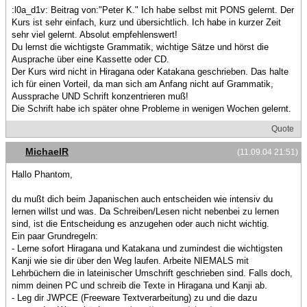
:l0a_d1v: Beitrag von:"Peter K." Ich habe selbst mit PONS gelernt. Der
Kurs ist sehr einfach, kurz und übersichtlich. Ich habe in kurzer Zeit
sehr viel gelernt. Absolut empfehlenswert!
Du lernst die wichtigste Grammatik, wichtige Sätze und hörst die
Ausprache über eine Kassette oder CD.
Der Kurs wird nicht in Hiragana oder Katakana geschrieben. Das halte
ich für einen Vorteil, da man sich am Anfang nicht auf Grammatik,
Aussprache UND Schrift konzentrieren muß!
Die Schrift habe ich später ohne Probleme in wenigen Wochen gelernt.
Quote
MichaelR
(11.09.04 21:51)
Hallo Phantom,
du mußt dich beim Japanischen auch entscheiden wie intensiv du
lernen willst und was. Da Schreiben/Lesen nicht nebenbei zu lernen
sind, ist die Entscheidung es anzugehen oder auch nicht wichtig.
Ein paar Grundregeln:
- Lerne sofort Hiragana und Katakana und zumindest die wichtigsten
Kanji wie sie dir über den Weg laufen. Arbeite NIEMALS mit
Lehrbüchern die in lateinischer Umschrift geschrieben sind. Falls doch,
nimm deinen PC und schreib die Texte in Hiragana und Kanji ab.
- Leg dir JWPCE (Freeware Textverarbeitung) zu und die dazu