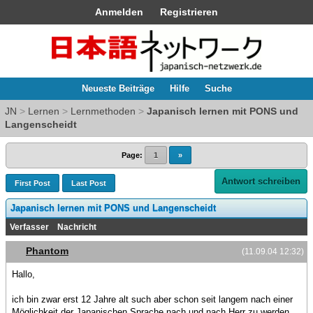
Anmelden
Registrieren
Neueste Beiträge
Hilfe
Suche
JN
>
Lernen
>
Lernmethoden
>
Japanisch lernen mit PONS und
Langenscheidt
Page:
1
»
Antwort schreiben
First Post
Last Post
Japanisch lernen mit PONS und Langenscheidt
Verfasser
Nachricht
Phantom
(11.09.04 12:32)
Hallo,
ich bin zwar erst 12 Jahre alt such aber schon seit langem nach einer
Möglichkeit der Japanischen Sprache nach und nach Herr zu werden...