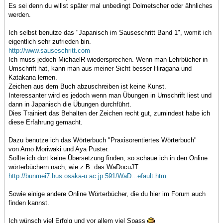
Es sei denn du willst später mal unbedingt Dolmetscher oder ähnliches
werden.
Ich selbst benutze das "Japanisch im Sauseschritt Band 1", womit ich
eigentlich sehr zufrieden bin.
http://www.sauseschritt.com
Ich muss jedoch MichaelR wiedersprechen. Wenn man Lehrbücher in
Umschrift hat, kann man aus meiner Sicht besser Hiragana und
Katakana lernen.
Zeichen aus dem Buch abzuschreiben ist keine Kunst.
Interessanter wird es jedoch wenn man Übungen in Umschrift liest und
dann in Japanisch die Übungen durchführt.
Dies Trainiert das Behalten der Zeichen recht gut, zumindest habe ich
diese Erfahrung gemacht.
Dazu benutze ich das Wörterbuch "Praxisorentiertes Wörterbuch"
von Arno Moriwaki und Aya Puster.
Sollte ich dort keine Übersetzung finden, so schaue ich in den Online
wörterbüchern nach, wie z.B. das WaDocuJT.
http://bunmei7.hus.osaka-u.ac.jp:591/WaD...efault.htm
Sowie einige andere Online Wörterbücher, die du hier im Forum auch
finden kannst.
Ich wünsch viel Erfolg und vor allem viel Spass