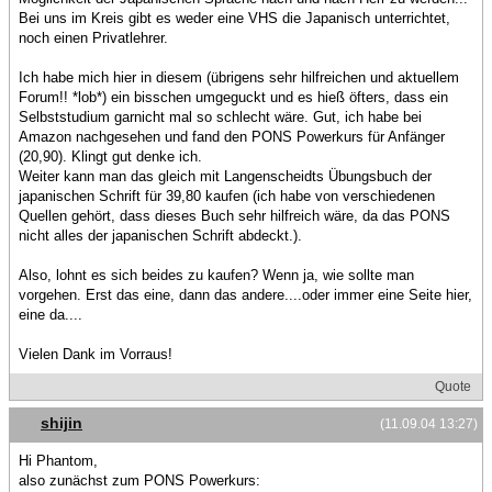
Bei uns im Kreis gibt es weder eine VHS die Japanisch unterrichtet,
noch einen Privatlehrer.
Ich habe mich hier in diesem (übrigens sehr hilfreichen und aktuellem
Forum!! *lob*) ein bisschen umgeguckt und es hieß öfters, dass ein
Selbststudium garnicht mal so schlecht wäre. Gut, ich habe bei
Amazon nachgesehen und fand den PONS Powerkurs für Anfänger
(20,90). Klingt gut denke ich.
Weiter kann man das gleich mit Langenscheidts Übungsbuch der
japanischen Schrift für 39,80 kaufen (ich habe von verschiedenen
Quellen gehört, dass dieses Buch sehr hilfreich wäre, da das PONS
nicht alles der japanischen Schrift abdeckt.).
Also, lohnt es sich beides zu kaufen? Wenn ja, wie sollte man
vorgehen. Erst das eine, dann das andere....oder immer eine Seite hier,
eine da....
Vielen Dank im Vorraus!
Quote
shijin
(11.09.04 13:27)
Hi Phantom,
also zunächst zum PONS Powerkurs: