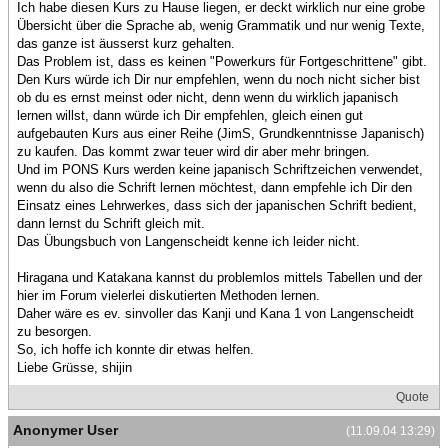
Ich habe diesen Kurs zu Hause liegen, er deckt wirklich nur eine grobe
Übersicht über die Sprache ab, wenig Grammatik und nur wenig Texte,
das ganze ist äusserst kurz gehalten.
Das Problem ist, dass es keinen "Powerkurs für Fortgeschrittene" gibt.
Den Kurs würde ich Dir nur empfehlen, wenn du noch nicht sicher bist
ob du es ernst meinst oder nicht, denn wenn du wirklich japanisch
lernen willst, dann würde ich Dir empfehlen, gleich einen gut
aufgebauten Kurs aus einer Reihe (JimS, Grundkenntnisse Japanisch)
zu kaufen. Das kommt zwar teuer wird dir aber mehr bringen.
Und im PONS Kurs werden keine japanisch Schriftzeichen verwendet,
wenn du also die Schrift lernen möchtest, dann empfehle ich Dir den
Einsatz eines Lehrwerkes, dass sich der japanischen Schrift bedient,
dann lernst du Schrift gleich mit.
Das Übungsbuch von Langenscheidt kenne ich leider nicht.
Hiragana und Katakana kannst du problemlos mittels Tabellen und der
hier im Forum vielerlei diskutierten Methoden lernen.
Daher wäre es ev. sinvoller das Kanji und Kana 1 von Langenscheidt
zu besorgen.
So, ich hoffe ich konnte dir etwas helfen.
Liebe Grüsse, shijin
Quote
Anonymer User
(11.09.04 13:29)