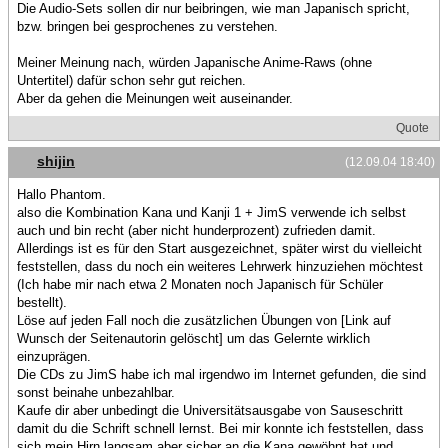
Die Audio-Sets sollen dir nur beibringen, wie man Japanisch spricht,
bzw. bringen bei gesprochenes zu verstehen.
Meiner Meinung nach, würden Japanische Anime-Raws (ohne
Untertitel) dafür schon sehr gut reichen.
Aber da gehen die Meinungen weit auseinander.
Quote
shijin
(12.09.04 18:40)
Hallo Phantom.
also die Kombination Kana und Kanji 1 + JimS verwende ich selbst
auch und bin recht (aber nicht hunderprozent) zufrieden damit.
Allerdings ist es für den Start ausgezeichnet, später wirst du vielleicht
feststellen, dass du noch ein weiteres Lehrwerk hinzuziehen möchtest
(Ich habe mir nach etwa 2 Monaten noch Japanisch für Schüler
bestellt).
Löse auf jeden Fall noch die zusätzlichen Übungen von [Link auf
Wunsch der Seitenautorin gelöscht] um das Gelernte wirklich
einzuprägen.
Die CDs zu JimS habe ich mal irgendwo im Internet gefunden, die sind
sonst beinahe unbezahlbar.
Kaufe dir aber unbedingt die Universitätsausgabe von Sauseschritt
damit du die Schrift schnell lernst. Bei mir konnte ich feststellen, dass
sich mein Hirn langsam aber sicher an die Kana gewöhnt hat und