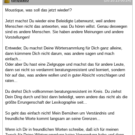
torquato
(20.10.13 00:24)
Moustique, was soll das jetzt wieder!?
Jetzt machst Du wieder eine Beleidigte Leberwurst, weil andere
Menschen nicht das antworten, was Du hören willst. Genau deswegen
sind es andere Menschen. Sie haben andere Meinungen und andere
Vorstellungen!
Entweder, Du machst Deine Wörtersammlung für Dich ganz alleine,
dann kümmere Dich nicht darum, was andere sagen und mach
einfach...
Oder aber Du hast eine Zielgruppe und machst das für andere Leute,
dann sei nicht so verdammt beratungsresistent und borniert, sondern
hör auf das, was andere wollen und in guter Absicht vorschlagen und
raten...
Du drehst Dich vollkommen beratungsresistent im Kreis. Du ziehst
Dein Ding durch und bist dann beleidigt, wenn andere das nicht als die
größte Errungenschaft der Lexikographie seit...
So geht das einfach nicht! Mein Bemühen um Verständnis und
freundliche Worte kommt langsam an seine Grenzen...
Wenn ich Dir in freundlichen Worten schreibe, daß ich für meinen
Zweck für Deine Wörtersammlung keine Verwendung habe und dann