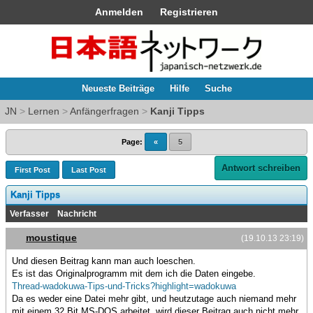
Anmelden
Registrieren
Neueste Beiträge
Hilfe
Suche
JN
>
Lernen
>
Anfängerfragen
>
Kanji Tipps
Page:
«
5
Antwort schreiben
First Post
Last Post
Kanji Tipps
Verfasser
Nachricht
moustique
(19.10.13 23:19)
Und diesen Beitrag kann man auch loeschen.
Es ist das Originalprogramm mit dem ich die Daten eingebe.
Thread-wadokuwa-Tips-und-Tricks?highlight=wadokuwa
Da es weder eine Datei mehr gibt, und heutzutage auch niemand mehr
mit einem 32 Bit MS-DOS arbeitet, wird dieser Beitrag auch nicht mehr