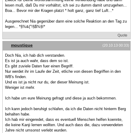
lesen muß, daß Du mir vorhältst, ich sei zu dumm damit umzugehen...
Boa... Bevor mir der Kragen platzt * holt ganz, ganz tief Luft...*
Ausgerechnet Nia gegenüber dann eine solche Reaktion an den Tag zu
legen... *§%&("!§$%§!*
Quote
moustique
(20.10.13 00:33)
Doch Nia, ich hab dich verstanden.
Es ist ja auch wahr, dass dem so ist.
Es gibt zuviele Daten fuer einen Begriff.
Nur werdet ihr im Laufe der Zeit, etliche von diesen Begriffen in den
WB's finden.
Und es ist ja nicht nur du, der dieser Meinung ist.
Weniger ist mehr.
Ich habe um eure Meinung gefragt und diese ja auch bekommen.
Ich kann jedoch beruhigt schlafen, da ich die Daten nicht hinterm Berg
behalten habe.
Ich hab mir eingeredet, dass es eventuell Menschen helfen koennte,
die keine Kanji lernen wollten. Und auch dass die, dazu verwendeten
Jahre nicht umsonst verlebt wurden.