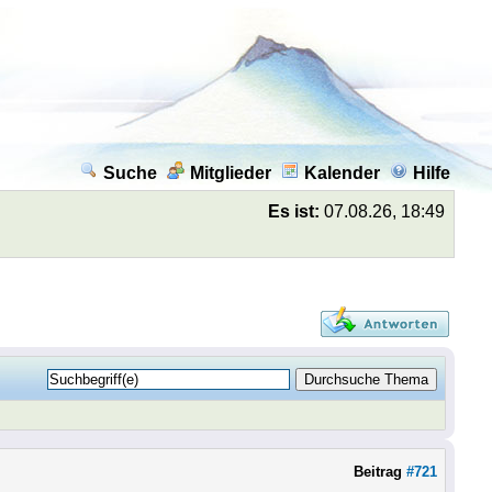
Suche
Mitglieder
Kalender
Hilfe
Es ist:
07.08.26, 18:49
Beitrag
#721