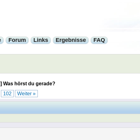
e
Forum
Links
Ergebnisse
FAQ
l] Was hörst du gerade?
.
102
Weiter »