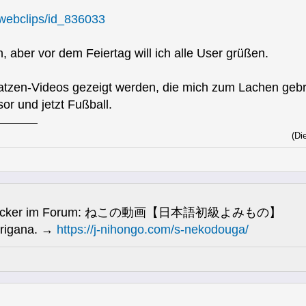
v/webclips/id_836033
n, aber vor dem Feiertag will ich alle User grüßen.
atzen-Videos gezeigt werden, die mich zum Lachen gebra
or und jetzt Fußball.
(Di
eos-Gucker im Forum: ねこの動画【日本語初級よみもの】
urigana. →
https://j-nihongo.com/s-nekodouga/