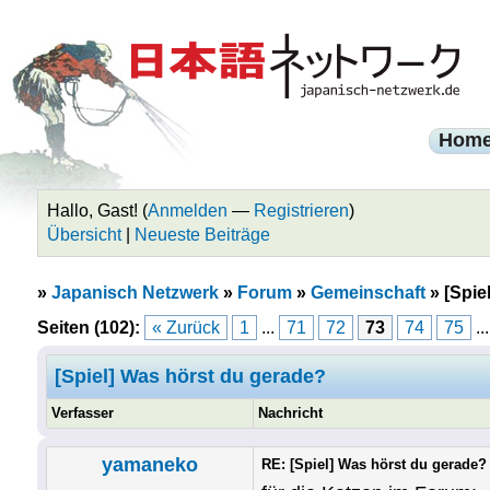
Hom
Hallo, Gast! (
Anmelden
—
Registrieren
)
Übersicht
|
Neueste Beiträge
»
Japanisch Netzwerk
»
Forum
»
Gemeinschaft
»
[Spie
Seiten (102):
« Zurück
1
...
71
72
73
74
75
..
[Spiel] Was hörst du gerade?
Verfasser
Nachricht
yamaneko
RE: [Spiel] Was hörst du gerade?