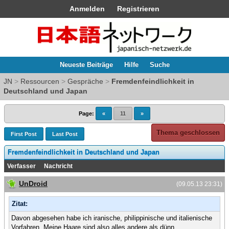
Anmelden
Registrieren
Neueste Beiträge
Hilfe
Suche
JN
>
Ressourcen
>
Gespräche
>
Fremdenfeindlichkeit in
Deutschland und Japan
Page:
«
11
»
Thema geschlossen
First Post
Last Post
Fremdenfeindlichkeit in Deutschland und Japan
Verfasser
Nachricht
UnDroid
(09.05.13 23:31)
Zitat:
Davon abgesehen habe ich iranische, philippinische und italienische
Vorfahren. Meine Haare sind also alles andere als dünn.