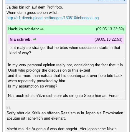
Ja das bin ich auf dem Profilfoto.
Wenn du in gross sehen willst:
http://s1.directupload.net/images/130510/icbedqoa.jpg
Hachiko schrieb:
(09.05.13 23:59)
Nia schrieb:
(09.05.13 22:53)
Is it realy so strange, that he bites when discussion starts in that
kind of way?.
In my very personal opinion really not, considering the fact that it is
Oosh who prolongs the discussion to this extent
and it is more than natural that his counterparts over here bite back
when repeatedly provoked by him.
Is my assumption so wrong?
Nia, auch ich schätze dich sehr als die gute Seele hier am Forum.
lol
Sorry aber die Kritik an offenen Rassismus in Japan als Provokation
abzutun ist lächerlich und ekelhaft.
Macht mal die Augen auf was dort abgeht. Hier japanische Nazis