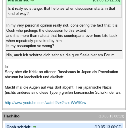
Nia schrieb:
(09.05.13 22:53)
Is it realy so strange, that he bites when discussion starts in that
kind of way?.
In my very personal opinion really not, considering the fact that it is
Oosh who prolongs the discussion to this extent
and it is more than natural that his counterparts over here bite back
when repeatedly provoked by him.
Is my assumption so wrong?
Nia, auch ich schätze dich sehr als die gute Seele hier am Forum.
lol
Sorry aber die Kritik an offenen Rassismus in Japan als Provokation
abzutun ist laecherlich und ekelhaft.
Macht mal die Augen auf was dort abgeht. Hier japanische Nazis
(nichts anderes sind diese Typen) greifen koreanische Schulkinder an:
http://www.youtube.com/watch?v=2szx-WWR0rw
Hachiko
(10.05.13 00:13)
Oosh schrieb:
(10.05.13 00:02)