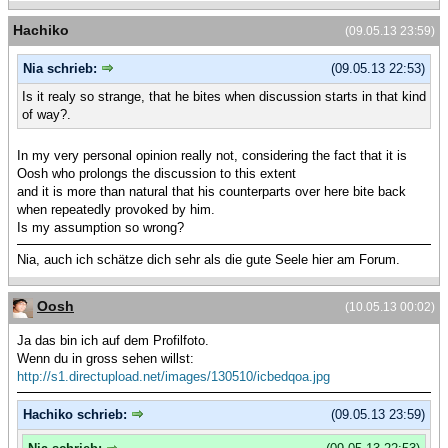
Hachiko
(09.05.13 23:59)
Nia schrieb:
(09.05.13 22:53)
Is it realy so strange, that he bites when discussion starts in that kind
of way?.
In my very personal opinion really not, considering the fact that it is
Oosh who prolongs the discussion to this extent
and it is more than natural that his counterparts over here bite back
when repeatedly provoked by him.
Is my assumption so wrong?
Nia, auch ich schätze dich sehr als die gute Seele hier am Forum.
Oosh
(10.05.13 00:02)
Ja das bin ich auf dem Profilfoto.
Wenn du in gross sehen willst:
http://s1.directupload.net/images/130510/icbedqoa.jpg
Hachiko schrieb:
(09.05.13 23:59)